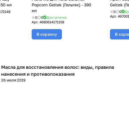
 150 мл
Popcorn Geltek (Гельтек) - 390
Geltek (Г
мл
172148
0
0
До
Арт.
46700
0
0
Достаточно
Арт.
4680614171158
В корзину
В корз
Масла для восстановления волос: виды, правила
Уход за волосами
нанесения и противопоказания
26 июля 2019