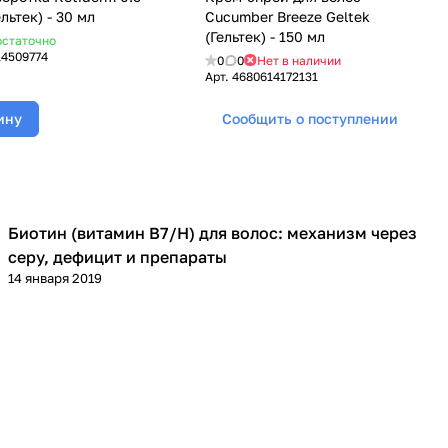
ельтек) - 30 мл
Cucumber Breeze Geltek
(Гельтек) - 150 мл
статочно
14509774
0
0
Нет в наличии
Арт.
4680614172131
ину
Сообщить о поступлении
Биотин (витамин В7/H) для волос: механизм через
Уход за волосами
серу, дефицит и препараты
14 января 2019