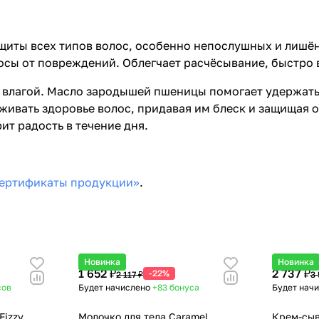
щиты всех типов волос, особенно непослушных и лишён
сы от повреждений. Облегчает расчёсывание, быстро в
влагой. Масло зародышей пшеницы помогает удержать 
ивать здоровье волос, придавая им блеск и защищая о
т радость в течение дня.
ертификаты продукции»
.
Новинка
Новинка
1 652 ₽
2 737 ₽
-22%
2 117 ₽
3 
сов
Будет начислено
+83
бонуса
Будет нач
Fizzy
Молочко для тела Caramel
Крем-сыв