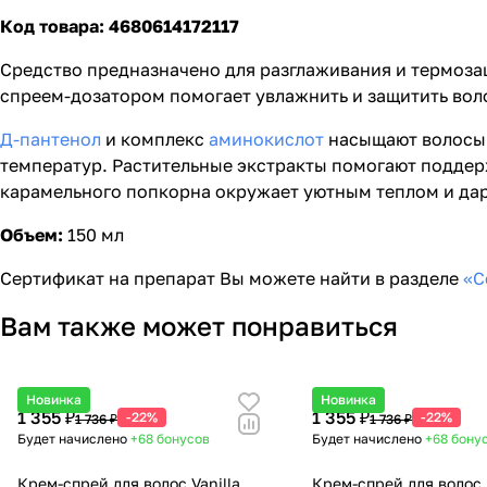
Код товара: 4680614172117
Средство предназначено для разглаживания и термоза
спреем-дозатором помогает увлажнить и защитить воло
Д-пантенол
и комплекс
аминокислот
насыщают волосы 
температур. Растительные экстракты помогают поддерж
карамельного попкорна окружает уютным теплом и дари
Объем:
150 мл
Сертификат на препарат Вы можете найти в разделе
«С
Вам также может понравиться
Новинка
Новинка
1 355 ₽
1 355 ₽
-22%
-22%
1 736 ₽
1 736 ₽
Будет начислено
+68
бонусов
Будет начислено
+68
бону
Крем-спрей для волос Vanilla
Крем-спрей для волос 