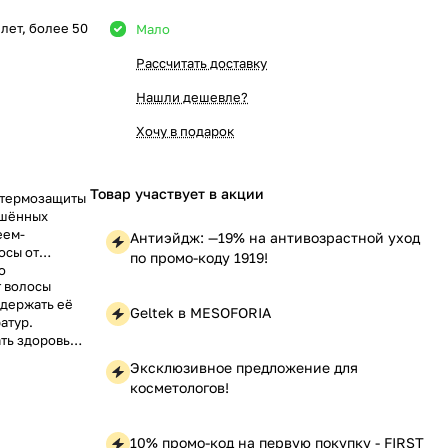
5 лет, более 50
Мало
Рассчитать доставку
Нашли дешевле?
Хочу в подарок
Товар участвует в акции
 термозащиты
ишённых
еем-
Антиэйдж: —19% на антивозрастной уход
осы от
по промо-коду 1919!
о
 волосы
удержать её
Geltek в MESOFORIA
атур.
ть здоровье
шения.
Эксклюзивное предложение для
ого попкорна
косметологов!
ение дня.
10% промо-код на первую покупку - FIRST