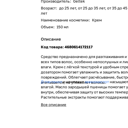
Производитель
:
Geltek
Возраст
:
до 25 лет, от 25 до 35 лет, от 35 до 4
лет
Наименование косметики
:
Крем
Объем
:
150 мл
Описание
Код товара: 4680614172117
Средство предназначено для разглаживания и
всех типов волос, особенно непослушных и л
влаги. Крем с лёгкой текстурой и удобным спр
дозатором помогает увлажнить и защитить вол
повреждений. Облегчает расчёсывание, быстр
Д-пантенол
и комплекс
аминокислот
насыщают
впитывается, не утяжеляет волосы.
влагой. Масло зародышей пшеницы помогает 
внутри, обеспечивая защиту от высоких темпер
Растительные экстракты помогают поддержива
волос, придавая им блеск и защищая от разру
Все описание
Сладкий аромат с нотками ириски и карамельн
окружает уютным теплом и дарит радость в теч