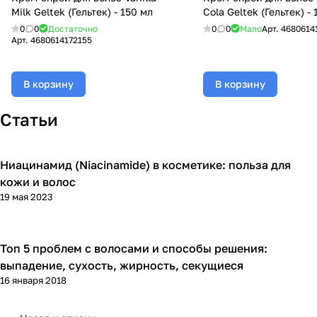
Milk Geltek (Гельтек) - 150 мл
Cola Geltek (Гельтек) -
0
0
Достаточно
0
0
Мало
Арт.
4680614
Арт.
4680614172155
В корзину
В корзину
Статьи
Ниацинамид (Niacinamide) в косметике: польза для
Уход за волосами
кожи и волос
19 мая 2023
Топ 5 проблем с волосами и способы решения:
Уход за волосами
выпадение, сухость, жирность, секущиеся
16 января 2018