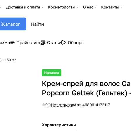
Доставка и оплата
Косметологам
О нас
Контакты
Каталог
амма
Прайс-лист
Статьи
Обзоры
) - 150 мл
Новинка
Крем-спрей для волос Ca
Popcorn Geltek (Гельтек) 
0
Нет отзывов
Арт.
4680614172117
Характеристики