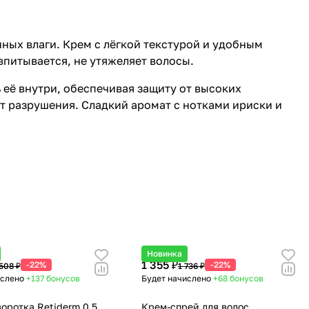
ных влаги. Крем с лёгкой текстурой и удобным
питывается, не утяжеляет волосы.
её внутри, обеспечивая защиту от высоких
т разрушения. Сладкий аромат с нотками ириски и
Новинка
1 355 ₽
-22%
-22%
508 ₽
1 736 ₽
ислено
+137
бонусов
Будет начислено
+68
бонусов
оротка Retiderm 0.5
Крем-спрей для волос