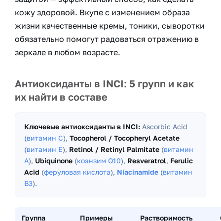
кожу здоровой. Вкупе с изменением образа
жизни качественные кремы, тоники, сыворотки
обязательно помогут радоваться отражению в
зеркале в любом возрасте.
Антиоксиданты в INCI: 5 групп и как
их найти в составе
Ключевые антиоксиданты в INCI:
Ascorbic Acid
(
витамин С
),
Tocopherol / Tocopheryl Acetate
(
витамин Е
),
Retinol / Retinyl Palmitate
(
витамин
А
),
Ubiquinone
(
коэнзим Q10
),
Resveratrol
,
Ferulic
Acid
(
феруловая кислота
),
Niacinamide
(
витамин
В3
).
Группа
Примеры
Растворимость