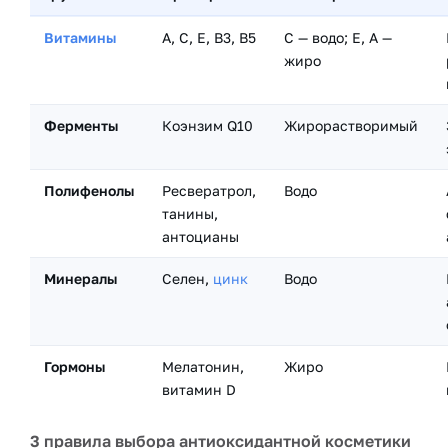
Витамины
A, C, E, B3, B5
С — водо; E, A —
жиро
Ферменты
Коэнзим Q10
Жирорастворимый
Полифенолы
Ресвератрол,
Водо
танины,
антоцианы
Минералы
Селен,
цинк
Водо
Гормоны
Мелатонин,
Жиро
витамин D
3 правила выбора антиоксидантной косметики