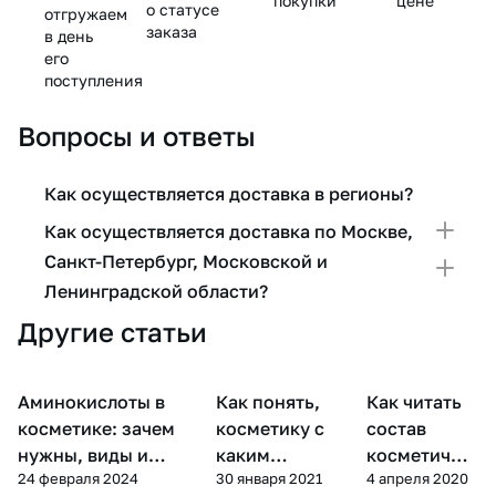
покупки
цене
о статусе
отгружаем
заказа
в день
его
поступления
Вопросы и ответы
Как осуществляется доставка в регионы?
Как осуществляется доставка по Москве,
Санкт-Петербург, Московской и
Ленинградской области?
Другие статьи
Аминокислоты в
Как понять,
Как читать
Уход за
Компоненты косметики
Уход за лицом
лицом
косметике: зачем
косметику с
состав
нужны, виды и
каким
косметичес
24 февраля 2024
30 января 2021
4 апреля 2020
применение по типу
витамином
ких