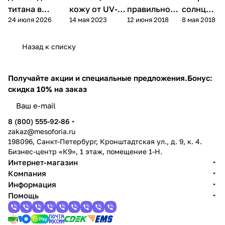
титана в
кожу от UV-
правильно
солнцез
24 июля 2026
14 мая 2023
12 июня 2018
8 мая 2018
санскринах: в
излучения во
подобрать
ащитны
чём разница и
время
защиту от
й крем с
что лучше
отпуска
солнца
SPF
Назад к списку
Получайте акции и специальные предложения.
Бонус:
скидка 10% на заказ
8 (800) 555-92-86
zakaz@mesoforia.ru
198096, Санкт-Петербург, Кронштадтская ул., д. 9, к. 4.
Бизнес-центр «К9», 1 этаж, помещение 1-Н.
Интернет-магазин
Компания
Информация
Помощь