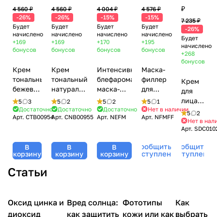
₽
4 560 ₽
4 560 ₽
4 004 ₽
4 576 ₽
-26%
-26%
-15%
-15%
7 235 ₽
Будет
Будет
Будет
Будет
-26%
начислено
начислено
начислено
начислено
Будет
+169
+169
+170
+195
начислено
бонусов
бонусов
бонусов
бонусов
+268
бонусов
Крем
Крем
Интенсивная
Маска-
тональный
тональный
блефаромаска
филлер
Крем
бежевый
натуральный
маска-
для
для
/ CC
бежевый /
филлер
лица
лица
5
3
5
2
5
2
5
1
Cream
CC Cream
для век /
(набор)
Достаточно
Достаточно
Достаточно
Нет в наличии
осветляю
5
2
Арт.
CTB00954
Арт.
CNB00955
Арт.
NEFM
Арт.
NFMFF
Complete
Complete
Eye Filler
/ Full
/ Skin
Нет в нал
Color
Color
Mask
Face
Арт.
SDC010
Delight
Tan
Natural
Pack,
Filler
Cream,
Сообщить о
Сообщить о
Beige,
В
Beige,
В
NOVACUTAN
В
Mask
Dermaheal
поступлении
поступлении
корзину
корзину
корзину
Dermaheal
Dermaheal
(Новакутан),
Pack,
(Дермахил
(Дермахил),
(Дермахил),
5шт*12гр
NOVACUTAN
40 мл
Статьи
50 мл
50 мл
(Новакутан),
25
гр*5шт
Уход
Оксид цинка и
Компоненты
Вред солнца:
Уход за
Фототипы
Уход за
Как
за
косметики
лицом
телом
лицом
диоксид
как защитить
кожи или как
выбрать