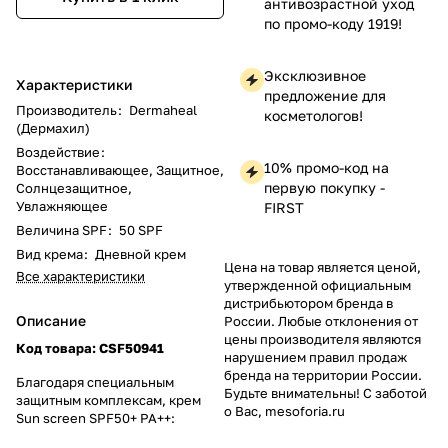
антивозрастной уход
по промо-коду 1919!
Эксклюзивное
Характеристики
предложение для
Производитель
:
Dermaheal
косметологов!
(Дермахил)
Воздействие
:
10% промо-код на
Восстанавливающее, Защитное,
первую покупку -
Солнцезащитное,
Увлажняющее
FIRST
Величина SPF
:
50 SPF
Вид крема
:
Дневной крем
Цена на товар является ценой,
Все характеристики
утвержденной официальным
дистрибьютором бренда в
Описание
России. Любые отклонения от
цены производителя являются
Код товара:
CSF50941
нарушением правил продаж
бренда на территории России.
Благодаря специальным
Будьте внимательны! С заботой
защитным комплексам, крем
о Вас, mesoforia.ru
Sun screen SPF50+ PA++: