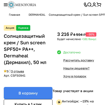
Главная
DERMAHEAL
Солнцезащитный крем / Sun screen SPF5
Акция
Уценка
3 216 ₽
4 594 ₽
-30%
Солнцезащитный
Будет начислено
+161
бонус
крем / Sun screen
SPF50+ PA++,
Достаточно
Dermaheal
Рассчитать доставку
(Дермахил), 50 мл
Нашли дешевле?
5
3 отзыва
Арт.
CSF50941
Хочу в подарок
Товар участвует в акции
В корзину
Антиэйдж: —19% на
Купить в 1 клик