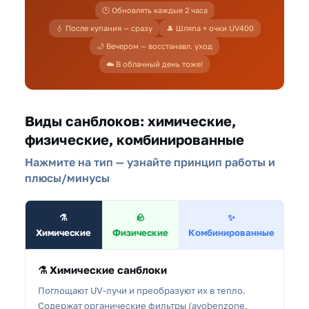
🕐 Обновлять каждые 2 часа
💧 После купания — сразу
🎩 Шляпа + очки UV400
🌙 Вечером — восстанавл. уход
☁️ В облачный день тоже!
Виды санблоков: химические,
физические, комбинированные
Нажмите на тип — узнайте принцип работы и
плюсы/минусы
⚗️
🪨
✨
Химические
Физические
Комбинированные
⚗️ Химические санблоки
Поглощают UV-лучи и преобразуют их в тепло.
Содержат органические фильтры (avobenzone,