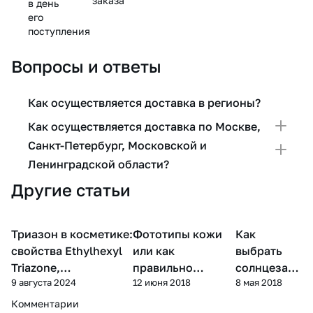
заказа
в день
его
поступления
Вопросы и ответы
Как осуществляется доставка в регионы?
Как осуществляется доставка по Москве,
Санкт-Петербург, Московской и
Ленинградской области?
Другие статьи
Триазон в косметике:
Фототипы кожи
Как
Уход за
Компоненты косметики
Уход за телом
лицом
свойства Ethylhexyl
или как
выбрать
Triazone,
правильно
солнцезащ
9 августа 2024
12 июня 2018
8 мая 2018
фотостабильность и
подобрать
итный крем
SPF
защиту от солнца
с SPF
Комментарии