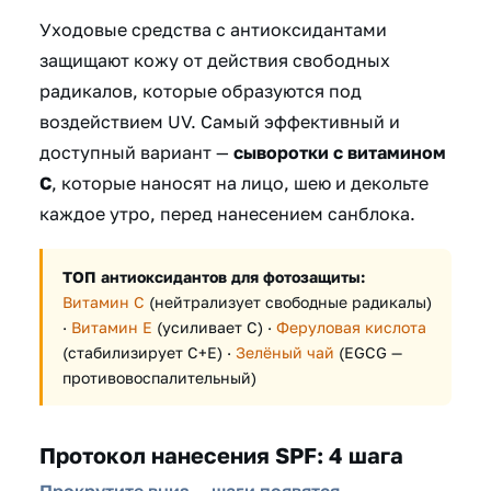
Уходовые средства с антиоксидантами
защищают кожу от действия свободных
радикалов, которые образуются под
воздействием UV. Самый эффективный и
доступный вариант —
сыворотки с витамином
C
, которые наносят на лицо, шею и декольте
каждое утро, перед нанесением санблока.
ТОП антиоксидантов для фотозащиты:
Витамин C
(нейтрализует свободные радикалы)
·
Витамин E
(усиливает C) ·
Феруловая кислота
(стабилизирует C+E) ·
Зелёный чай
(EGCG —
противовоспалительный)
Протокол нанесения SPF: 4 шага
Прокрутите вниз — шаги появятся