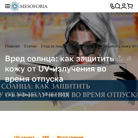
Главная
Статьи
Уход за лицом
Вред солнца: как защитить кожу от
Вред солнца: как защитить
кожу от UV-излучения во
время отпуска
Уход за лицом
14 мая 2023
·
·
UV-защита
SPF
Фотостарение