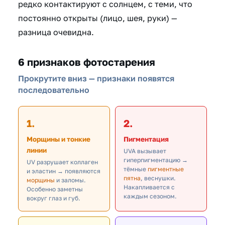
редко контактируют с солнцем, с теми, что
постоянно открыты (лицо, шея, руки) —
разница очевидна.
6 признаков фотостарения
Прокрутите вниз — признаки появятся
последовательно
1.
2.
Морщины и тонкие
Пигментация
линии
UVA вызывает
гиперпигментацию →
UV разрушает коллаген
тёмные
пигментные
и эластин → появляются
пятна
, веснушки.
морщины
и заломы.
Накапливается с
Особенно заметны
каждым сезоном.
вокруг глаз и губ.