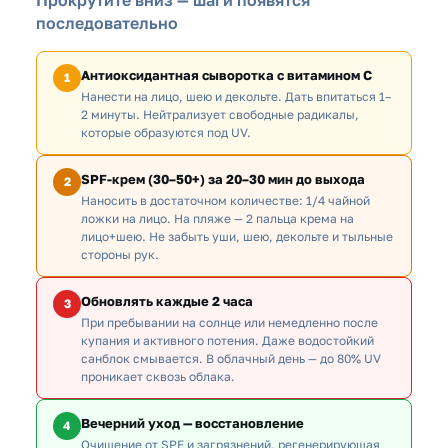
последовательно
Антиоксидантная сыворотка с витамином C
1
Нанести на лицо, шею и декольте. Дать впитаться 1–
2 минуты. Нейтрализует свободные радикалы,
которые образуются под UV.
SPF-крем (30–50+) за 20–30 мин до выхода
2
Наносить в достаточном количестве: 1/4 чайной
ложки на лицо. На пляже — 2 пальца крема на
лицо+шею. Не забыть уши, шею, декольте и тыльные
стороны рук.
Обновлять каждые 2 часа
3
При пребывании на солнце или немедленно после
купания и активного потения. Даже водостойкий
санблок смывается. В облачный день — до 80% UV
проникает сквозь облака.
Вечерний уход — восстановление
4
Очищение от SPF и загрязнений, регенерирующая