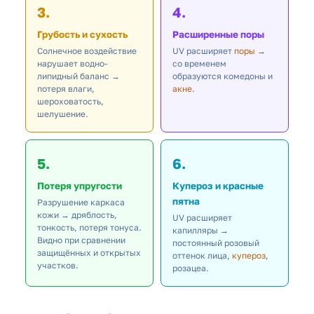
3.
4.
Грубость и сухость
Расширенные поры
Солнечное воздействие
UV расширяет
поры
→
нарушает водно-
со временем
липидный баланс →
образуются комедоны и
потеря влаги,
акне
.
шероховатость,
шелушение.
5.
6.
Потеря упругости
Купероз и красные
пятна
Разрушение каркаса
кожи → дряблость,
UV расширяет
тонкость, потеря тонуса.
капилляры →
Видно при сравнении
постоянный розовый
защищённых и открытых
оттенок лица,
купероз
,
участков.
розацеа.