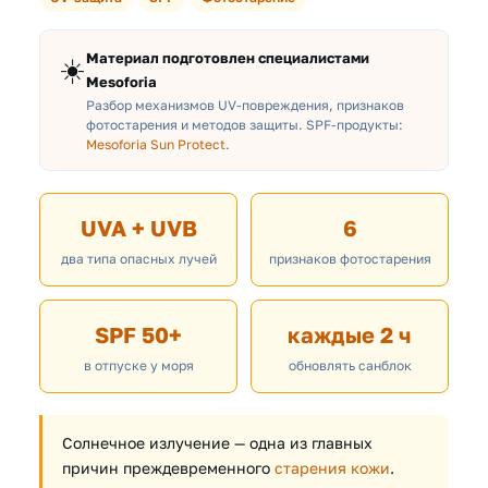
Материал подготовлен специалистами
☀️
Mesoforia
Разбор механизмов UV-повреждения, признаков
фотостарения и методов защиты. SPF-продукты:
Mesoforia Sun Protect
.
UVA + UVB
6
два типа опасных лучей
признаков фотостарения
SPF 50+
каждые 2 ч
в отпуске у моря
обновлять санблок
Солнечное излучение — одна из главных
причин преждевременного
старения кожи
.