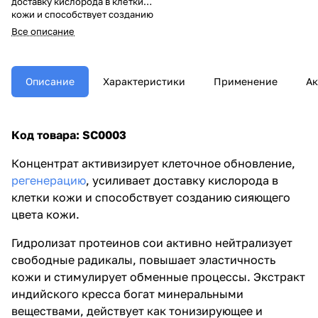
доставку кислорода в клетки
кожи и способствует созданию
сияющего цвета кожи.
Все описание
Описание
Характеристики
Применение
Ак
Код
товара
: SC0003
Концентрат активизирует клеточное обновление,
регенерацию
, усиливает доставку кислорода в
клетки кожи и способствует созданию сияющего
цвета кожи.
Гидролизат протеинов сои активно нейтрализует
свободные радикалы, повышает эластичность
кожи и стимулирует обменные процессы. Экстракт
индийского кресса богат минеральными
веществами, действует как тонизирующее и