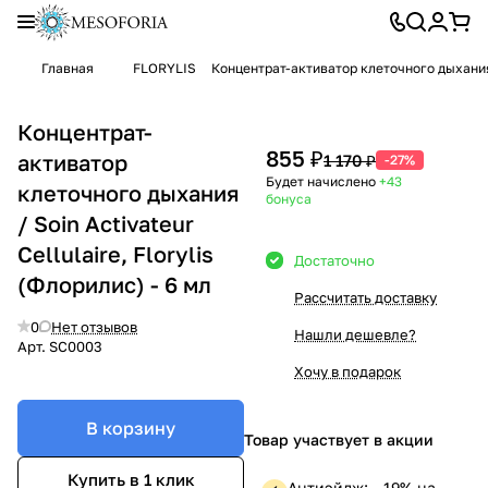
Главная
FLORYLIS
Концентрат-активатор клеточного дыхания / 
Концентрат-
855 ₽
активатор
1 170 ₽
-27%
Будет начислено
+43
клеточного дыхания
бонуса
/ Soin Activateur
Cellulaire, Florylis
Достаточно
(Флорилис) - 6 мл
Рассчитать доставку
0
Нет отзывов
Нашли дешевле?
Арт.
SC0003
Хочу в подарок
В корзину
Товар участвует в акции
Купить в 1 клик
Антиэйдж: —19% на