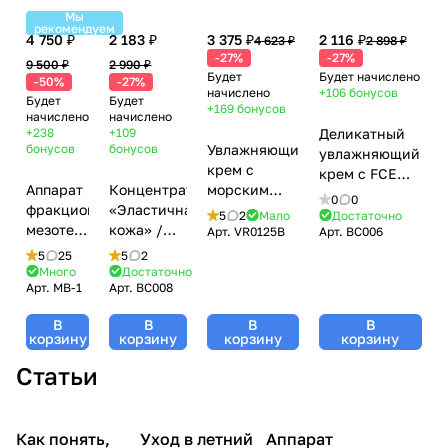
Мы
рекомендуем
4 750 ₽
2 183 ₽
3 375 ₽
2 116 ₽
4 623 ₽
2 898 ₽
-27%
-27%
9 500 ₽
2 990 ₽
Будет
Будет начислено
-50%
-27%
начислено
+106
бонусов
Будет
Будет
+169
бонусов
начислено
начислено
+238
+109
Деликатный
бонусов
бонусов
Увлажняющий
увлажняющий
крем с
крем с FCE
Аппарат
Концентрат
морским
дамасской
0
0
фракционной
«Эластичная
ДНК / Creme
розы / Hydro
5
2
Мало
Достаточно
мезотерапии
кожа» /
Hydratante A
Арт.
VR0125B
Арт.
BC006
Activateur
DermaPen
Firming
L’adn Marin,
Delicat,
5
25
5
2
(Дермапен)
Lift
Florylis
Много
Достаточно
Florylis
Арт.
MB-1
Арт.
BC008
MesoBox
Concentrate,
(Флорилис) -
(Флорилис) -
MB-1
Florylis
250 мл
50 мл
В
В
В
В
(Флорилис)
корзину
корзину
корзину
корзину
- 30 мл
Статьи
Фракционная
Как понять,
Уход в летний
Аппарат
Уход за лицом
Уход за лицом
мезотерапия