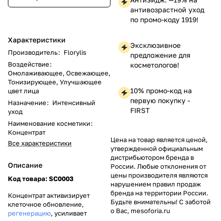
антивозрастной уход
по промо-коду 1919!
Характеристики
Эксклюзивное
Производитель
:
Florylis
предложение для
Воздействие
:
косметологов!
Омолаживающее, Освежающее,
Тонизирующее, Улучшающее
10% промо-код на
цвет лица
первую покупку -
Назначение
:
Интенсивный
FIRST
уход
Наименование косметики
:
Концентрат
Цена на товар является ценой,
Все характеристики
утвержденной официальным
дистрибьютором бренда в
Описание
России. Любые отклонения от
цены производителя являются
Код
товара
: SC0003
нарушением правил продаж
бренда на территории России.
Концентрат активизирует
Будьте внимательны! С заботой
клеточное обновление,
о Вас, mesoforia.ru
регенерацию
, усиливает