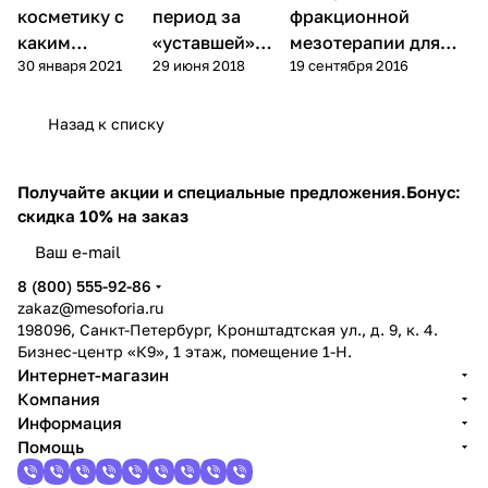
(дермапен)
косметику с
период за
фракционной
каким
«уставшей»
мезотерапии для
30 января 2021
29 июня 2018
19 сентября 2016
витамином
или
лечения возрастных
нужно выбрать
возрастной
изменений кожи
кожей
Назад к списку
Получайте акции и специальные предложения.
Бонус:
скидка 10% на заказ
8 (800) 555-92-86
zakaz@mesoforia.ru
198096, Санкт-Петербург, Кронштадтская ул., д. 9, к. 4.
Бизнес-центр «К9», 1 этаж, помещение 1-Н.
Интернет-магазин
Компания
Информация
Помощь