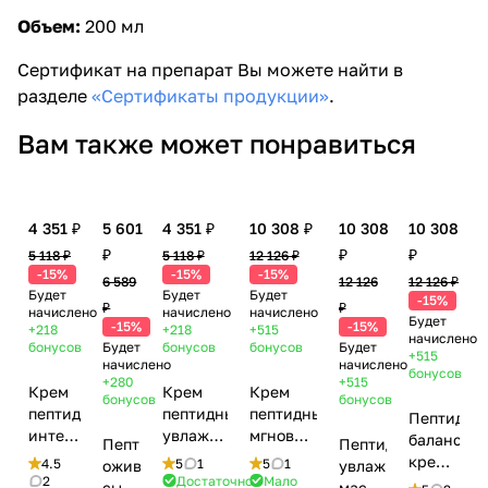
Объем:
200 мл
Сертификат на препарат Вы можете найти в
разделе
«Сертификаты продукции»
.
Вам также может понравиться
4 351 ₽
5 601
4 351 ₽
10 308 ₽
10 308
10 308
₽
₽
₽
5 118 ₽
5 118 ₽
12 126 ₽
-15%
-15%
-15%
6 589
12 126
12 126 ₽
Будет
Будет
Будет
-15%
₽
₽
начислено
начислено
начислено
Будет
-15%
-15%
+218
+218
+515
начислено
бонусов
Будет
бонусов
бонусов
Будет
+515
начислено
начислено
бонусов
+280
+515
Крем
Крем
Крем
бонусов
бонусов
пептидный
пептидный
пептидный
Пептидны
интенсивный
увлажняющий
мгновенного
балансир
Пептидная
Пептидная
зимний
с 10%
увлажнения
крем /
4.5
5
1
5
1
оживляющая
увлажняющая
/
молочной
для
2
Достаточно
Мало
Balancing
сыворотка
маска