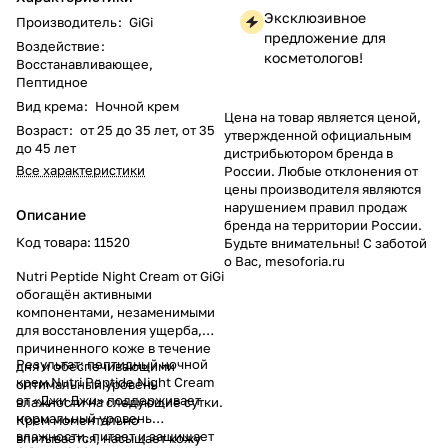
Эксклюзивное
Производитель
:
GiGi
предложение для
Воздействие
:
косметологов!
Восстанавливающее,
Пептидное
Вид крема
:
Ночной крем
Цена на товар является ценой,
Возраст
:
от 25 до 35 лет, от 35
утвержденной официальным
до 45 лет
дистрибьютором бренда в
Все характеристики
России. Любые отклонения от
цены производителя являются
нарушением правил продаж
Описание
бренда на территории России.
Код товара: 11520
Будьте внимательны! С заботой
о Вас, mesoforia.ru
Nutri Peptide Night Cream от GiGi
обогащён активными
компонентами, незаменимыми
для восстановления ущерба,
причиненного коже в течение
Результат: пептидный ночной
дня и обеспечивающими
крем Nutri Peptide Night Cream
оптимальный уровень
от «Джи Джи» поддерживает
влажности на следующие сутки.
нормальный уровень
Крем моментально
влажности, питает и защищает
впитывается, насыщает кожу