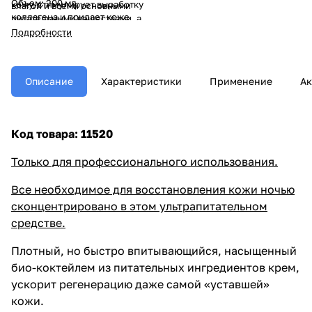
Объем: 200 мл
кожу, стимулирует выработку
влагой и всеми основными
коллагена и придает коже
питательными веществами, а
свежий и отдохнувший внешний
также компонентами,
Подробности
вид.
необходимыми для
эффективной защиты кожи на
протяжении всего дня.
Ускоряет процессы
Описание
Характеристики
Применение
Ак
восстановления и заживления в
ночное время, активизирует
синтез коллагена, возвращает
коже свежий и отдохнувший
Код товара: 11520
вид. Может применяться
самостоятельно либо в
Только для профессионального использования.
комплексе с сывороткой.
Все необходимое для восстановления кожи ночью
сконцентрировано в этом ультрапитательном
средстве.
Плотный, но быстро впитывающийся, насыщенный
био-коктейлем из питательных ингредиентов крем,
ускорит регенерацию даже самой «уставшей»
кожи.