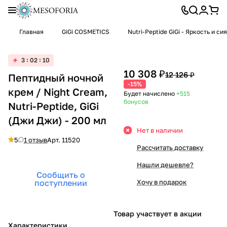
Главная
GiGi COSMETICS
Nutri-Peptide GiGi - Яркость и с
3
02
10
10 308 ₽
12 126 ₽
Пептидный ночной
-15%
крем / Night Cream,
Будет начислено
+515
бонусов
Nutri-Peptide, GiGi
(Джи Джи) - 200 мл
Нет в наличии
5
1 отзыв
Арт.
11520
Рассчитать доставку
Нашли дешевле?
Сообщить о
поступлении
Хочу в подарок
Товар участвует в акции
Характеристики