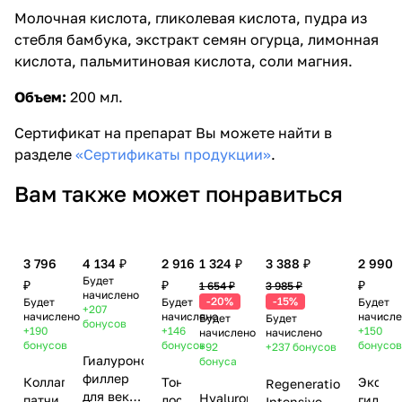
Молочная кислота, гликолевая кислота, пудра из
стебля бамбука, экстракт семян огурца, лимонная
кислота, пальмитиновая кислота, соли магния.
Объем:
200 мл.
Сертификат на препарат Вы можете найти в
разделе
«Сертификаты продукции»
.
Вам также может понравиться
3 796
4 134 ₽
2 916
1 324 ₽
3 388 ₽
2 990
Будет
₽
₽
₽
1 654 ₽
3 985 ₽
начислено
-20%
-15%
Будет
Будет
Будет
+207
начислено
начислено
начисл
Будет
Будет
бонусов
+190
+146
+150
начислено
начислено
бонусов
бонусов
бонусо
+92
+237
бонусов
Гиалуроновый
бонуса
филлер
Коллагеновые
Тоник/
Экспр
Regeneration
для век с
Hyaluronic
патчи
лосьон
гидрог
Intensive