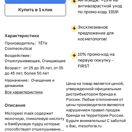
антивозрастной уход
Купить в 1 клик
по промо-коду 1919!
Эксклюзивное
предложение для
Характеристики
косметологов!
Производитель
:
TÊTе
Cosmeceutical
10% промо-код на
Воздействие
:
первую покупку -
Отшелушивающее, Очищающее
FIRST
Возраст
:
от 25 до 35 лет, от 35
до 45 лет, более 50 лет
Назначение
:
Очищение и
Цена на товар является ценой,
демакияж
утвержденной официальным
Все характеристики
дистрибьютором бренда в
России. Любые отклонения от
цены производителя являются
Описание
нарушением правил продаж
Micropeel mask содержит
бренда на территории России.
молочную, гликолевую кислоту
Будьте внимательны! С заботой
и бамбуковую пудру которые
о Вас, mesoforia.ru
способствуют отшелушиванию