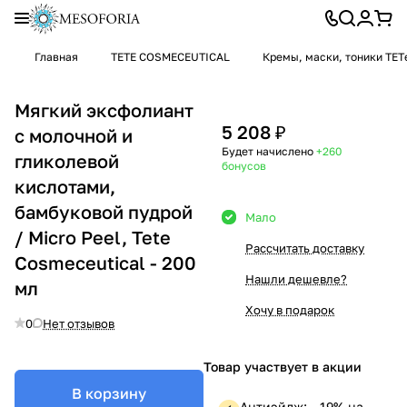
Главная
TETE COSMECEUTICAL
Кремы, маски, тоники TET
Мягкий эксфолиант
5 208 ₽
с молочной и
Будет начислено
+260
гликолевой
бонусов
кислотами,
бамбуковой пудрой
Мало
/ Micro Peel, Tete
Рассчитать доставку
Cosmeceutical - 200
Нашли дешевле?
мл
Хочу в подарок
0
Нет отзывов
Товар участвует в акции
В корзину
Антиэйдж: —19% на