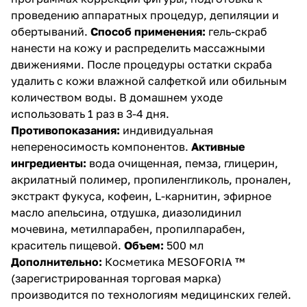
проведению аппаратных процедур, депиляции и
обертываний.
Способ применения:
гель-скраб
нанести на кожу и распределить массажными
движениями. После процедуры остатки скраба
удалить с кожи влажной салфеткой или обильным
количеством воды. В домашнем уходе
использовать 1 раз в 3-4 дня.
Противопоказания:
индивидуальная
непереносимость компонентов.
Активные
ингредиенты:
вода очищенная, пемза, глицерин,
акрилатный полимер, пропиленгликоль, пронален,
экстракт фукуса, кофеин, L-карнитин, эфирное
масло апельсина, отдушка, диазолидинил
мочевина, метилпарабен, пропилпарабен,
краситель пищевой.
Объем:
500 мл
Дополнительно:
Косметика MESOFORIA ™
(зарегистрированная торговая марка)
производится по технологиям медицинских гелей.