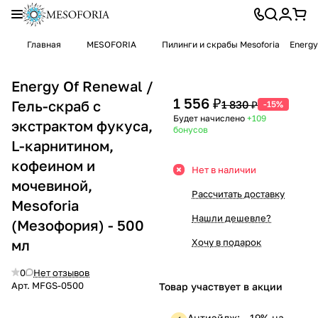
Главная
MESOFORIA
Пилинги и cкрабы Mesoforia
Energy
Energy Of Renewal /
1 556 ₽
Гель-скраб с
1 830 ₽
-15%
Будет начислено
+109
экстрактом фукуса,
бонусов
L-карнитином,
кофеином и
Нет в наличии
мочевиной,
Рассчитать доставку
Mesoforia
Нашли дешевле?
(Мезофория) - 500
мл
Хочу в подарок
0
Нет отзывов
Арт.
MFGS-0500
Товар участвует в акции
Антиэйдж: —19% на