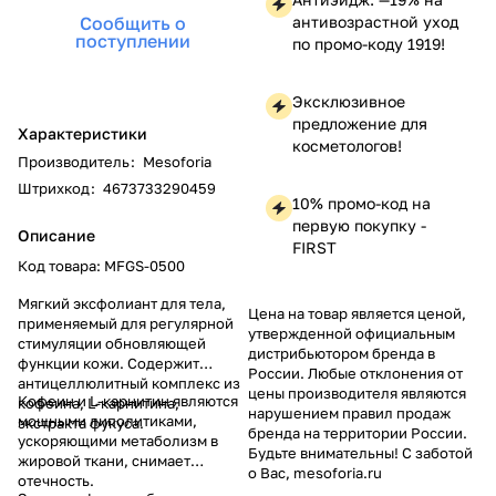
Сообщить о
антивозрастной уход
поступлении
по промо-коду 1919!
Эксклюзивное
предложение для
Характеристики
косметологов!
Производитель
:
Mesoforia
Штрихкод
:
4673733290459
10% промо-код на
первую покупку -
Описание
FIRST
Код товара: MFGS-0500
Мягкий эксфолиант для тела,
Цена на товар является ценой,
применяемый для регулярной
утвержденной официальным
стимуляции обновляющей
дистрибьютором бренда в
функции кожи. Содержит
России. Любые отклонения от
антицеллюлитный комплекс из
цены производителя являются
Кофеин и L-карнитин являются
кофеина, L-карнитина,
нарушением правил продаж
мощными липолитиками,
экстракта фукуса.
бренда на территории России.
ускоряющими метаболизм в
Будьте внимательны! С заботой
жировой ткани, снимает
о Вас, mesoforia.ru
отечность.