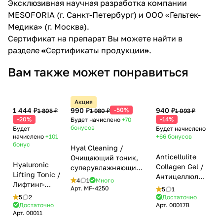
Эксклюзивная научная разработка компании
MESOFORIA (г. Cанкт-Петербург) и ООО «Гельтек-
Медика» (г. Москва).
Сертификат на препарат Вы можете найти в
разделе
«
Сертификаты продукции
»
.
Вам также может понравиться
Акция
1 444 ₽
990 ₽
-50%
940 ₽
1 805 ₽
1 980 ₽
1 093 ₽
-20%
-14%
Будет начислено
+70
бонусов
Будет
Будет начислено
начислено
+101
+66
бонусов
бонус
Hyal Cleaning /
Anticellulite
Очищающий тоник,
Hyaluronic
Collagen Gel /
суперувлажняющий
Lifting Tonic /
Антицеллюлитный
с гиалуроновой
4
1
Много
Лифтинг-
гель с
кислотой,
Арт.
MF-4250
5
1
тоник с
гидролизатом
мочевиной,
5
2
Достаточно
эластином и
Достаточно
Арт.
00017B
коллагена и
аллантоином и
Арт.
00011
гиалуроновой
Aloe Vera,
салициловой