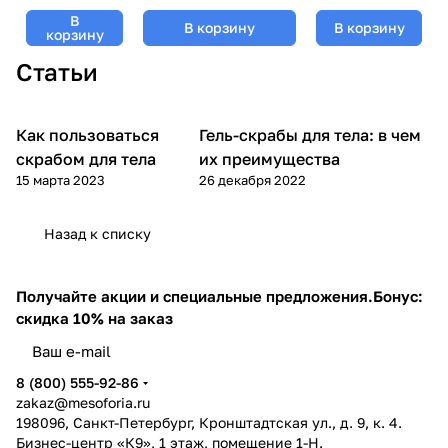
кислотой,
Mesoforia
кислотой, Mesoforia
В
Mesoforia
В корзину
В корзину
(Мезофория) -
(Мезофория) - 250 мл
корзину
(Мезофория)
200 мл
Статьи
- 200 мл
Как пользоваться
Гель-скрабы для тела: в чем
Уход за телом
Уход за телом
скрабом для тела
их преимущества
15 марта 2023
26 декабря 2022
Назад к списку
Получайте акции и специальные предложения.
Бонус:
скидка 10% на заказ
8 (800) 555-92-86
zakaz@mesoforia.ru
198096, Санкт-Петербург, Кронштадтская ул., д. 9, к. 4.
Бизнес-центр «К9», 1 этаж, помещение 1-Н.