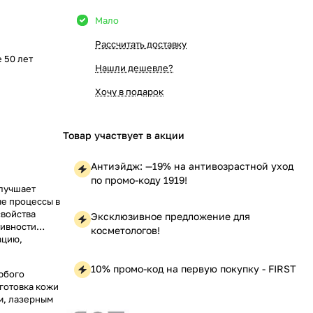
Мало
е
Рассчитать доставку
е 50 лет
Нашли дешевле?
Хочу в подарок
Товар участвует в акции
Антиэйдж: —19% на антивозрастной уход
по промо-коду 1919!
улучшает
ые процессы в
свойства
Эксклюзивное предложение для
тивности
косметологов!
ацию,
10% промо-код на первую покупку - FIRST
юбого
дготовка кожи
м, лазерным