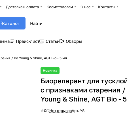
Доставка и оплата
Косметологам
О нас
Контакты
Каталог
амма
Прайс-лист
Статьи
Обзоры
ения / Be Young & Shine, AGT Bio - 5 мл
Новинка
Биорепарант для тускло
с признаками старения /
Young & Shine, AGT Bio - 
0
Нет отзывов
Арт.
YS