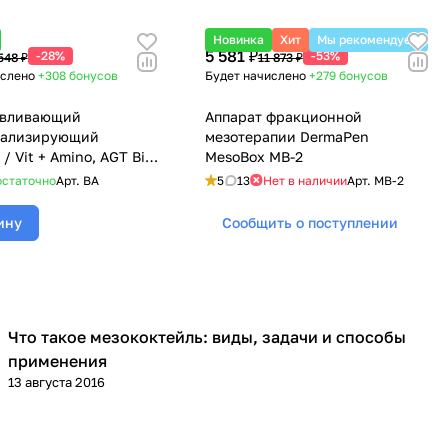
Новинка
Хит
Мы рекомендуем
5 581 ₽
-28%
-53%
548 ₽
11 873 ₽
ислено
+308
бонусов
Будет начислено
+279
бонусов
авливающий
Аппарат фракционной
тализирующий
мезотерапии DermaPen
/ Vit + Amino, AGT Bio
MesoBox MB-2
статочно
Арт.
BA
5
13
Нет в наличии
Арт.
MB-2
ину
Сообщить о поступлении
Что такое мезококтейль: виды, задачи и способы
Мезотерапия
применения
13 августа 2016