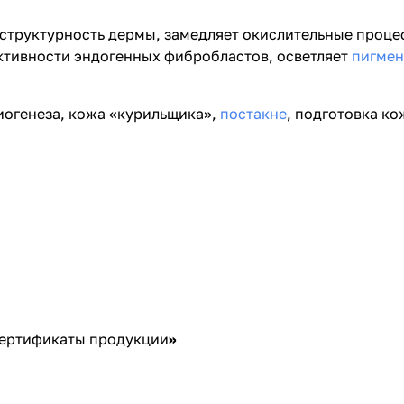
 структурность дермы, замедляет окислительные проце
ктивности эндогенных фибробластов, осветляет
пигме
иогенеза, кожа «курильщика»,
постакне
, подготовка к
ертификаты продукции
»