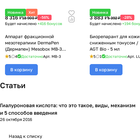
Новинка
Хит
Новинка
8 316 ₽
3 883 ₽
-56%
-28%
18 900 ₽
5 392 ₽
Будет начислено
+416
бонусов
Будет начислено
+194
бон
Аппарат фракционной
Биорепарант для кожи
мезотерапиии DermaPen
сниженным тонусом / L
(Дермапен) Mesobox MB-3
AGT Bio - 5 мл
(аккумуляторный)
5
4
Достаточно
Арт.
MB-3
5
1
Достаточно
Арт.
L
В корзину
В корзину
Статьи
Гиалуроновая кислота: что это такое, виды, механизм
Микроигольчатая терапия (мезороллер)
и 5 способов введения
26 октября 2016
Назад к списку