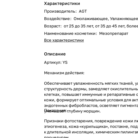
Характеристики
Производитель
:
AGT
Воздействие
:
Омолаживающее, Увлажняюще
Возраст
:
от 25 до 35 лет, от 35 до 45 лет, боле
Наименование косметики
:
Мезопрепарат
Все характеристики
Описание
Артикул: YS
Механизм действия:
Обеспечивает увлажненность мягких тканей, 
структурность дермы, замедляет окислительн
клетках, повышает иммунные и репаративные 
кожи, формирует оптимальные условия для ак
эндогенных фибробластов, осветляет пигмент
Показания:
уменьшает глубину морщин.
Признаки фотостарения, повреждение кожи л
этиогенеза, кожа «курильщика», постакне, по
к длительной инсоляции, химическим пилинга
процедурам.