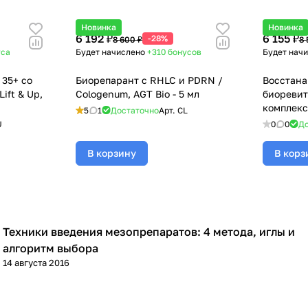
Новинка
Новинка
6 192 ₽
6 155 ₽
-28%
8 600 ₽
8 
уса
Будет начислено
+310
бонусов
Будет нач
 35+ со
Биорепарант с RHLC и PDRN /
Восстан
ift & Up,
Cologenum, AGT Bio - 5 мл
биореви
комплекс 
5
1
Достаточно
Арт.
CL
- 5 мл
U
0
0
До
В корзину
В корз
Техники введения мезопрепаратов: 4 метода, иглы и
Мезотерапия
алгоритм выбора
14 августа 2016