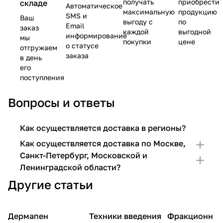
получать
приобрести
складе
Автоматическое
максимальную
продукцию
SMS и
Ваш
выгоду с
по
Email
заказ
каждой
выгодной
информирование
мы
покупки
цене
о статусе
отгружаем
заказа
в день
его
поступления
Вопросы и ответы
Как осуществляется доставка в регионы?
Как осуществляется доставка по Москве,
Санкт-Петербург, Московской и
Ленинградской области?
Другие статьи
Фракционная
Фракционная
Дермапен
Техники введения
Фракционн
мезотерапия
Мезотерапия
мезотерапия