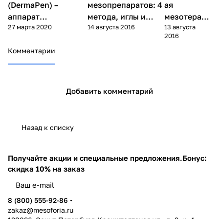
(дермапен)
(дермапен)
(DermaPen) –
мезопрепаратов: 4
ая
аппарат
метода, иглы и
мезотерапи
27 марта 2020
14 августа 2016
13 августа
фракционной
алгоритм выбора
я - что это
2016
мезотерапии.
такое?
Комментарии
Актуальное.
Добавить комментарий
Назад к списку
Получайте акции и специальные предложения.
Бонус:
скидка 10% на заказ
8 (800) 555-92-86
zakaz@mesoforia.ru