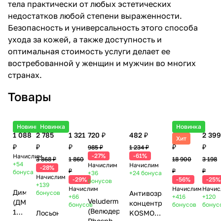
тела практически от любых эстетических
недостатков любой степени выраженности.
Безопасность и универсальность этого способа
ухода за кожей, а также доступность и
оптимальная стоимость услуги делает ее
востребованной у женщин и мужчин во многих
странах.
Товары
Новинка
Новинка
Новинка
1 088
2 785
1 321
720 ₽
482 ₽
8 316
2 39
Хит
₽
₽
₽
₽
₽
985 ₽
1 234 ₽
-27%
-61%
Начислим
3 868 ₽
1 860
18 900
3 198
+54
Начислим
Начислим
-28%
₽
₽
₽
бонуса
+36
+24
бонуса
Начислим
-29%
-56%
-25%
бонусов
+139
Начислим
Начислим
Начис
Диметиламиноэтанол
бонусов
Антивозрастной
+66
+416
+120
Veluderm
(ДМАЭ)
концентрат
бонусов
бонусов
бонус
(Велюдерм)
1%
Лосьон-
KOSMO-
Phosphatidylcholin,