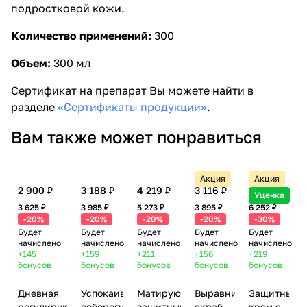
подростковой кожи.
Количество применений:
300
Объем:
300 мл
Сертификат на препарат Вы можете найти в
разделе
«Сертификаты продукции»
.
Вам также может понравиться
Акция
Акция
2 900 ₽
3 188 ₽
4 219 ₽
3 116 ₽
4 377 ₽
Уценка
3 625 ₽
3 985 ₽
5 273 ₽
3 895 ₽
6 252 ₽
-20%
-20%
-20%
-20%
-30%
Будет
Будет
Будет
Будет
Будет
начислено
начислено
начислено
начислено
начислено
+145
+159
+211
+156
+219
бонусов
бонусов
бонусов
бонусов
бонусов
Дневная
Успокаивающая
Матирующий
Выравнивающий
Защитный
регулирующая
себорегулирующая
защитный
скраб-
крем с