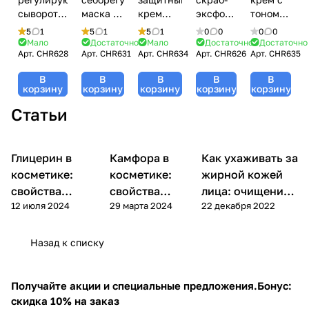
сыворотка-
маска /
крем
эксфолиатор
тоном
контроль
Soothe &
СПФ 15 /
/ Scrub
СПФ 20
5
1
5
1
5
1
0
0
0
0
/ Control
Regulate
Mattify &
&
/ Cover
Мало
Достаточно
Мало
Достаточно
Достаточно
Арт.
CHR628
Арт.
CHR631
Арт.
CHR634
Арт.
CHR626
Арт.
CHR635
&
Mask,
Protect
Smooth
& Shield
Regulate
Comodex,
Cream
Exfoliator,
Cream
В
В
В
В
В
Day
Christina
SPF 15,
Comodex,
SPF 20,
корзину
корзину
корзину
корзину
корзину
Treatment,
(Кристина)
Comodex,
Christina
Comodex,
Статьи
Comodex,
- 75 мл
Christina
(Кристина)
Christina
Christina
(Кристина)
- 75 мл
(Кристина)
(Кристина)
- 75 мл
- 30 мл
- 50 мл
Глицерин в
Компоненты
Камфора в
Компоненты
Как ухаживать за
Уход за лицом
косметики
косметики
косметике:
косметике:
жирной кожей
свойства
свойства
лица: очищение,
12 июля 2024
29 марта 2024
22 декабря 2022
Glycerin, виды и
Camphor,
тонизация и
применение по
применение и
увлажнение
типам кожи
концентрации
Назад к списку
Получайте акции и специальные предложения.
Бонус:
скидка 10% на заказ