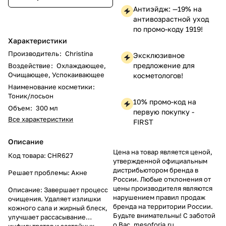
Антиэйдж: —19% на
антивозрастной уход
по промо-коду 1919!
Характеристики
Производитель
:
Christina
Эксклюзивное
предложение для
Воздействие
:
Охлаждающее,
Очищающее, Успокаивающее
косметологов!
Наименование косметики
:
Тоник/лосьон
10% промо-код на
Объем
:
300 мл
первую покупку -
Все характеристики
FIRST
Описание
Цена на товар является ценой,
Код товара: CHR627
утвержденной официальным
дистрибьютором бренда в
Решает проблемы: Акне
России. Любые отклонения от
цены производителя являются
Описание: Завершает процесс
нарушением правил продаж
очищения. Удаляет излишки
бренда на территории России.
кожного сала и жирный блеск,
Будьте внимательны! С заботой
улучшает рассасывание
о Вас, mesoforia.ru
инфильтратов и застойных