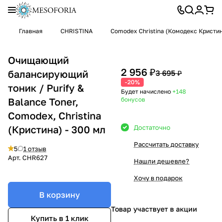
Главная
CHRISTINA
Comodex Christina (Комодекс Кристин
Очищающий
2 956 ₽
балансирующий
3 695 ₽
-20%
тоник / Purify &
Будет начислено
+148
Balance Toner,
бонусов
Comodex, Christina
(Кристина) - 300 мл
Достаточно
Рассчитать доставку
5
1 отзыв
Арт.
CHR627
Нашли дешевле?
Хочу в подарок
В корзину
Товар участвует в акции
Купить в 1 клик