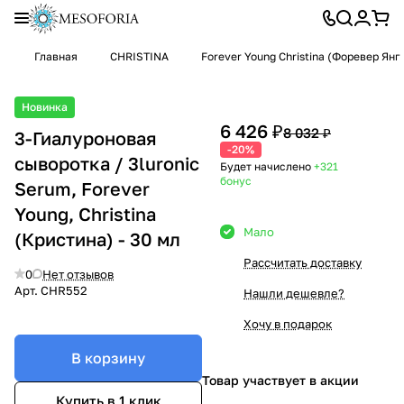
Главная
CHRISTINA
Forever Young Christina (Форевер Я
Новинка
6 426 ₽
8 032 ₽
3-Гиалуроновая
-20%
сыворотка / 3luronic
Будет начислено
+321
бонус
Serum, Forever
Young, Christina
Мало
(Кристина) - 30 мл
Рассчитать доставку
0
Нет отзывов
Арт.
CHR552
Нашли дешевле?
Хочу в подарок
В корзину
Товар участвует в акции
Купить в 1 клик