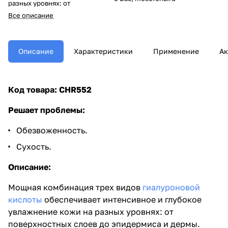
разных уровнях: от
поверхностных слоев до
Все описание
эпидермиса и дермы.
Заполняет
морщины
, заметно
сокращая их. Оказывает
эффект, сравнимый с действием
Описание
Характеристики
Применение
Ак
филлеров, восполняя
утраченный объем.
Антиоксиданты
придают сияние
и
выравнивают тон кожи
. Для
Код товара: CHR552
максимального
омолаживающего эффекта
Решает проблемы:
рекомендуется использовать в
комплексе с
сывороткой
Обезвоженность.
«Совершенный контур»
и
Ремоделирующим кремом
.
Сухость.
Описание:
Мощная комбинация трех видов
гиалуроновой
кислоты
обеспечивает интенсивное и глубокое
увлажнение кожи на разных уровнях: от
поверхностных слоев до эпидермиса и дермы.