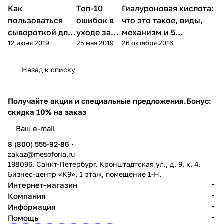
Как
Топ-10
Уход за
Гиалуроновая кислота:
Микроигольчатая
Уход за лицом
лицом
терапия (мезороллер)
пользоваться
ошибок в
что это такое, виды,
сывороткой для
уходе за
механизм и 5
12 июня 2019
25 мая 2019
26 октября 2016
лица: виды и
кожей
способов введения
правила
лица
Назад к списку
Получайте акции и специальные предложения.
Бонус:
скидка 10% на заказ
8 (800) 555-92-86
zakaz@mesoforia.ru
198096, Санкт-Петербург, Кронштадтская ул., д. 9, к. 4.
Бизнес-центр «К9», 1 этаж, помещение 1-Н.
Интернет-магазин
Компания
Информация
Помощь