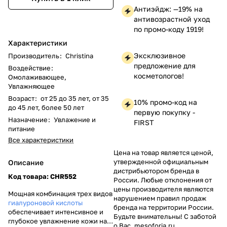
Антиэйдж: —19% на
антивозрастной уход
по промо-коду 1919!
Характеристики
Эксклюзивное
Производитель
:
Christina
предложение для
Воздействие
:
косметологов!
Омолаживающее,
Увлажняющее
Возраст
:
от 25 до 35 лет, от 35
10% промо-код на
до 45 лет, более 50 лет
первую покупку -
Назначение
:
Увлажение и
FIRST
питание
Все характеристики
Цена на товар является ценой,
утвержденной официальным
Описание
дистрибьютором бренда в
Код товара: CHR552
России. Любые отклонения от
цены производителя являются
Мощная комбинация трех видов
нарушением правил продаж
гиалуроновой кислоты
бренда на территории России.
обеспечивает интенсивное и
Будьте внимательны! С заботой
глубокое увлажнение кожи на
о Вас, mesoforia.ru