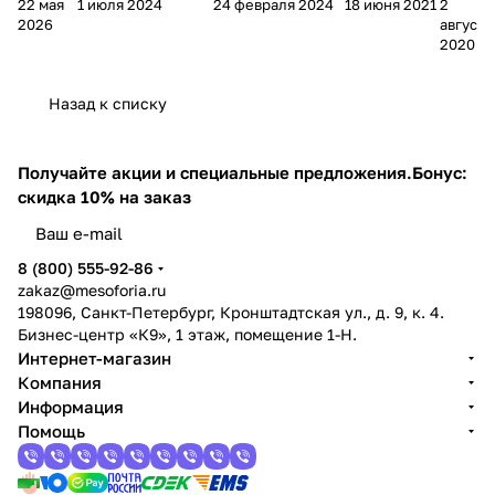
22 мая
1 июля 2024
24 февраля 2024
18 июня 2021
2
.
польза и как
зачем нужны,
: витамин
ALO
2026
августа
Виды:
работает
виды и
Е
E
2020
ночно
фосфолипидн
применение
(токоферо
VER
й уход
ый барьер
по типу кожи
л)
A?
Назад к списку
Получайте акции и специальные предложения.
Бонус:
скидка 10% на заказ
8 (800) 555-92-86
zakaz@mesoforia.ru
198096, Санкт-Петербург, Кронштадтская ул., д. 9, к. 4.
Бизнес-центр «К9», 1 этаж, помещение 1-Н.
Интернет-магазин
Компания
Информация
Помощь