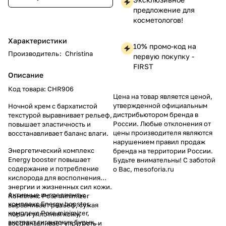
предложение для
косметологов!
Характеристики
10% промо-код на
Производитель
:
Christina
первую покупку -
FIRST
Описание
Код товара: CHR906
Цена на товар является ценой,
утвержденной официальным
Ночной крем с бархатистой
дистрибьютором бренда в
текстурой выравнивает рельеф,
России. Любые отклонения от
повышает эластичность и
цены производителя являются
восстанавливает баланс влаги.
нарушением правил продаж
Энергетический комплекс
бренда на территории России.
Energy booster повышает
Будьте внимательны! С заботой
содержание и потребление
о Вас, mesoforia.ru
кислорода для восполнения
энергии и жизненных сил кожи.
Активные ингредиенты:
Комплекс Pore minimizer
комплекс Energy booster,
выравнивает рельеф, сужая
комплекс Pore minimizer,
поры и уплотняя кожу,
экстракт гигантских бурых
восстанавливает упругость и