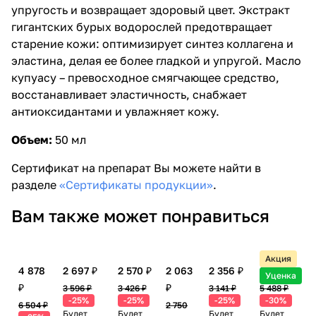
упругость и возвращает здоровый цвет. Экстракт
гигантских бурых водорослей предотвращает
старение кожи: оптимизирует синтез коллагена и
эластина, делая ее более гладкой и упругой. Масло
купуасу – превосходное смягчающее средство,
восстанавливает эластичность, снабжает
антиоксидантами и увлажняет кожу.
Объем:
50 мл
Сертификат на препарат Вы можете найти в
разделе
«Сертификаты продукции»
.
Вам также может понравиться
Акция
4 878
2 697 ₽
2 570 ₽
2 063
2 356 ₽
3 842 ₽
Уценка
₽
₽
3 596 ₽
3 426 ₽
3 141 ₽
5 488 ₽
-25%
-25%
-25%
-30%
6 504 ₽
2 750
Будет
Будет
Будет
Будет