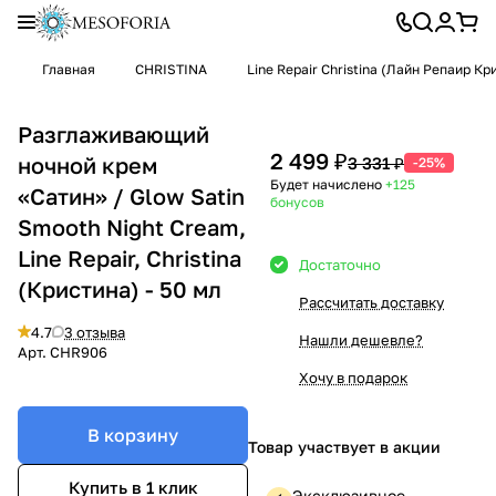
Главная
CHRISTINA
Line Repair Christina (Лайн Репаир К
Разглаживающий
2 499 ₽
ночной крем
3 331 ₽
-25%
Будет начислено
+125
«Сатин» / Glow Satin
бонусов
Smooth Night Cream,
Line Repair, Christina
Достаточно
(Кристина) - 50 мл
Рассчитать доставку
4.7
3 отзыва
Нашли дешевле?
Арт.
CHR906
Хочу в подарок
В корзину
Товар участвует в акции
Купить в 1 клик
Эксклюзивное