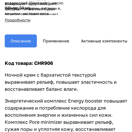
водорослей (Giant kelp), масло
возвращает здоровый цвет.
Объем: 50 мл
купуасу, глицерин, витамин е,
Экстракт гигантских бурых
лецитин, экстракт алоэ
водорослей предотвращает
барбадосского, экстракт
старение кожи: оптимизирует
Подробности
гибискуса, аминокислоты
синтез коллагена и эластина,
(треонин, валин), экстракт
делая ее более гладкой и
семян льна.
упругой. Масло купуасу –
превосходное смягчающее
Описание
Применение
Активные компоненты
средство, восстанавливает
эластичность, снабжает
антиоксидантами и увлажняет
кожу.
Код товара: CHR906
Ночной крем с бархатистой текстурой
выравнивает рельеф, повышает эластичность и
восстанавливает баланс влаги.
Энергетический комплекс Energy booster повышает
содержание и потребление кислорода для
восполнения энергии и жизненных сил кожи.
Комплекс Pore minimizer выравнивает рельеф,
сужая поры и уплотняя кожу, восстанавливает