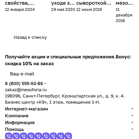
свойства,
уходе за
сывороткой
мезоте
- 30 мл
12 января 2024
29 мая 2020
12 июня 2019
11
применение и
лицом
для лица: виды
рапия
декабря
показания
и правила
2016
Назад к списку
Получайте акции и специальные предложения.
Бонус:
скидка 10% на заказ
8 (800) 555-92-86
zakaz@mesoforia.ru
198096, Санкт-Петербург, Кронштадтская ул., д. 9, к. 4.
Бизнес-центр «К9», 1 этаж, помещение 1-Н.
Интернет-магазин
Компания
Информация
Помощь