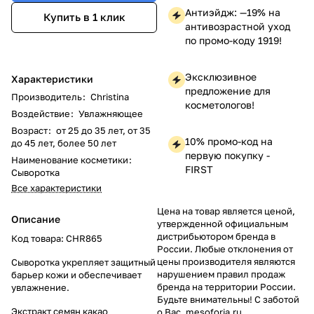
Антиэйдж: —19% на
Купить в 1 клик
антивозрастной уход
по промо-коду 1919!
Эксклюзивное
Характеристики
предложение для
Производитель
:
Christina
косметологов!
Воздействие
:
Увлажняющее
Возраст
:
от 25 до 35 лет, от 35
10% промо-код на
до 45 лет, более 50 лет
первую покупку -
Наименование косметики
:
FIRST
Сыворотка
Все характеристики
Цена на товар является ценой,
Описание
утвержденной официальным
дистрибьютором бренда в
Код товара: CHR865
России. Любые отклонения от
цены производителя являются
Сыворотка укрепляет защитный
нарушением правил продаж
барьер кожи и обеспечивает
бренда на территории России.
увлажнение.
Будьте внимательны! С заботой
Экстракт семян какао
о Вас, mesoforia.ru