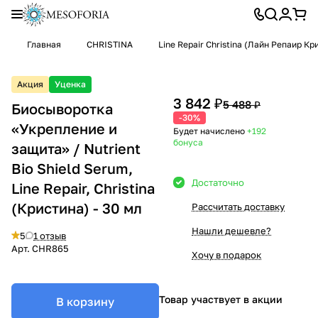
Главная
CHRISTINA
Line Repair Christina (Лайн Репаир К
Акция
Уценка
3 842 ₽
5 488 ₽
Биосыворотка
-30%
«Укрепление и
Будет начислено
+192
бонуса
защита» / Nutrient
Bio Shield Serum,
Достаточно
Line Repair, Christina
(Кристина) - 30 мл
Рассчитать доставку
Нашли дешевле?
5
1 отзыв
Арт.
CHR865
Хочу в подарок
Товар участвует в акции
В корзину