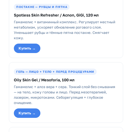
ПОСТАКНЕ — РУБЦЫ И ПЯТНА
Spotless Skin Refresher / Acnon, GiGi, 120 мл
Гамамелис + витаминный комплекс. Регулирует местный
метаболизм, ускоряет обновление рогового слоя.
Уменьшает рубцы и тёмные пятна постакне. Смягчает
кожу.
Купить →
ГЕЛЬ — ЛИЦО + ТЕЛО + ПЕРЕД ПРОЦЕДУРАМИ
Oily Skin Gel / Mesoforia, 100 мл
Гамамелис + алоэ вера + сера. Тонкий слой без смывания
— на тело, кожу головы и лицо. Перед мезотерапией,
лазером, микротоками. Себорегуляция + глубокое
очищение.
Купить →