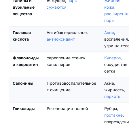
Танины и
Вяжущее,
поры
Жирная
дубильные
сужаются
кожа
,
вещества
расширенн
поры
Галловая
Антибактериальное,
Акне
,
кислота
антиоксидант
воспаления,
угри на тел
Флавоноиды
Укрепление стенок
Купероз
,
и кверцетин
капилляров
сосудистая
сетка
Сапонины
Противовоспалительное
Акне,
+ очищение
жирность,
перхоть
Гликозиды
Регенерация тканей
Рубцы,
постакне
,
повреждени