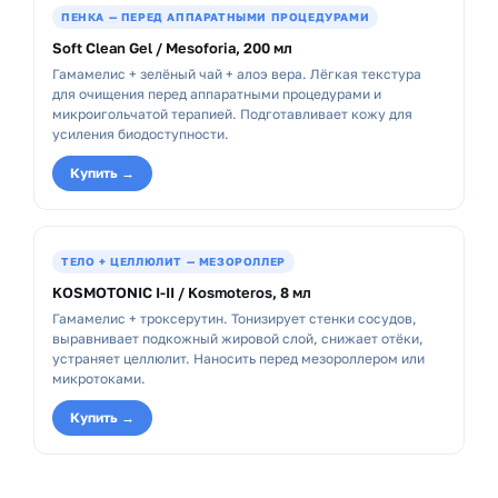
ПЕНКА — ПЕРЕД АППАРАТНЫМИ ПРОЦЕДУРАМИ
Soft Clean Gel / Mesoforia, 200 мл
Гамамелис + зелёный чай + алоэ вера. Лёгкая текстура
для очищения перед аппаратными процедурами и
микроигольчатой терапией. Подготавливает кожу для
усиления биодоступности.
Купить →
ТЕЛО + ЦЕЛЛЮЛИТ — МЕЗОРОЛЛЕР
KOSMOTONIC I-II / Kosmoteros, 8 мл
Гамамелис + троксерутин. Тонизирует стенки сосудов,
выравнивает подкожный жировой слой, снижает отёки,
устраняет целлюлит. Наносить перед мезороллером или
микротоками.
Купить →