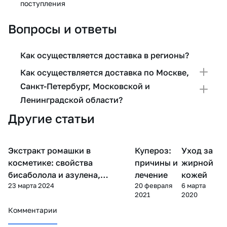
поступления
Вопросы и ответы
Как осуществляется доставка в регионы?
Как осуществляется доставка по Москве,
Санкт-Петербург, Московской и
Ленинградской области?
Другие статьи
Уход
Экстракт ромашки в
Купероз:
Уход за
Уход за
Компоненты косметики
за
лицом
лицом
косметике: свойства
причины и
жирной
бисаболола и азулена,
лечение
кожей
23 марта 2024
20 февраля
6 марта
применение
2021
2020
Комментарии