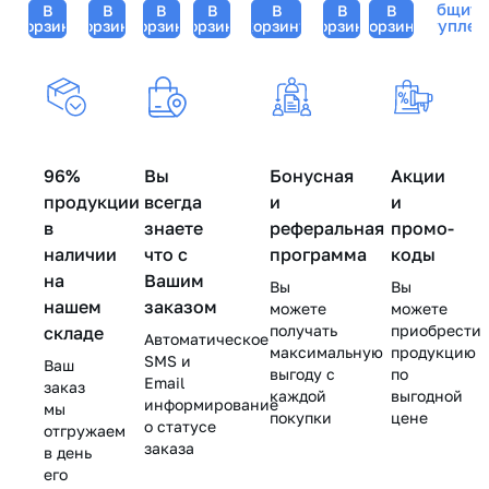
Kosmoteros
Сообщить
В
В
В
В
В
В
В
For
Algae
(Дермахил),
Peel,
(Джи
Line
(Геноз
(Космотерос),
поступлен
корзину
корзину
корзину
корзину
корзину
корзину
корзину
Young
Mask,
40
Line
Джи)
Repair,
-
8 мл
Skin,
Genosys
мл
Repair,
-
Christina
23
Biotime
(Генозис)
Christina
250
(Кристина)
гр
(Биотайм)
- 25
(Кристина)
мл
- 250
- 180
гр
- 50
мл
мл
мл
96%
Вы
Бонусная
Акции
продукции
всегда
и
и
в
знаете
реферальная
промо-
наличии
что с
программа
коды
на
Вашим
Вы
Вы
нашем
заказом
можете
можете
получать
приобрести
складе
Автоматическое
максимальную
продукцию
SMS и
Ваш
выгоду с
по
Email
заказ
каждой
выгодной
информирование
мы
покупки
цене
о статусе
отгружаем
заказа
в день
его