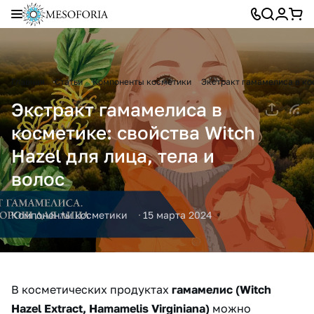
Главная
Статьи
Компоненты косметики
Экстракт гамамелиса в кос
Экстракт гамамелиса в
косметике: свойства Witch
Hazel для лица, тела и
волос
Компоненты косметики
15 марта 2024
В косметических продуктах
гамамелис (Witch
Hazel Extract, Hamamelis Virginiana)
можно