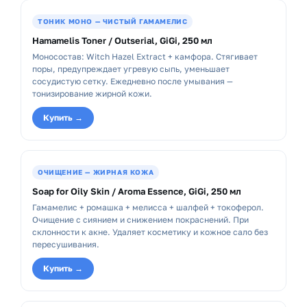
ТОНИК МОНО — ЧИСТЫЙ ГАМАМЕЛИС
Hamamelis Toner / Outserial, GiGi, 250 мл
Моносостав: Witch Hazel Extract + камфора. Стягивает
поры, предупреждает угревую сыпь, уменьшает
сосудистую сетку. Ежедневно после умывания —
тонизирование жирной кожи.
Купить →
ОЧИЩЕНИЕ — ЖИРНАЯ КОЖА
Soap for Oily Skin / Aroma Essence, GiGi, 250 мл
Гамамелис + ромашка + мелисса + шалфей + токоферол.
Очищение с сиянием и снижением покраснений. При
склонности к акне. Удаляет косметику и кожное сало без
пересушивания.
Купить →