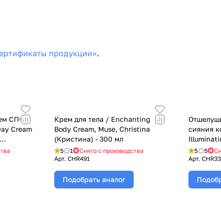
ертификаты продукции»
.
рем СПФ
Крем для тела / Enchanting
Отшелуш
 Day Cream
Body Cream, Muse, Christina
сияния ко
(Кристина) - 300 мл
Illuminat
Christina
ства
5
1
Снято с производства
5
5
Сн
Арт.
CHR491
Арт.
CHR33
Подобрать аналог
Подобр