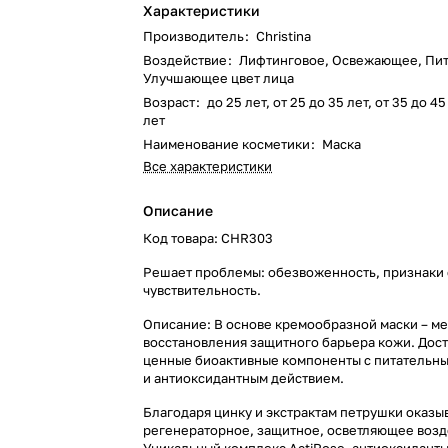
Характеристики
Производитель
:
Christina
Воздействие
:
Лифтинговое, Освежающее, Пит
Улучшающее цвет лица
Возраст
:
до 25 лет, от 25 до 35 лет, от 35 до 4
лет
Наименование косметики
:
Маска
Все характеристики
Описание
Код товара: CHR303
Решает проблемы: обезвоженность, признаки 
чувствительность.
Описание: В основе кремообразной маски – м
восстановления защитного барьера кожи. Дост
ценные биоактивные компоненты с питательн
и антиоксидантным действием.
Благодаря цинку и экстрактам петрушки оказы
регенераторное, защитное, осветляющее возд