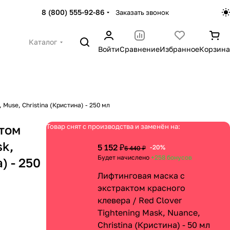
8 (800) 555-92-86
Заказать звонок
Каталог
Войти
Сравнение
Избранное
Корзина
Muse, Christina (Кристина) - 250 мл
ктом
Товар снят с производства и заменён на:
sk,
5 152 ₽
-20%
6 440 ₽
Будет начислено
+258
бонусов
) - 250
Лифтинговая маска с
экстрактом красного
клевера / Red Clover
Tightening Mask, Nuance,
Christina (Кристина) - 50 мл