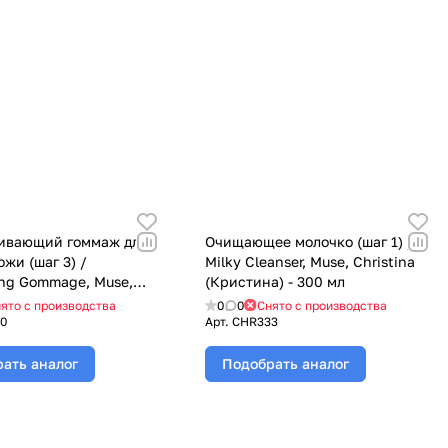
ивающий гоммаж для
Очищающее молочко (шаг 1) /
жи (шаг 3) /
Milky Cleanser, Muse, Christina
ing Gommage, Muse,
(Кристина) - 300 мл
 (Кристина) - 250 мл
ято с производства
0
0
Снято с производства
0
Арт.
CHR333
ать аналог
Подобрать аналог