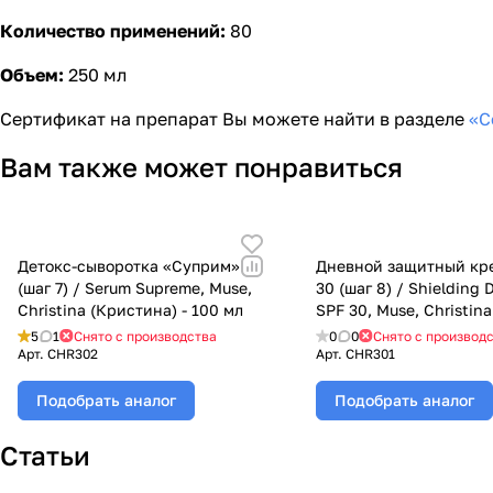
Количество применений:
80
Объем:
250 мл
Сертификат на препарат Вы можете найти в разделе
«С
Вам также может понравиться
Детокс-сыворотка «Суприм»
Дневной защитный к
(шаг 7) / Serum Supreme, Muse,
30 (шаг 8) / Shielding
Christina (Кристина) - 100 мл
SPF 30, Muse, Christina
(Кристина) - 150 мл
5
1
Снято с производства
0
0
Снято с производ
Арт.
CHR302
Арт.
CHR301
Подобрать аналог
Подобрать аналог
Статьи