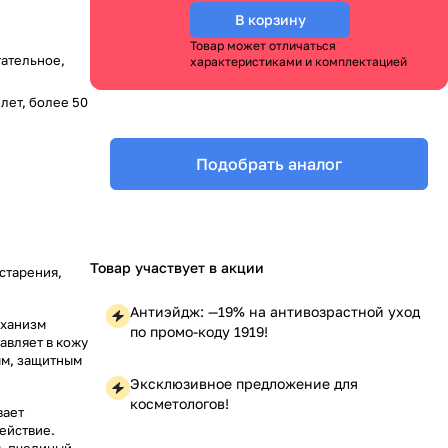
В корзину
Товар может отличаться
ательное,
характеристиками и комплектацией
5 лет, более 50
Подобрать аналог
Товар участвует в акции
старения,
Антиэйдж: —19% на антивозрастной уход
еханизм
по промо-коду 1919!
авляет в кожу
ым, защитным
Эксклюзивное предложение для
косметологов!
вает
ействие.