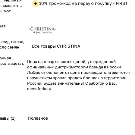
ы, пчелиный
10% промо-код на первую покупку - FIRST
озвращают
ышают
ная,
ксид титана,
Все товары CHRISTINA
асло семян
монная
Цена на товар является ценой, утвержденной
рола ацетат,
официальным дистрибьютором бренда в России.
Любые отклонения от цены производителя являются
нарушением правил продаж бренда на территории
России. Будьте внимательны! С заботой о Вас,
mesoforia.ru
зывы (1)
Полезное