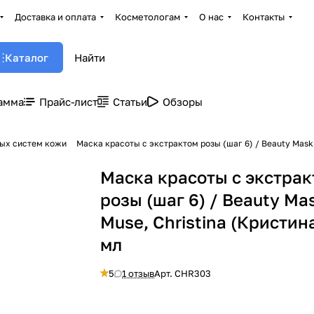
Доставка и оплата
Косметологам
О нас
Контакты
Каталог
амма
Прайс-лист
Статьи
Обзоры
ных систем кожи
Маска красоты с экстрактом розы (шаг 6) / Beauty Mask, 
Маска красоты с экстра
розы (шаг 6) / Beauty Ma
Muse, Christina (Кристина
мл
5
1 отзыв
Арт.
CHR303