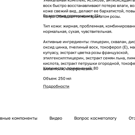
Уникальный комплекс ActiRose, антиоксидант
воск быстро восстанавливают потерю влаги, в
коже свежий вид, делают ее бархатистой, пов
Возрастные ограничения: 12+
тонус. Обладает тонким ароматом розы.
Тип кожи: жирная, проблемная, комбинирован
нормальная, сухая, чувствительная.
Активные ингредиенты: глицерин, сквалан, дио
оксид цинка, пчелиный воск, токоферол (Е), м
купуасу, экстракт цветка розы французской,
этилгексилглицерин, экстракт семян льна, ли
кислота, экстракт петрушки огородной, токофе
Количество применений: 80
аллантоин, хлорфенезин.
Объем: 250 мл
Подробности
ивные компоненты
Видео
Вопрос косметологу
От