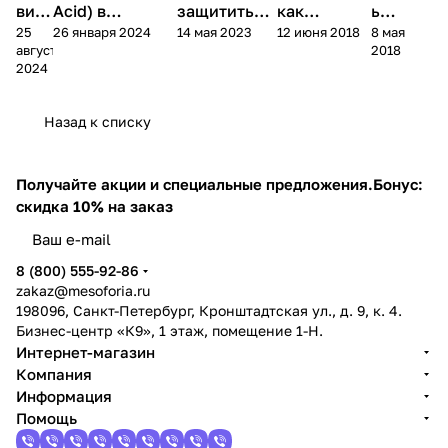
вил
Acid) в
защитить
как
ь
25
26 января 2024
14 мая 2023
12 июня 2018
8 мая
ьно
косметике: 4
кожу от UV-
правильно
солнце
августа
2018
заго
механизма,
излучения
подобрать
защитн
2024
рать
типы кожи и
во время
защиту от
ый
?
производство
отпуска
солнца
крем с
Назад к списку
SPF
Получайте акции и специальные предложения.
Бонус:
скидка 10% на заказ
8 (800) 555-92-86
zakaz@mesoforia.ru
198096, Санкт-Петербург, Кронштадтская ул., д. 9, к. 4.
Бизнес-центр «К9», 1 этаж, помещение 1-Н.
Интернет-магазин
Компания
Информация
Помощь