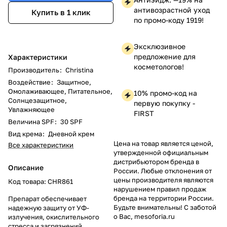
антивозрастной уход
Купить в 1 клик
по промо-коду 1919!
Эксклюзивное
предложение для
Характеристики
косметологов!
Производитель
:
Christina
Воздействие
:
Защитное,
Омолаживающее, Питательное,
10% промо-код на
Солнцезащитное,
первую покупку -
Увлажняющее
FIRST
Величина SPF
:
30 SPF
Вид крема
:
Дневной крем
Цена на товар является ценой,
Все характеристики
утвержденной официальным
дистрибьютором бренда в
Описание
России. Любые отклонения от
цены производителя являются
Код товара: CHR861
нарушением правил продаж
бренда на территории России.
Препарат обеспечивает
Будьте внимательны! С заботой
надежную защиту от УФ-
о Вас, mesoforia.ru
излучения, окислительного
стресса и загрязнений,