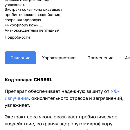
увлажняет.
Экстракт сока якона оказывает
пребиотическое воздействие,
сохраняя здоровую
микрофлору кожи.
Антиоксидантный пептидный
комплекс нейтрализует
Подробности
свободные радикалы,
предотвращая повреждение
клеток. Гиалуроновая кислота
удерживает влагу, возвращает
Описание
Характеристики
Применение
Ак
упругость и эластичность кожи,
а также укрепляет структуру
коллагена.
Код товара: CHR861
Препарат обеспечивает надежную защиту от
УФ-
излучения
, окислительного стресса и загрязнений,
увлажняет.
Экстракт сока якона оказывает пребиотическое
воздействие, сохраняя здоровую микрофлору