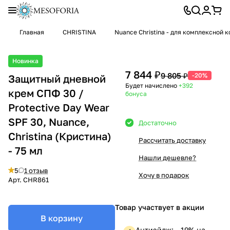
Главная
CHRISTINA
Nuance Christina - для комплексной
Новинка
7 844 ₽
9 805 ₽
-20%
Защитный дневной
Будет начислено
+392
крем СПФ 30 /
бонуса
Protective Day Wear
SPF 30, Nuance,
Достаточно
Christina (Кристина)
Рассчитать доставку
- 75 мл
Нашли дешевле?
5
1 отзыв
Хочу в подарок
Арт.
CHR861
Товар участвует в акции
В корзину
Антиэйдж: —19% на