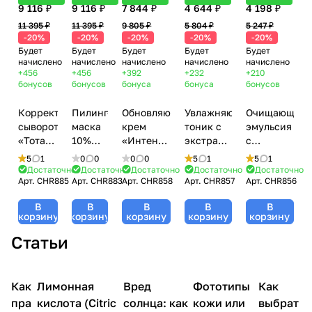
9 116 ₽
9 116 ₽
7 844 ₽
4 644 ₽
4 198 ₽
11 395 ₽
11 395 ₽
9 805 ₽
5 804 ₽
5 247 ₽
-20%
-20%
-20%
-20%
-20%
Будет
Будет
Будет
Будет
Будет
начислено
начислено
начислено
начислено
начислено
+456
+456
+392
+232
+210
бонусов
бонусов
бонуса
бонуса
бонусов
Корректирующая
Пилинг-
Обновляющий
Увлажняющий
Очищающая
сыворотка
маска
крем
тоник с
эмульсия
«Тоталь»
10%
«Интенсивное
экстрактом
с
/ Total
AHA+PHA
сияние»
винограда
экстрактом
5
1
0
0
0
0
5
1
5
1
Corrector
/ 10%
/ Shine
/ Grape
малины /
Достаточно
Достаточно
Достаточно
Достаточно
Достаточно
Арт.
CHR885
Арт.
CHR883
Арт.
CHR858
Арт.
CHR857
Арт.
CHR856
Serum,
AHA+PHA
Bright
Dew
Raspberry
Nuance,
Peel
Radiance
Hydrating
Cleansing
В
В
В
В
В
Christina
Mask,
Enhancer,
Tonic,
Emulsion,
корзину
корзину
корзину
корзину
корзину
(Кристина)
Nuance,
Nuance,
Nuance,
Nuance,
Статьи
- 30 мл
Christina
Christina
Christina
Christina
(Кристина)
(Кристина)
(Кристина)
(Кристина)
- 75 мл
- 50 мл
- 100 мл
- 300 мл
Уход
Уход
Как
Лимонная
Компоненты
Вред
Уход за
Фототипы
Уход за
Как
за
за
косметики
лицом
телом
телом
лицом
пра
кислота (Citric
солнца: как
кожи или
выбрат