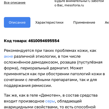
Будьте внимательны! С заботой
(пустулёзная форма),
Все описание
о Вас, mesoforia.ru
периоральный дерматит. Может
применяться как при
обострении патологий кожи в
сочетании с лечебными
Описание
Характеристики
Применение
Ак
препаратами, так и для
поддержания ремиссии.
Код товара: 4610094695554
Рекомендуется при таких проблемах кожи, как
акне
различной этиологии, в том числе
осложнённое демодекозом, розацеа (пустулёзная
форма), периоральный дерматит. Может
применяться как при обострении патологий кожи в
сочетании с лечебными препаратами, так и для
поддержания ремиссии.
Так же, как в геле «Демотен», в состав средства
входит производное
серы
, обладающей
акарицидными свойствами, то есть способной