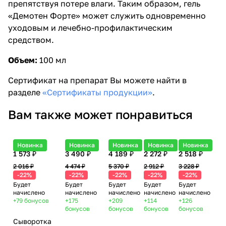
препятствуя потере влаги. Таким образом, гель
«Демотен Форте» может служить одновременно
уходовым и лечебно-профилактическим
средством.
Объем:
100 мл
Сертификат на препарат Вы можете найти в
разделе
«Сертификаты продукции»
.
Вам также может понравиться
Новинка
Новинка
Новинка
Новинка
Новинка
1 573 ₽
3 490 ₽
4 189 ₽
2 272 ₽
2 518 ₽
2 016 ₽
4 474 ₽
5 370 ₽
2 912 ₽
3 228 ₽
-22%
-22%
-22%
-22%
-22%
Будет
Будет
Будет
Будет
Будет
начислено
начислено
начислено
начислено
начислено
+79
бонусов
+175
+209
+114
+126
бонусов
бонусов
бонусов
бонусов
Сыворотка