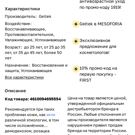
антивозрастной уход
по промо-коду 1919!
Характеристики
Производитель
:
Geltek
Geltek в MESOFORIA
Воздействие
:
Восстанавливающее,
Противовоспалительное,
Увлажняющее, Успокаивающее
Эксклюзивное
предложение для
Возраст
:
до 25 лет, от 25 до 35
косметологов!
лет, от 35 до 45 лет, более 50
лет
Назначение
:
Восстановление и
10% промо-код на
защита, Успокаивающее
первую покупку -
Все характеристики
FIRST
Описание
Цена на товар является ценой,
Код товара: 4610094695554
утвержденной официальным
дистрибьютором бренда в
Рекомендуется при таких
России. Любые отклонения от
проблемах кожи, как
акне
цены производителя являются
различной этиологии, в том
нарушением правил продаж
числе осложнённое
бренда на территории России.
демодекозом, розацеа