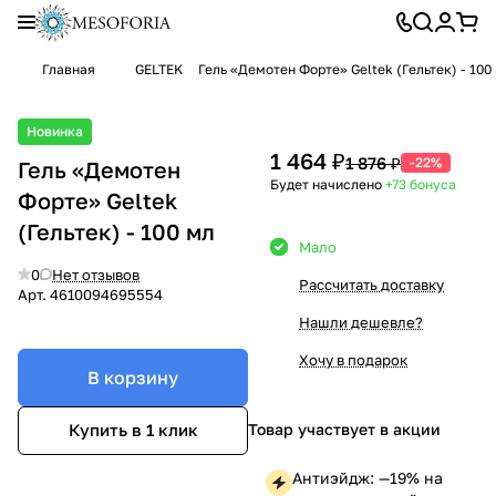
Главная
GELTEK
Гель «Демотен Форте» Geltek (Гельтек) - 100
Новинка
1 464 ₽
1 876 ₽
-22%
Гель «Демотен
Будет начислено
+73
бонуса
Форте» Geltek
(Гельтек) - 100 мл
Мало
0
Нет отзывов
Рассчитать доставку
Арт.
4610094695554
Нашли дешевле?
Хочу в подарок
В корзину
Товар участвует в акции
Купить в 1 клик
Антиэйдж: —19% на