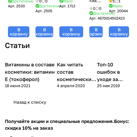
лица /
Radical
«Аква-
Достаточно
0
0
Мало
5
1
Moist
SPF - 30,
Арт.
2530
Достаточно
Арт.
1713
Мало
Day &
Moist
Удовольствие»
0
0
Арт.
2505
Арт.
20044
Cream,
Recovery,
Night
Complex
Geltek
Достаточно
SkinConCellular,
GiGi
Арт.
4670014502423
Cream,
Gel,
(Гельтек)
Klapp
(Джи
Hyaluronic,
Immun,
- 200
В
В
В
В
В
(Клапп)
Джи) - 50
Klapp
Klapp
мл
корзину
корзину
корзину
корзину
корзину
- 50 мл
мл
(Клапп) -
(Клапп) -
Статьи
50 мл
50 мл
Витамины в составе
Как читать
Топ-10
Уход за
Уход за лицом
Уход за лицом
лицом
косметики: витамин
состав
ошибок в
Е (токоферол)
косметических
уходе за
18 июня 2021
4 апреля 2020
25 мая 2019
средств?
кожей лица
Назад к списку
Получайте акции и специальные предложения.
Бонус:
скидка 10% на заказ