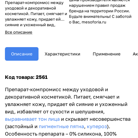
Препарат-компромисс между
нарушением правил продаж
уходовой и декоративной
бренда на территории России.
косметикой. Питает, смягчает и
Будьте внимательны! С заботой
увлажняет кожу, придает ей
о Вас, mesoforia.ru
сияние и ухоженный вид,
избавляет от сухости и
Все описание
шелушения,
выравнивает тон
лица
и скрывает
несовершенства (застойный и
пигментные пятна
,
купероз
).
Описание
Характеристики
Применение
Ак
Особенность препарата – 0%
силикона, 100% веганский
состав.
Код товара: 2561
Препарат-компромисс между уходовой и
декоративной косметикой. Питает, смягчает и
увлажняет кожу, придает ей сияние и ухоженный
вид, избавляет от сухости и шелушения,
выравнивает тон лица
и скрывает несовершенства
(застойный и
пигментные пятна
,
купероз
).
Особенность препарата – 0% силикона, 100%