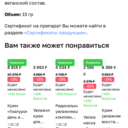
веганский состав.
Объем:
15 гр
Сертификат на препарат Вы можете найти в
разделе
«Сертификаты продукции»
.
Вам также может понравиться
Новинка
Новинка
Новинка
8 815 ₽
3 953 ₽
4 034 ₽
2 556
8 359 ₽
₽
10 370 ₽
4 650 ₽
4 745 ₽
9 833 ₽
-15%
-15%
-15%
-15%
3 276 ₽
Будет
Будет
Будет
Будет
-22%
начислено
начислено
начислено
начислено
Будет
+441
бонус
+198
+202
бонуса
+418
начислено
бонусов
бонусов
+128
Крем
Радикально-
бонусов
Увлажняющий
Крем
«Гиалуроник
увлажняющий
крем
увлажняющ
день и
комплекс
Увлажняющая
для
восстанавл
ночь» для
для лица /
маска
0
0
0
0
лица /
/ Daily