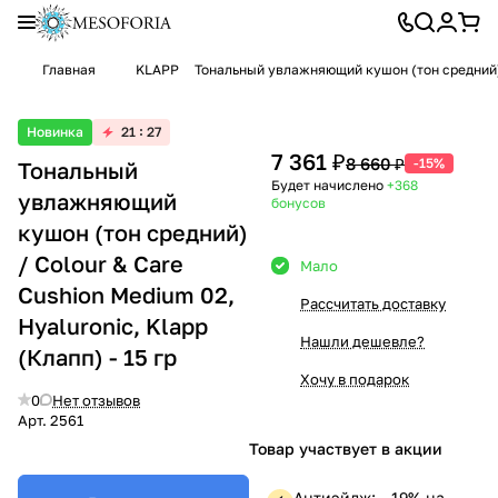
Главная
KLAPP
Тональный увлажняющий кушон (тон средний) / 
Новинка
21
27
7 361 ₽
8 660 ₽
-15%
Тональный
Будет начислено
+368
увлажняющий
бонусов
кушон (тон средний)
/ Colour & Care
Мало
Cushion Medium 02,
Рассчитать доставку
Hyaluronic, Klapp
Нашли дешевле?
(Клапп) - 15 гр
Хочу в подарок
0
Нет отзывов
Арт.
2561
Товар участвует в акции
Антиэйдж: —19% на