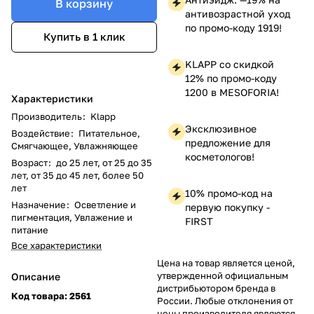
В корзину
антивозрастной уход
по промо-коду 1919!
Купить в 1 клик
KLAPP со скидкой
12% по промо-коду
1200 в MESOFORIA!
Характеристики
Производитель
:
Klapp
Эксклюзивное
Воздействие
:
Питательное,
предложение для
Смягчающее, Увлажняющее
косметологов!
Возраст
:
до 25 лет, от 25 до 35
лет, от 35 до 45 лет, более 50
лет
10% промо-код на
Назначение
:
Осветление и
первую покупку -
пигментация, Увлажение и
FIRST
питание
Все характеристики
Цена на товар является ценой,
утвержденной официальным
Описание
дистрибьютором бренда в
Код товара: 2561
России. Любые отклонения от
цены производителя являются