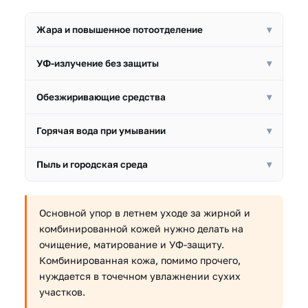
Жара и повышенное потоотделение
▾
Под влиянием солнечных лучей повышается
УФ-излучение без защиты
▾
потоотделение и активность сальных желёз, поры
раскрываются ещё больше.
Длительное пребывание на солнце без SPF
Обезжиривающие средства
▾
провоцирует воспалительный процесс, ранние
морщины и пигментацию.
Злоупотребление такими средствами приводит к
Горячая вода при умывании
▾
истончению липидной мантии — естественного
защитного барьера кожи.
Горячая вода повышает активность сальных желёз —
Пыль и городская среда
▾
умываться нужно только прохладной или тёплой
водой.
В раскрытых летом порах активнее скапливаются
пыль и грязь, образуются комедоны —
Основной упор в летнем уходе за жирной и
потенциальный очаг воспаления.
комбинированной кожей нужно делать на
очищение, матирование и УФ-защиту.
Комбинированная кожа, помимо прочего,
нуждается в точечном увлажнении сухих
участков.