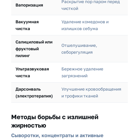
Раскрытие пор паром перед
Вапоризация
чисткой
Вакуумная
Удаление комедонов и
чистка
излишков себума
Салициловый или
Отшелушивание,
фруктовый
себорегуляция
пилинг
Ультразвуковая
Бережное удаление
чистка
загрязнений
Дарсонваль
Улучшение кровообращения
(электротерапия)
и трофики тканей
Методы борьбы с излишней
жирностью
Сыворотки, концентраты и активные