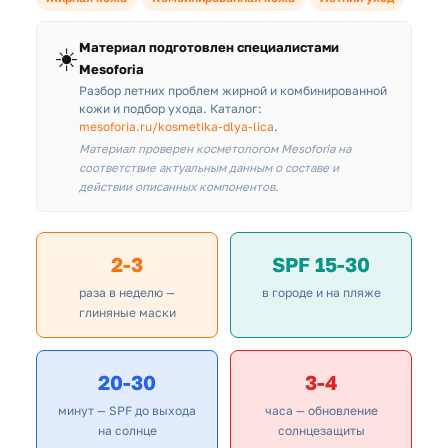
Материал подготовлен специалистами
☀️
Mesoforia
Разбор летних проблем жирной и комбинированной
кожи и подбор ухода. Каталог:
mesoforia.ru/kosmetika-dlya-lica
.
Материал проверен косметологом Mesoforia на
соответствие актуальным данным о составе и
действии описанных компонентов.
2-3
SPF 15-30
раза в неделю —
в городе и на пляже
глиняные маски
20-30
3-4
минут — SPF до выхода
часа — обновление
на солнце
солнцезащиты