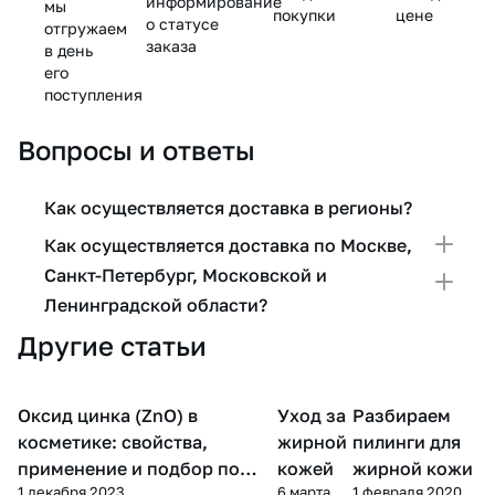
информирование
мы
покупки
цене
о статусе
отгружаем
заказа
в день
его
поступления
Вопросы и ответы
Как осуществляется доставка в регионы?
Как осуществляется доставка по Москве,
Санкт-Петербург, Московской и
Ленинградской области?
Другие статьи
Уход
Оксид цинка (ZnO) в
Уход за
Разбираем
Компоненты косметики
за
Пилинг
лицом
косметике: свойства,
жирной
пилинги для
применение и подбор по
кожей
жирной кожи
1 декабря 2023
6 марта
1 февраля 2020