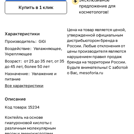
предложение для
Купить в 1 клик
косметологов!
Цена на товар является ценой,
Характеристики
утвержденной официальным
дистрибьютором бренда в
Производитель
:
GiGi
России. Любые отклонения от
Воздействие
:
Увлажняющее,
цены производителя являются
Укрепляющее
нарушением правил продаж
Возраст
:
от 25 до 35 лет, от 35
бренда на территории России.
до 45 лет, более 50 лет
Будьте внимательны! С заботой
о Вас, mesoforia.ru
Назначение
:
Увлажение и
питание
Все характеристики
Описание
Код товара: 15234
Коктейль на основе
гиалуроновой кислоты с
различным молекулярным
весом и аминокислотами.