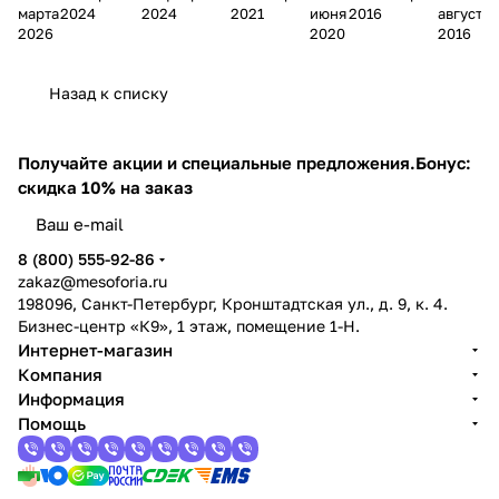
марта
2024
2024
2021
июня
2016
августа
уход
космети
нужны,
космето
за
такое,
мез
2026
2020
2016
за
ке:
виды и
логии: 7
лиц
виды,
оро
кож
свойств
примене
видов,
ом
механизм
ллер
Назад к списку
ей
а,
ние по
плюсы и
пос
и 5
а
лица
функции
типу
минусы
ле
способов
осен
и
кожи
50
введения
ью
Получайте акции и специальные предложения.
Бонус:
примене
скидка 10% на заказ
ние
8 (800) 555-92-86
zakaz@mesoforia.ru
198096, Санкт-Петербург, Кронштадтская ул., д. 9, к. 4.
Бизнес-центр «К9», 1 этаж, помещение 1-Н.
Интернет-магазин
Компания
Информация
Помощь