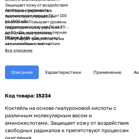
Защищает кожу от воздействия
Активные компоненты:
свободных радикалов и
высокомолекулярная ГК от 100
препятствуют процессам
до 1500 кДа,
окисления. Повышает уровень
среднемолекулярная ГК от 20
гидратации кожи, укрепляет
до 50 кДа, низкомолекулярная
коллагеновые волокна,
Объем: 5 мл
ГК 5 от до 25 кДа, маннитол,
стимулирует фибробласты на
деоксирибонуклеат натрия,
неоколлагенез, рост и
этиласкорбиновая кислота,
регуляцию дифференцировки
Все описание
глутаминовая кислота,
кератиноцитов. Оказывает
гидроксипролин, глицин,
антиоксидантное и
трипептид-1.
противовоспалительное
действие.
Описание
Характеристики
Применение
Ак
Код товара: 15234
Коктейль на основе гиалуроновой кислоты с
различным молекулярным весом и
аминокислотами. Защищает кожу от воздействия
свободных радикалов и препятствуют процессам
окисления.