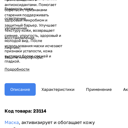
антиоксидантами. Помогает
Гладкость кожи,
бороться с признаками
старения поддерживать
осветление,
здоровый микробиом и
защитный барьер. Улучшает
увлажнение,
текстуру кожи, возвращает
сияние, упругость, здоровый и
восстановление,
молодой вид. После
использования маски исчезают
лифтинг,
признаки усталости, кожа
выглядит более свежей и
защита микрофлоры.
гладкой.
Подробности
Описание
Характеристики
Применение
Ак
Код товара: 23114
Маска
, активизирует и обогащает кожу