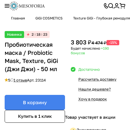
Главная
GiGi COSMETICS
Texture GiGi - Глубокая ремоду
Новинка
2
18
23
3 803 ₽
4 474 ₽
-15%
Пробиотическая
Будет начислено
+190
маска / Probiotic
бонусов
Mask, Texture, GiGi
(Джи Джи) - 50 мл
Достаточно
Рассчитать доставку
5
1 отзыв
Арт.
23114
Нашли дешевле?
Хочу в подарок
В корзину
Купить в 1 клик
Товар участвует в акции
Эксклюзивное