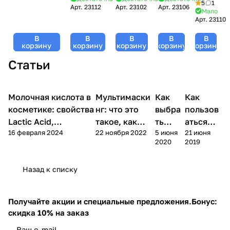
Make-Up 30
5
1
Арт.
23112
Арт.
23102
Арт.
23106
/ LBA
Cream,
Texture,
Texture,
SPF, Texture,
Мало
Toner,
Texture,
GiGi
Арт.
23110
GiGi
GiGi (Джи
Texture,
GiGi
(Джи
(Джи
Джи) - 50 мл
В
В
В
В
В
GiGi (Джи
(Джи
Джи) -
Джи)
корзину
корзину
корзину
корзину
корзину
Джи) -
Джи) -
30 мл
- 50
120 мл
50 мл
Статьи
мл
Уход
Уход
Молочная кислота в
Компоненты
Мультимаски
Уход за
Как
Как
за
за
косметики
лицом
лицом
лицом
косметике: свойства
нг: что это
выбра
пользов
Lactic Acid,
такое, как
ть
аться
16 февраля 2024
22 ноября 2022
5 июня
21 июня
концентрации и
делать и
маску
маской
2020
2019
применение
зачем нужен
для
для лица
лица
Назад к списку
Получайте акции и специальные предложения.
Бонус:
скидка 10% на заказ