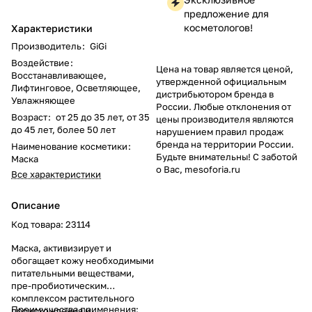
предложение для
косметологов!
Характеристики
Производитель
:
GiGi
Воздействие
:
Цена на товар является ценой,
Восстанавливающее,
утвержденной официальным
Лифтинговое, Осветляющее,
дистрибьютором бренда в
Увлажняющее
России. Любые отклонения от
Возраст
:
от 25 до 35 лет, от 35
цены производителя являются
до 45 лет, более 50 лет
нарушением правил продаж
бренда на территории России.
Наименование косметики
:
Будьте внимательны! С заботой
Маска
о Вас, mesoforia.ru
Все характеристики
Описание
Код товара: 23114
Маска, активизирует и
обогащает кожу необходимыми
питательными веществами,
пре-пробиотическим
комплексом растительного
Преимущества применения:
происхождения и