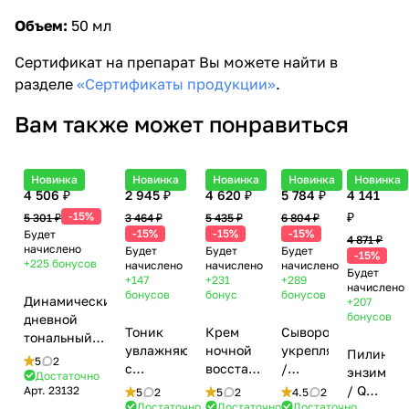
Объем:
50 мл
Сертификат на препарат Вы можете найти в
разделе
«Сертификаты продукции»
.
Вам также может понравиться
Новинка
Новинка
Новинка
Новинка
Новинка
4 506 ₽
2 945 ₽
4 620 ₽
5 784 ₽
4 141
-15%
₽
5 301 ₽
3 464 ₽
5 435 ₽
6 804 ₽
-15%
-15%
-15%
Будет
4 871 ₽
начислено
Будет
Будет
Будет
-15%
+225
бонусов
начислено
начислено
начислено
Будет
+147
+231
+289
начислено
бонусов
бонус
бонусов
Динамический
+207
бонусов
дневной
Тоник
Крем
Сыворотка
тональный
увлажняющий
ночной
укрепляющая
Пилинг
крем 30
5
2
с
восстанавливающий
/
энзимны
СПФ / DDM
Достаточно
лактобионовой
/ Relief
Resilience
/ QBS
Арт.
23132
Dynamic Day
5
2
5
2
4.5
2
кислотой
Night
Serum,
Достаточно
Достаточно
Достаточно
Peeling,