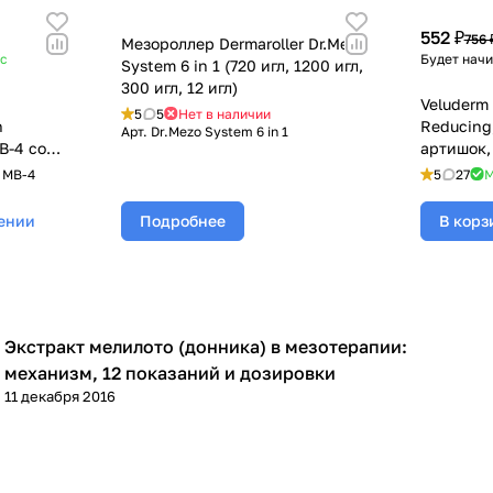
552 ₽
756 
Мезороллер Dermaroller Dr.Mezo
ус
Будет нач
System 6 in 1 (720 игл, 1200 игл,
300 игл, 12 игл)
Veluderm
5
5
Нет в наличии
n
Reducing
Арт.
Dr.Mezo System 6 in 1
B-4 со
артишок,
тором
укреплен
.
MB-4
5
27
М
лении
Подробнее
В корз
Экстракт мелилото (донника) в мезотерапии:
Микроигольчатая терапия (мезороллер)
механизм, 12 показаний и дозировки
11 декабря 2016