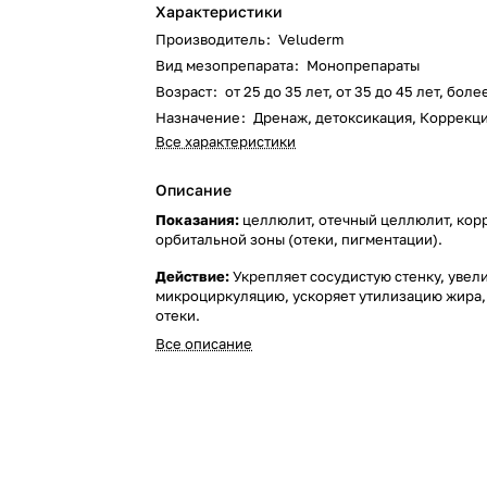
Характеристики
Производитель
:
Veluderm
Вид мезопрепарата
:
Монопрепараты
Возраст
:
от 25 до 35 лет, от 35 до 45 лет, боле
Назначение
:
Дренаж, детоксикация, Коррекц
Все характеристики
Описание
Показания:
целлюлит, отечный целлюлит, кор
орбитальной зоны (отеки, пигментации).
Действие:
Укрепляет сосудистую стенку, увел
микроциркуляцию, ускоряет утилизацию жира,
отеки.
Все описание