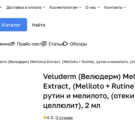
Доставка и оплата
Косметологам
О нас
Контакты
Каталог
амма
Прайс-лист
Статьи
Обзоры
erm (Велюдерм) Melilotus Extract, (Meliloto + Rutine), рутин и мелилото, (о
Veluderm (Велюдерм) Mel
Extract, (Meliloto + Rutine
рутин и мелилото, (отеки
целлюлит), 2 мл
4.3
3 отзыва