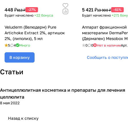
448 ₽
5 421 ₽
-27%
-61%
613 ₽
13 900 ₽
Будет начислено
+22
бонуса
Будет начислено
+271
бон
Veluderm (Велюдерм) Pure
Аппарат фракционной
Artichoke Extract 2%, артишок
мезотерапии DermaPe
2%, (липолиз), 5 мл
(Дермапен) Mesobox M
встроенным аккумуля
5
4
Много
0
0
Нет в наличии
Арт
В корзину
Сообщить о поступ
Статьи
Антицеллюлитная косметика и препараты для лечения
Уход за телом
целлюлита
8 мая 2022
Назад к списку