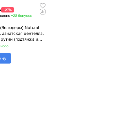
-27%
₽
ислено
+28
бонусов
 (Велюдерм) Natural
, азиатская центелла,
 рутин (подтяжка и
ие), 5 мл
ного
ину