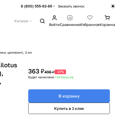
8 (800) 555-92-86
Заказать звонок
Каталог
Войти
Сравнение
Избранное
Корзина
теки, целлюлит), 2 мл
ilotus
363 ₽
),
496 ₽
-27%
Будет начислено
+18
бонусов
,
В корзину
Купить в 1 клик