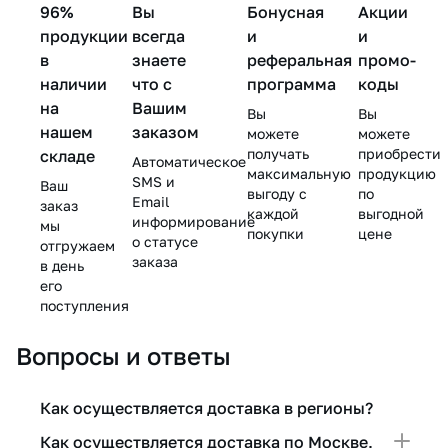
96%
Вы
Бонусная
Акции
мл
продукции
всегда
и
и
в
знаете
реферальная
промо-
наличии
что с
программа
коды
на
Вашим
Вы
Вы
нашем
заказом
можете
можете
получать
приобрести
складе
Автоматическое
максимальную
продукцию
SMS и
Ваш
выгоду с
по
Email
заказ
каждой
выгодной
информирование
мы
покупки
цене
о статусе
отгружаем
заказа
в день
его
поступления
Вопросы и ответы
Как осуществляется доставка в регионы?
Как осуществляется доставка по Москве,