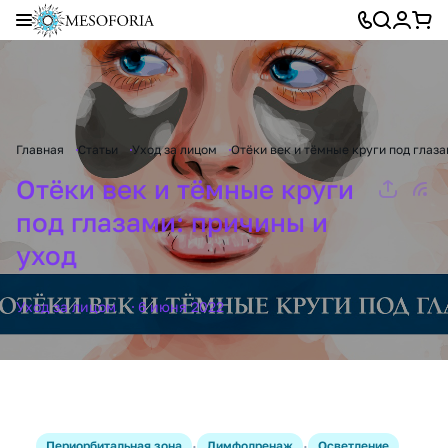
Главная
Статьи
Уход за лицом
Отёки век и тёмные круги под глаза
Отёки век и тёмные круги
под глазами: причины и
уход
Уход за лицом
6 июня 2022
·
·
Периорбитальная зона
Лимфодренаж
Осветление