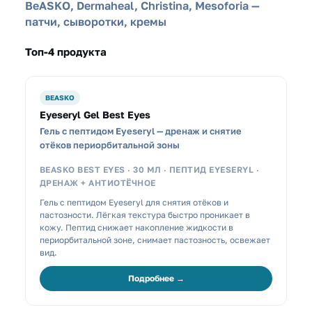
BeASKO, Dermaheal, Christina, Mesoforia —
патчи, сыворотки, кремы
Топ-4 продукта
BEASKO
Eyeseryl Gel Best Eyes
Гель с пептидом Eyeseryl — дренаж и снятие
отёков периорбитальной зоны
BEASKO BEST EYES · 30 МЛ · ПЕПТИД EYESERYL ·
ДРЕНАЖ + АНТИОТЁЧНОЕ
Гель с пептидом Eyeseryl для снятия отёков и
пастозности. Лёгкая текстура быстро проникает в
кожу. Пептид снижает накопление жидкости в
периорбитальной зоне, снимает пастозность, освежает
вид.
Подробнее →