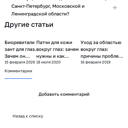
Санкт-Петербург, Московской и
Ленинградской области?
Другие статьи
Биоревитали
Патчи для кожи
Уход за областью
Мезотерапия
Уход за лицом
Уход за лицом
зант для глаз.
вокруг глаз: зачем
вокруг глаз:
Зачем он
нужны и как
причины проблем
15 февраля 2026
18 июля 2020
16 февраля 2019
нужен?
пользоваться
и решения
Комментарии
Добавить комментарий
Назад к списку