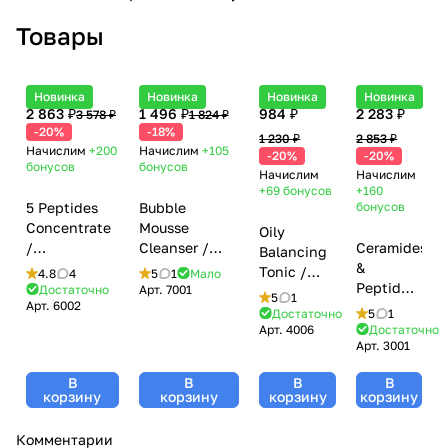
Товары
Новинка
Новинка
Новинка
Новинка
2 863 ₽
1 496 ₽
984 ₽
2 283 ₽
3 578 ₽
1 824 ₽
-20%
-18%
1 230 ₽
2 853 ₽
Начислим
+200
Начислим
+105
-20%
-20%
бонусов
бонусов
Начислим
Начислим
+69
бонусов
+160
5 Peptides
Bubble
бонусов
Concentrate
Mousse
Oily
/
Cleanser /
Ceramides
Balancing
Омолаживающий
Воздушный
&
Tonic /
4.8
4
5
1
Мало
концентрат
мусс для
Peptides
Достаточно
Арт.
7001
Тоник для
5
1
Арт.
6002
с 5 видами
умывания с
/
жирной и
Достаточно
5
1
пептидами,
Aloe Vera и Д-
Укрепляющи
Арт.
4006
Достаточно
проблемной
Арт.
3001
Mesoforia
пантенолом,
крем для
кожи,
(Мезофория)
Mesoforia
век,
Mesoforia
В
В
В
В
- 30 мл
(Мезофория) -
Mesoforia
(Мезофория)
корзину
корзину
корзину
корзину
150 мл
(Мезофория)
- 200 мл
- 30 мл
Комментарии