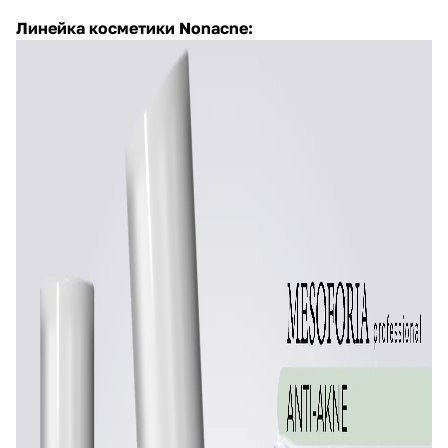
Линейка косметики
Nonacne
: