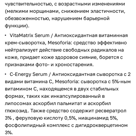
чувствительностью, с возрастными изменениями
(мелкими морщинами, снижением эластичности,
обезвоженностью, нарушением барьерной
функции).
VitaMatrix Serum / Антиоксидантная витаминная
крем-сыворотка, Mesofori
a: средство эффективно
нейтрализует действие свободных радикалов на
коже, придает коже здоровое сияние, борется с
признаками фото- и хроностарения.
С-Energy Serum / Антиоксидантная сыворотка с 2
видами витамина С, Mesoforia
: сыворотка с 5%-ным
витамином С, находящемся в двух стабильных
формах, таких как инкапсулированный в
липосомах аскорбил пальмитат и аскорбил
глюкозид. Также средство содержит ресвератрол
3% , феруловую кислоту 0,5%, ниацинамид 5%,
фосфолипидный комплекс с дигидрокверцетином
3%.