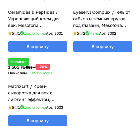
Ceramides & Peptides /
Eyeseryl Complex / Гель от
Укрепляющий крем для
отёков и тёмных кругов
век, Mesoforia
под глазами, Mesoforia
(Мезофория) - 30 мл
(Мезофория) - 30 мл
5
1
Достаточно
Арт.
3001
5
2
Мало
Арт.
3002
В корзину
В корзину
Новинка
1 563 ₽
-20%
1 953 ₽
Начислим
+109
бонусов
MatrixLift / Крем-
сыворотка для век с
лифтинг эффектом,
Mesoforia (Мезофория) - 30
5
1
Достаточно
Арт.
3003
мл
В корзину