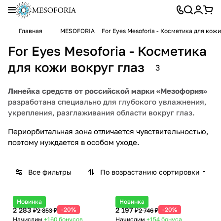
Главная
MESOFORIA
For Eyes Mesoforia - Косметика для кожи
For Eyes Mesoforia - Косметика
для кожи вокруг глаз
3
Линейка средств от российской марки «Мезофория»
разработана специально для глубокого увлажнения,
укрепления, разглаживания области вокруг глаз.
Периорбитальная зона отличается чувствительностью,
поэтому нуждается в особом уходе.
Все фильтры
По возрастанию сортировки
Новинка
Новинка
2 283 ₽
-20%
2 197 ₽
-20%
2 853 ₽
2 746 ₽
Начислим
+160
бонусов
Начислим
+154
бонуса