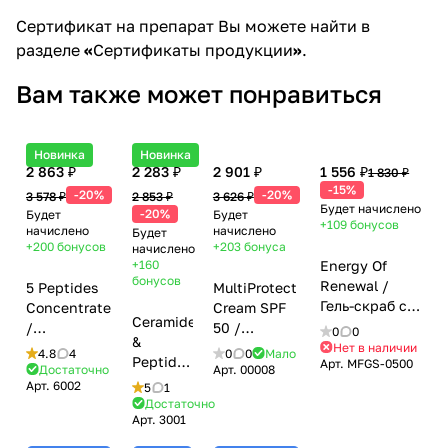
Сертификат на препарат Вы можете найти в
разделе
«
Сертификаты продукции
»
.
Вам также может понравиться
Новинка
Новинка
2 863 ₽
2 283 ₽
2 901 ₽
1 556 ₽
1 830 ₽
-15%
-20%
-20%
3 578 ₽
2 853 ₽
3 626 ₽
Будет начислено
-20%
Будет
Будет
+109
бонусов
начислено
начислено
Будет
+200
бонусов
+203
бонуса
начислено
+160
Energy Of
бонусов
Renewal /
5 Peptides
MultiProtect
Гель-скраб с
Concentrate
Cream SPF
Ceramides
экстрактом
/
50 /
0
0
&
фукуса, L-
Омолаживающий
Солнцезащитный
Нет в наличии
4.8
4
0
0
Мало
Peptides
Арт.
MFGS-0500
карнитином,
концентрат
крем
Достаточно
Арт.
00008
/
кофеином и
Арт.
6002
с 5 видами
Мультипротектор
5
1
Укрепляющий
Достаточно
мочевиной,
пептидами,
СПФ 50,
Арт.
3001
крем
Mesoforia
Mesoforia
Mesoforia
для век,
(Мезофория) -
(Мезофория)
(Мезофория)