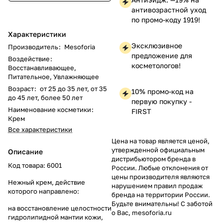
антивозрастной уход
по промо-коду 1919!
Характеристики
Эксклюзивное
Производитель
:
Mesoforia
предложение для
Воздействие
:
косметологов!
Восстанавливающее,
Питательное, Увлажняющее
Возраст
:
от 25 до 35 лет, от 35
10% промо-код на
до 45 лет, более 50 лет
первую покупку -
Наименование косметики
:
FIRST
Крем
Все характеристики
Цена на товар является ценой,
утвержденной официальным
Описание
дистрибьютором бренда в
Код товара: 6001
России. Любые отклонения от
цены производителя являются
Нежный крем, действие
нарушением правил продаж
которого направлено:
бренда на территории России.
Будьте внимательны! С заботой
на восстановление целостности
о Вас, mesoforia.ru
гидролипидной мантии кожи,