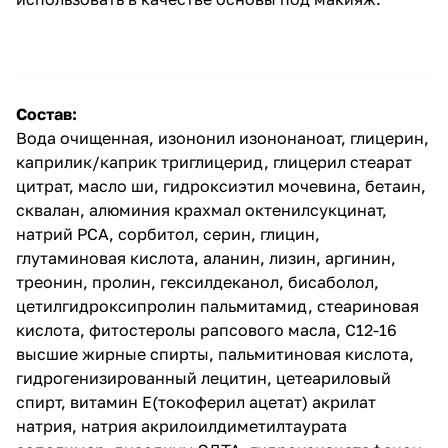
Состав:
Вода очищенная, изононил изононаноат, глицерин,
каприлик/каприк триглицерид, глицерил стеарат
цитрат,
масло ши
,
гидроксиэтил мочевина
, бетаин,
сквалан, алюминия крахмал октенилсукцинат,
натрий PCA, сорбитол, серин, глицин,
глутаминовая кислота
,
аланин
, лизин, аргинин,
треонин, пролин, гексилдеканол,
бисаболол
,
цетилгидроксипролин пальмитамид, стеариновая
кислота, фитостеролы рапсового масла, С12-16
высшие жирные спирты, пальмитиновая кислота,
гидрогенизированный лецитин, цетеариловый
спирт, витамин Е(токоферил ацетат) акрилат
натрия, натрия акрилоилдиметилтаурата