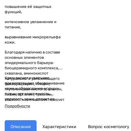
повышение её защитных
функций,
интенсивное увлажнение и
питание,
выравнивание микрорельефа
кожи.
Благодаря наличию в составе
основных элементов
эпидермального барьера-
биоцерамидного комплекса,
сквалана, аминокислот
Крем питает и смягчает,
натурального увлажняющего
предотвращает обезвоживание
фактора (серин, глицин,
кожи и образование морщин,
глутаминовая кислота, аланин,
повышает эластичность,
лизин, аргинин, треонин,
упругость кожи, делает ее
пролин), крем реструктурирует
шелковистой и ухоженной.
роговой слой эпидермиса,
Подробности
создает оптимальные условия
для микробиома,
оздоравливает кожу.
Описание
Характеристики
Вопрос косметологу