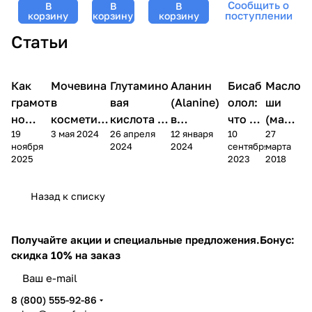
Сообщить о
В
В
В
Mesoforia
500 мл
- 30 мл
- 100 мл
поступлении
корзину
корзину
корзину
(Мезофория)
Статьи
- 30 мл
Уход
Уход
Как
Мочевина
Компоненты
Глутамино
Компоненты
Аланин
Компоненты
Бисаб
Неинвазивная
Масло
за
за
косметики
косметики
косметики
карбокситерапи
лицом
телом
грамот
в
вая
(Alanine)
олол:
ши
но
косметике
кислота в
в
что за
(масл
19
3 мая 2024
26 апреля
12 января
10
27
ввести
: свойства
косметике
косметик
компо
о
ноября
2024
2024
сентября
марта
ретино
карбамид
:
е:
нент в
карит
2025
2023
2018
л в
а и как
свойства,
свойства,
косме
е) в
уход
выбрать
функции и
применен
тике?
косме
Назад к списку
за
средство
применен
ие и
толог
кожей
ие
показани
ии
я
Получайте акции и специальные предложения.
Бонус:
скидка 10% на заказ
8 (800) 555-92-86