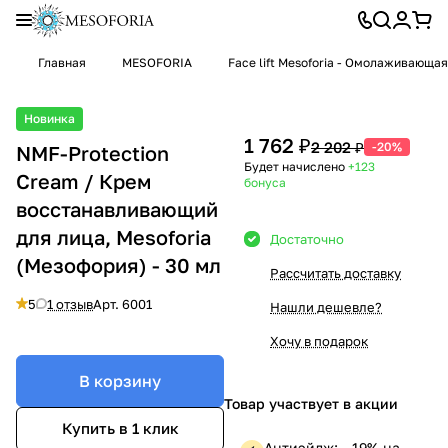
Главная
MESOFORIA
Face lift Mesoforia - Омолаживающа
Новинка
1 762 ₽
2 202 ₽
-20%
NMF-Protection
Будет начислено
+123
Cream / Крем
бонуса
восстанавливающий
для лица, Mesoforia
Достаточно
(Мезофория) - 30 мл
Рассчитать доставку
5
1 отзыв
Арт.
6001
Нашли дешевле?
Хочу в подарок
В корзину
Товар участвует в акции
Купить в 1 клик
Антиэйдж: —19% на