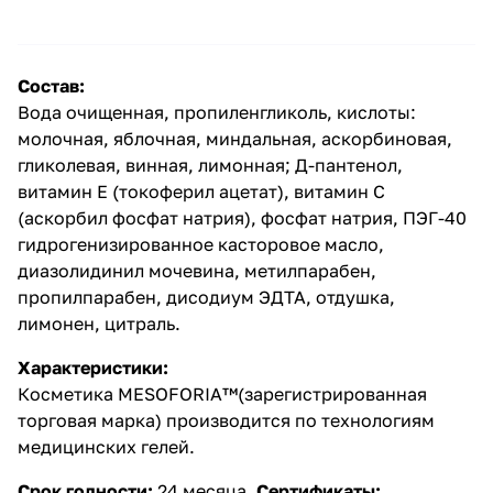
Состав:
Вода очищенная, пропиленгликоль, кислоты:
молочная
,
яблочная
, миндальная,
аскорбиновая
,
гликолевая
, винная,
лимонная
;
Д-пантенол
,
витамин Е (токоферил ацетат)
,
витамин С
(аскорбил фосфат натрия)
, фосфат натрия, ПЭГ-40
гидрогенизированное касторовое масло,
диазолидинил мочевина
, метилпарабен,
пропилпарабен, дисодиум ЭДТА, отдушка,
лимонен, цитраль.
Характеристики:
Косметика MESOFORIA™(зарегистрированная
торговая марка) производится по технологиям
медицинских гелей.
Срок годности:
24 месяца.
Сертификаты: