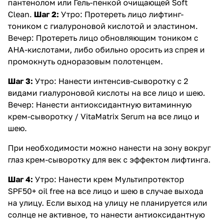
пантенолом
или
Гель-пенкой очищающей Soft
Clean
.
Шаг 2:
Утро: Протереть лицо
лифтинг-
тоником с гиалуроновой кислотой и эластином
.
Вечер: Протереть лицо обновляющим тоником с
АНА-кислотами, либо обильно оросить из спрея и
промокнуть одноразовым полотенцем.
Шаг 3:
Утро: Нанести
интенсив-сыворотку с 2
видами гиалуроновой кислоты
на все лицо и шею.
Вечер: Нанести
антиоксидантную витаминную
крем-сыворотку / VitaMatrix Serum
на все лицо и
шею.
При необходимости можно нанести на зону вокруг
глаз
крем-сыворотку для век с эффектом лифтинга
.
Шаг 4:
Утро: Нанести крем Мультипротектор
SPF50+ oil free на все лицо и шею в случае выхода
на улицу. Если выход на улицу не планируется или
солнце не активное, то нанести
антиоксидантную