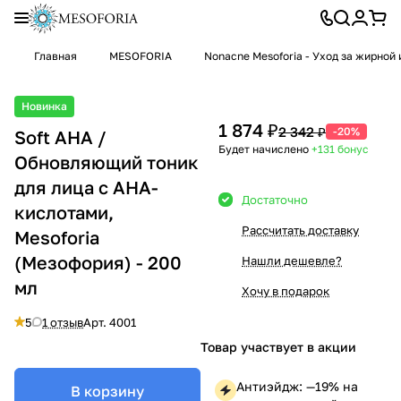
Главная
MESOFORIA
Nonacne Mesoforia - Уход за жирной
Новинка
1 874 ₽
2 342 ₽
-20%
Soft AHA /
Будет начислено
+131
бонус
Обновляющий тоник
для лица с AHA-
Достаточно
кислотами,
Рассчитать доставку
Mesoforia
(Мезофория) - 200
Нашли дешевле?
мл
Хочу в подарок
5
1 отзыв
Арт.
4001
Товар участвует в акции
Антиэйдж: —19% на
В корзину