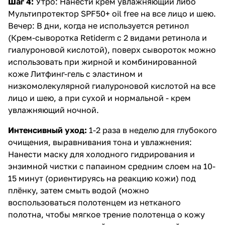
Шаг 4:
Утро: Нанести
крем увлажняющий
либо
Мультипротектор SPF50+ oil fre
e на все лицо и шею.
Вечер: В дни, когда не используется ретинол
(
Крем-сыворотка Retiderm c 2 видами ретинола и
гиалуроновой кислотой
), поверх сывороток можно
использовать при жирной и комбинированной
коже
Литфинг-гель с эластином и
низкомолекулярной гиалуроновой кислотой
на все
лицо и шею, а при сухой и нормальной -
крем
увлажняющий ночной
.
Интенсивный уход:
1-2 раза в неделю для глубокого
очищения, выравнивания тона и увлажнения:
Нанести
маску для холодного гидрирования и
энзимной чистки с папаином
средним слоем на 10-
15 минут (ориентируясь на реакцию кожи) под
плёнку, затем смыть водой (можно
воспользоваться полотенцем из нетканого
полотна, чтобы мягкое трение полотенца о кожу