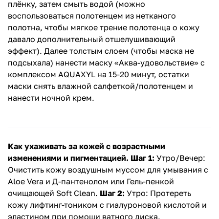
плёнку, затем смыть водой (можно
воспользоваться полотенцем из нетканого
полотна, чтобы мягкое трение полотенца о кожу
давало дополнительный отшелушивающий
эффект). Далее толстым слоем (чтобы маска не
подсыхала) нанести
маску «Аква-удовольствие» с
комплексом AQUAXYL
на 15-20 минут, остатки
маски снять влажной салфеткой/полотенцем и
нанести ночной крем.
Как ухаживать за кожей с возрастными
изменениями и пигментацией.
Шаг 1:
Утро/Вечер:
Очистить кожу
воздушным муссом для умывания с
Aloe Vera и Д-пантенолом
или
Гель-пенкой
очищающей Soft Clean
.
Шаг 2:
Утро: Протереть
кожу
лифтинг-тоником с гиалуроновой кислотой и
эластином
при помощи ватного диска.