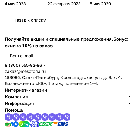
4 мая 2023
22 февраля 2023
8 мая 2020
действие, виды и
принципы и
борьбы с
как выбрать
косметика
гиперпигментац
ией
Назад к списку
Получайте акции и специальные предложения.
Бонус:
скидка 10% на заказ
8 (800) 555-92-86
zakaz@mesoforia.ru
198096, Санкт-Петербург, Кронштадтская ул., д. 9, к. 4.
Бизнес-центр «К9», 1 этаж, помещение 1-Н.
Интернет-магазин
Компания
Информация
Помощь