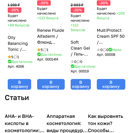
-20%
-20%
1 230 ₽
2 003 ₽
Будет
Будет
-20%
-20%
начислено
начислено
+203
Будет
Будет
+133
бонуса
бонуса
начислено
начислено
+69
бонусов
+112
Renew Fluide
бонусов
MultiProtect
Alfaderm /
Cream SPF 50
Oily
Флюид
Soft
/
Balancing
Альфадерм с
Clean Gel
Солнцезащитны
Tonic /
5
1
0
0
Мало
миндальной
/ Гель-
крем
Достаточно
Арт.
00008
Тоник для
5
1
Арт.
00014M
кислотой и
пенка
Мультипротектор
жирной и
Достаточно
0
0
DMAE,
очищающая
СПФ 50,
Арт.
4006
Достаточно
проблемной
Арт.
00019
Mesoforia
Soft
Mesoforia
кожи,
(Мезофория)
Clean,
(Мезофория)
Mesoforia
В
В
В
В
- 30 мл
Mesoforia
- 100 мл
(Мезофория)
корзину
корзину
корзину
корзину
(Мезофория)
- 200 мл
Статьи
- 200 мл
AHA- и BHA-
Аппаратная
Аппаратная
Как выровнять
Уход за лицом
Уход за лицом
косметология
кислоты в
косметология:
тон кожи?
косметологии:
виды процедур,
Способы