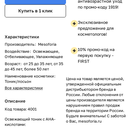
антивозрастной уход
по промо-коду 1919!
Купить в 1 клик
Эксклюзивное
предложение для
косметологов!
Характеристики
Производитель
:
Mesoforia
10% промо-код на
Воздействие
:
Освежающее,
первую покупку -
Отбеливающее, Увлажняющее
FIRST
Возраст
:
от 25 до 35 лет, от 35
до 45 лет, более 50 лет
Наименование косметики
:
Цена на товар является ценой,
Тоник/лосьон
утвержденной официальным
Все характеристики
дистрибьютором бренда в
России. Любые отклонения от
цены производителя являются
Описание
нарушением правил продаж
Код товара: 4001
бренда на территории России.
Будьте внимательны! С заботой
Освежающий тоник с АНА-
о Вас, mesoforia.ru
кислотами: