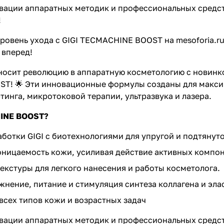
ации аппаратных методик и профессиональных средств
!
ровень ухода с GIGI
TECMACHINE BOOST
на mesoforia.r
 вперед!
носит революцию в аппаратную косметологию с новинкой
OST
! 🌟 Эти инновационные формулы созданы для макс
тинга, микротоковой терапии, ультразвука и лазера.
INE BOOST?
ботки GIGI с биотехнологиями для упругой и подтянут
ницаемость кожи, усиливая действие активных компон
кстуры для легкого нанесения и работы косметолога.
жнение, питание и стимуляция синтеза коллагена и эла
всех типов кожи и возрастных задач
ации аппаратных методик и профессиональных средств