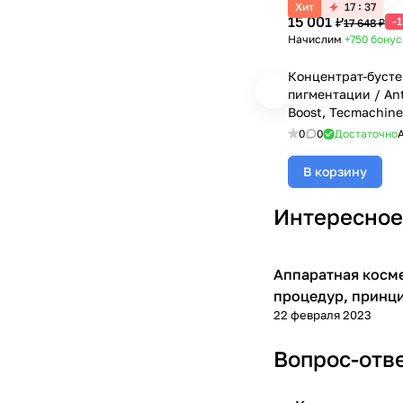
Хит
17
37
15 001 ₽
-
17 648 ₽
Начислим
+750
бонус
Концентрат-бусте
пигментации / An
Boost, Tecmachine 
(Джи Джи) - 200 м
0
0
Достаточно
В корзину
Интересное
Аппаратная косме
Аппаратная космет
процедур, принц
22 февраля 2023
Вопрос-отв