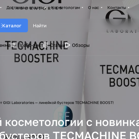
Доставка и оплата
Косметологам
О нас
Контакты
Каталог
амма
Прайс-лист
Статьи
Обзоры
т GIGI Laboratories — линейкой бустеров TECMACHINE BOOST!
 косметологии с новинка
й бустеров TECMACHINE 