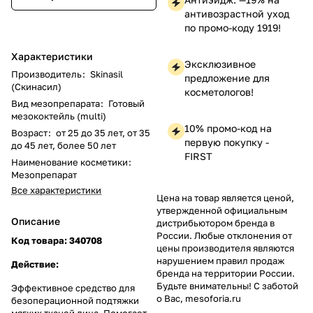
антивозрастной уход
по промо-коду 1919!
Характеристики
Эксклюзивное
Производитель
:
Skinasil
предложение для
(Скинасил)
косметологов!
Вид мезопрепарата
:
Готовый
мезококтейль (multi)
10% промо-код на
Возраст
:
от 25 до 35 лет, от 35
первую покупку -
до 45 лет, более 50 лет
FIRST
Наименование косметики
:
Мезопрепарат
Все характеристики
Цена на товар является ценой,
утвержденной официальным
Описание
дистрибьютором бренда в
России. Любые отклонения от
Код товара:
340708
цены производителя являются
нарушением правил продаж
Действие:
бренда на территории России.
Будьте внимательны! С заботой
Эффективное средство для
о Вас, mesoforia.ru
безоперационной подтяжки
мягких тканей лица. Помогает