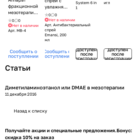
спрей с
System 6 in
игл
игл, 300
и
фракционной
увлажняющим
1
игл, 12
позолоченным
мезотерапии
действием
0
0
игл)
напылением,
DermaPen
для рук
Нет в наличии
0
0
1200 игл
(Дермапен)
Арт.
Антибактериальный
Emansi
Нет в наличии
спрей
Арт.
MB-4
Mesobox MB-
(Эманси),
Emansi, 200
4 со
200 мл
мл
встроенным
Доступен
Доступен
аккумулятором
Сообщить о
Сообщить о
после
после
поступлении
поступлении
регистрации
регистрации
Статьи
Диметиламиноэтанол или DMAE в мезотерапии
Микроигольчатая терапия (мезороллер)
11 декабря 2016
Назад к списку
Получайте акции и специальные предложения.
Бонус:
скидка 10% на заказ