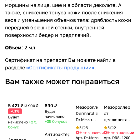
морщины на лице, шее и в области декольте. А
также, снижение тонуса кожи после снижения
веса и уменьшения объемов тела: дряблость кожи
передней брюшной стенки, внутренней
поверхности бедер и предплечий.
Объем
: 2 мл
Сертификат на препарат Вы можете найти в
разделе
«
Сертификаты продукции
»
.
Вам также может понравиться
5 421 ₽
690 ₽
13 900 ₽
Мезороллер
Мезороллер
-61%
Будет
Dermaroller
от
начислено
Будет
Dr.Mezo
целлюлита
+35
бонусов
начислено
+271
System 6
DRS со
бонус
5
5
5
2
in 1 (720
стальными
Нет в наличии
Нет в наличии
Антибактериальный
Арт.
Dr.Mezo
Арт.
DRS, 1200
игл, 1200
микроиглами
Аппарат