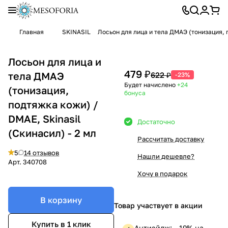
Главная
SKINASIL
Лосьон для лица и тела ДМАЭ (тонизация, п
Лосьон для лица и
479 ₽
тела ДМАЭ
622 ₽
-23%
Будет начислено
+24
(тонизация,
бонуса
подтяжка кожи) /
DMAE, Skinasil
Достаточно
(Скинасил) - 2 мл
Рассчитать доставку
5
14 отзывов
Нашли дешевле?
Арт.
340708
Хочу в подарок
В корзину
Товар участвует в акции
Купить в 1 клик
Антиэйдж: —19% на