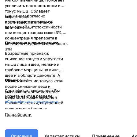
увеличить плотность кожи и
тонус мышц. Обладает
Внимание! Согласно
выраженной
литературным данным о
противовоспалительной
возможной цитотоксичности
активностью.
при концентрациях выше 3%,
концентрация препарата в
Показания к применению:
коктейле не должна превышать
3%!
Возрастные признаки:
снижение тонуса и упругости
мышц лица и шеи, мелкие и
глубокие морщины на лице,
шее и в области декольте. А
Объем
: 2 мл
также, снижение тонуса кожи
после снижения веса и
Сертификат на препарат Вы
уменьшения объемов тела:
можете найти в разделе
дряблость кожи передней
«
Сертификаты продукции
»
.
брюшной стенки, внутренней
поверхности бедер и
предплечий.
Подробности
Описание
Характеристики
Применение
Ак