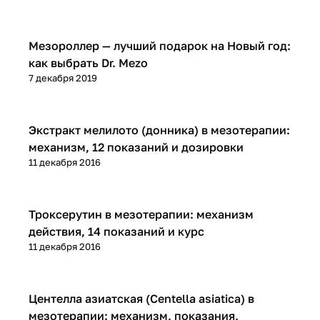
Микроигольчатая терапия (мезороллер)
Мезороллер — лучший подарок на Новый год:
как выбрать Dr. Mezo
7 декабря 2019
Микроигольчатая терапия (мезороллер)
Экстракт мелилото (донника) в мезотерапии:
механизм, 12 показаний и дозировки
11 декабря 2016
Микроигольчатая терапия (мезороллер)
Троксерутин в мезотерапии: механизм
действия, 14 показаний и курс
11 декабря 2016
Микроигольчатая терапия (мезороллер)
Центелла азиатская (Centella asiatica) в
мезотерапии: механизм, показания,