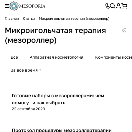
Главная
Статьи
Микроигольчатая терапия (мезороллер)
Микроигольчатая терапия
(мезороллер)
Все
Аппаратная косметология
Компоненты косм
За все время
Микроигольчатая терапия (мезороллер)
Готовые наборы с мезороллерами: чем
помогут и как выбрать
22 сентября 2023
Микроигольчатая терапия (мезороллер)
Протокол процедуры мезороллертерапии