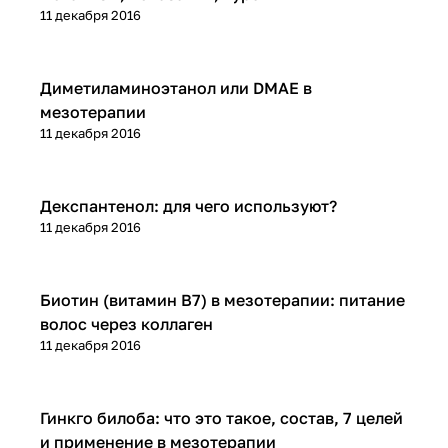
11 декабря 2016
Микроигольчатая терапия (мезороллер)
Диметиламиноэтанол или DMAE в
мезотерапии
11 декабря 2016
Микроигольчатая терапия (мезороллер)
Декспантенол: для чего используют?
11 декабря 2016
Микроигольчатая терапия (мезороллер)
Биотин (витамин В7) в мезотерапии: питание
волос через коллаген
11 декабря 2016
Микроигольчатая терапия (мезороллер)
Гинкго билоба: что это такое, состав, 7 целей
и применение в мезотерапии