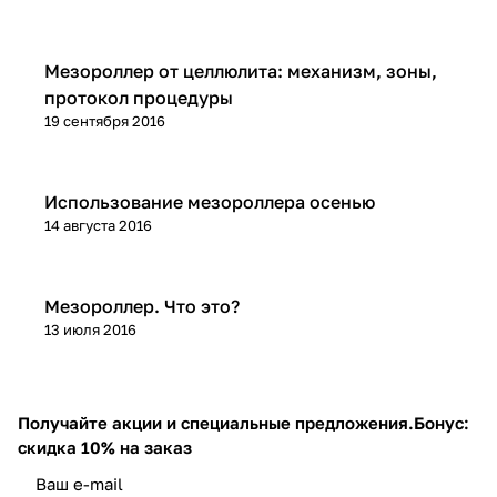
Микроигольчатая терапия (мезороллер)
Мезороллер от целлюлита: механизм, зоны,
протокол процедуры
19 сентября 2016
Микроигольчатая терапия (мезороллер)
Использование мезороллера осенью
14 августа 2016
Микроигольчатая терапия (мезороллер)
Мезороллер. Что это?
13 июля 2016
Получайте акции и специальные предложения.
Бонус:
скидка 10% на заказ