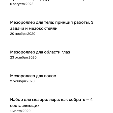
6 августа 2023
Микроигольчатая терапия (мезороллер)
Мезороллер для тела: принцип работы, 3
задачи и мезококтейли
20 ноября 2020
Микроигольчатая терапия (мезороллер)
Мезороллер для области глаз
23 октября 2020
Микроигольчатая терапия (мезороллер)
Мезороллер для волос
2 октября 2020
Микроигольчатая терапия (мезороллер)
Набор для мезороллера: как собрать — 4
составляющих
1 марта 2020