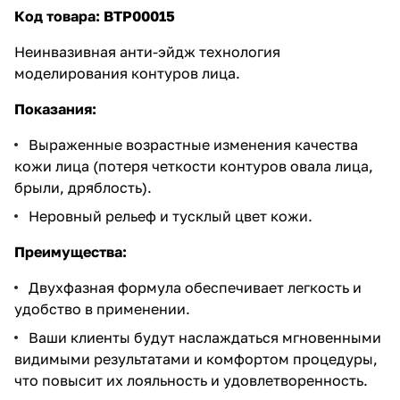
проблем, таких как
старение
Код товара: BTP00015
кожи
,
гиперпигментация
и
неровная текстура кожи.
Неинвазивная анти-эйдж технология
Легко интегрируется в любую
моделирования контуров лица.
профессиональную
косметологическую практику,
предлагая вашим клиентам
Показания:
передовые и эффективные
процедуры по уходу за кожей.
Выраженные возрастные изменения качества
кожи лица (потеря четкости контуров овала лица,
брыли, дряблость).
Неровный рельеф и тусклый цвет кожи.
Преимущества:
Двухфазная формула обеспечивает легкость и
удобство в применении.
Ваши клиенты будут наслаждаться мгновенными
видимыми результатами и комфортом процедуры,
что повысит их лояльность и удовлетворенность.