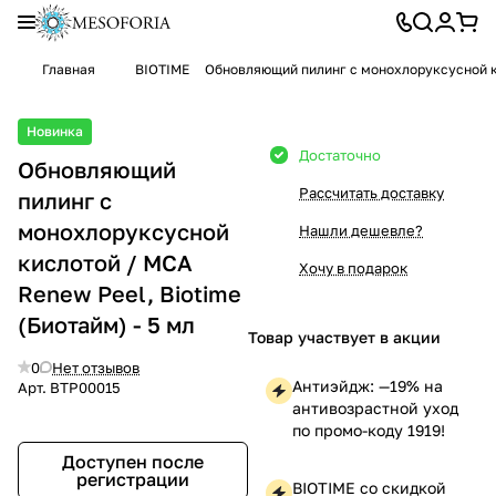
Главная
BIOTIME
Обновляющий пилинг с монохлоруксусной ки
Новинка
Достаточно
Обновляющий
Рассчитать доставку
пилинг с
монохлоруксусной
Нашли дешевле?
кислотой / MCA
Хочу в подарок
Renew Peel, Biotime
(Биотайм) - 5 мл
Товар участвует в акции
0
Нет отзывов
Антиэйдж: —19% на
Арт.
BTP00015
антивозрастной уход
по промо-коду 1919!
Доступен после
регистрации
BIOTIME со скидкой