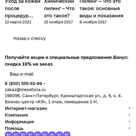
Уход за кожей
Химический
Пилинг — что это
Пилинг
Пилинг
Пилинг
после
пилинг – Что
такое: основные
процедур
это такое?
виды и показания
13 марта 2021
15 ноября 2017
8 ноября 2017
пилинга
Назад к списку
Получайте акции и специальные предложения.
Бонус:
скидка 10% на заказ
8 (800) 555-92-86
zakaz@mesoforia.ru
198096, Санкт-Петербург, Кронштадтская ул., д. 9, к. 4.
Бизнес-центр «К9», 1 этаж, помещение 1-Н.
Интернет-магазин
Компания
Информация
Помощь