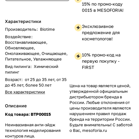
15% по промо-коду
0015 в MESOFORIA!
Характеристики
Эксклюзивное
Производитель
:
Biotime
предложение для
Воздействие
:
косметологов!
Восстанавливающее,
Обновляющее,
Омолаживающее, Очищающее,
10% промо-код на
Питательное, Увлажняющее
первую покупку -
Вид пилинга
:
Химический
FIRST
пилинг
Возраст
:
от 25 до 35 лет, от 35
до 45 лет, более 50 лет
Цена на товар является ценой,
утвержденной официальным
Все характеристики
дистрибьютором бренда в
России. Любые отклонения от
Описание
цены производителя являются
нарушением правил продаж
Код товара: BTP00015
бренда на территории России.
Неинвазивная анти-эйдж
Будьте внимательны! С заботой
технология моделирования
о Вас, mesoforia.ru
контуров лица.