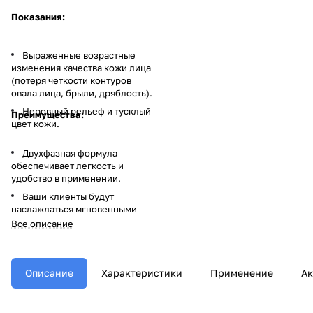
Показания:
Выраженные возрастные
изменения качества кожи лица
(потеря четкости контуров
овала лица, брыли, дряблость).
Неровный рельеф и тусклый
Преимущества:
цвет кожи.
Двухфазная формула
обеспечивает легкость и
удобство в применении.
Ваши клиенты будут
наслаждаться мгновенными
видимыми результатами и
Все описание
комфортом процедуры, что
повысит их лояльность и
удовлетворенность.
Описание
Характеристики
Применение
Ак
Подходит для
всех типов
кожи
и может использоваться
для решения различных