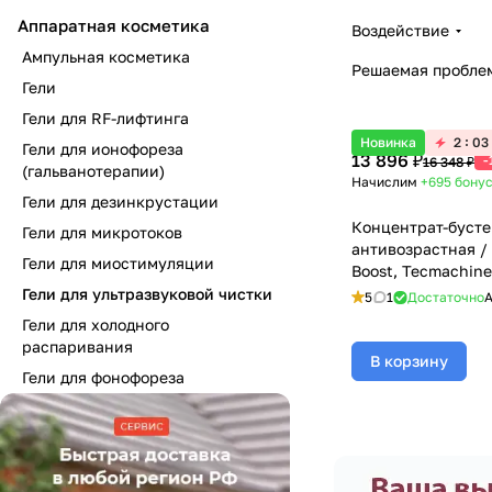
Аппаратная косметика
Воздействие
Ампульная косметика
Решаемая пробле
Гели
Гели для RF-лифтинга
Новинка
2
03
Гели для ионофореза
13 896 ₽
-
16 348 ₽
(гальванотерапии)
Начислим
+695
бону
Гели для дезинкрустации
Концентрат-бусте
Гели для микротоков
антивозрастная / 
Гели для миостимуляции
Boost, Tecmachine 
(Джи Джи) - 200 м
Гели для ультразвуковой чистки
5
1
Достаточно
А
Гели для холодного
распаривания
В корзину
Гели для фонофореза