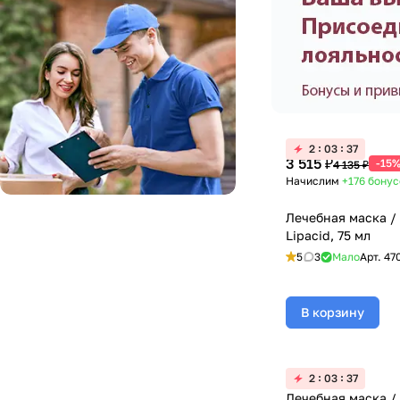
2
03
36
3 515 ₽
-15
4 135 ₽
Начислим
+176
бонус
Лечебная маска / 
Lipacid, 75 мл
5
3
Мало
Арт.
47
В корзину
2
03
36
Лечебная маска / 