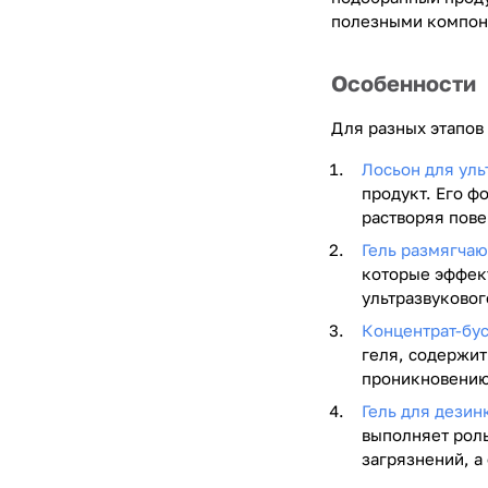
полезными компон
Особенности
Для разных этапов
Лосьон для уль
продукт. Его ф
растворяя пове
Гель размягча
которые эффек
ультразвуковог
Концентрат-бус
геля, содержи
проникновению
Гель для дезинк
выполняет роль
загрязнений, а