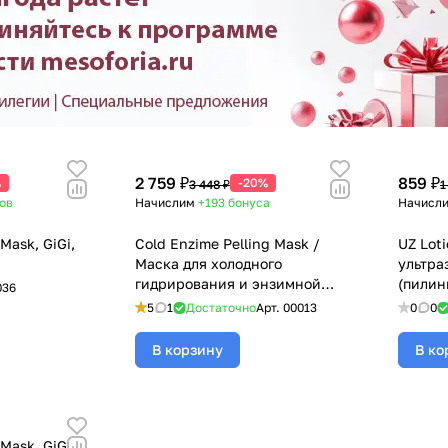
2 759 ₽
859 ₽
%
-20%
3 448 ₽
1
ов
Начислим
+193
бонуса
Начисл
Mask, GiGi,
Cold Enzime Pelling Mask /
UZ Lot
Маска для холодного
ультра
гидрирования и энзимной
(пилин
036
чистки с папаином, Mesoforia
Mesofo
5
1
Достаточно
Арт.
00013
0
0
(Мезофория) - 200 мл
В корзину
В ко
Mask, GiGi,