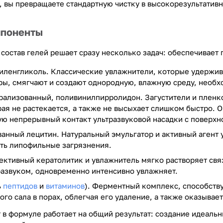
, вы превращаете стандартную чистку в высокорезультатив
мпоненты
состав гелей решает сразу несколько задач: обеспечивает
пиленгликоль. Классические увлажнители, которые удержив
ы, смягчают и создают однородную, влажную среду, необх
рализованный, поливинилпирролидон. Загустители и пленк
рая не растекается, а также не высыхает слишком быстро. 
ю непрерывный контакт ультразвуковой насадки с поверхн
анный лецитин. Натуральный эмульгатор и активный агент 
ять липофильные загрязнения.
ективный кератолитик и увлажнитель мягко растворяет св
развуком, одновременно интенсивно увлажняет.
ь
пептидов
и
витаминов
). Ферментный комплекс, способств
ого сала в порах, облегчая его удаление, а также оказыва
в формуле работает на общий результат: создание идеальн