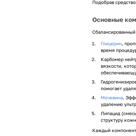
Подобрав средство
Основные ко
Сбалансированный 
Глицерин
, про
время процедур
Карбомер нейт
вязкости, кото
обеспечивающу
Гидрогенизиров
помогает удал
Мочевина
. Эфф
удалению ульт
Липацид (смес
структуру кожн
Каждый компонент 