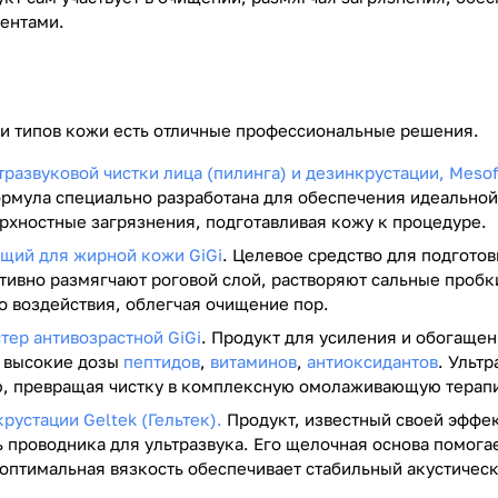
ентами.
 и типов кожи есть отличные профессиональные решения.
тразвуковой чистки лица (пилинга) и дезинкрустации, Mesof
ормула специально разработана для обеспечения идеально
рхностные загрязнения, подготавливая кожу к процедуре.
ющий для жирной кожи GiGi
. Целевое средство для подгото
тивно размягчают роговой слой, растворяют сальные проб
о воздействия, облегчая очищение пор.
тер антивозрастной GiGi
. Продукт для усиления и обогаще
т высокие дозы
пептидов
,
витаминов
,
антиоксидантов
. Ульт
, превращая чистку в комплексную омолаживающую терап
рустации Geltek (Гельтек).
Продукт, известный своей эффек
 проводника для ультразвука. Его щелочная основа помог
 оптимальная вязкость обеспечивает стабильный акустически