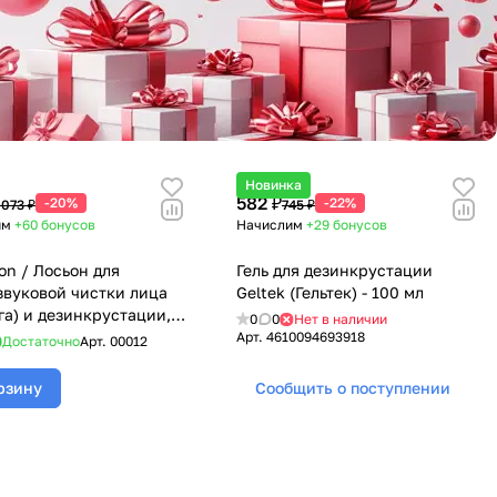
Новинка
582 ₽
-20%
-22%
 073 ₽
745 ₽
им
+60
бонусов
Начислим
+29
бонусов
ion / Лосьон для
Гель для дезинкрустации
звуковой чистки лица
Geltek (Гельтек) - 100 мл
га) и дезинкрустации,
0
0
Нет в наличии
ria (Мезофория) - 200 мл
Арт.
4610094693918
Достаточно
Арт.
00012
рзину
Сообщить о поступлении