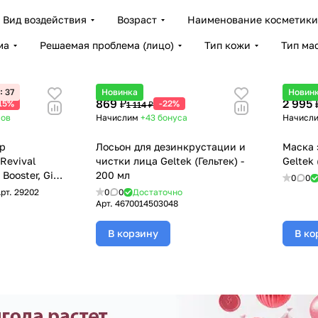
Вид воздействия
Возраст
Наименование косметики
ма
Решаемая проблема (лицо)
Тип кожи
Тип ма
36
Новинка
Новин
869 ₽
2 995 
15%
-22%
1 114 ₽
сов
Начислим
+43
бонуса
Начисл
р
Лосьон для дезинкрустации и
Маска 
Revival
чистки лица Geltek (Гельтек) -
Geltek 
Booster, GiGi
200 мл
0
0
л
рт.
29202
0
0
Достаточно
Арт.
4670014503048
В корзину
В ко