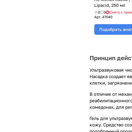
Lipacid, 250 мл
0
0
Снято с про
Арт.
47040
Подобрать ана
Принцип дейс
Ультразвуковая чи
Насадка создает я
клетки, загрязнени
В отличие от меха
реабилитационного
комедонах, для ре
Гель для ультразву
кожу. Средство со
подобранный проду