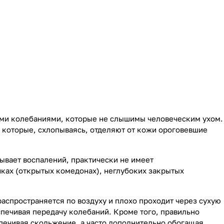
выми колебаниями, которые не слышимы человеческим ухом.
 которые, схлопываясь, отделяют от кожи ороговевшие
зывает воспалений, практически не имеет
чках (открытых комедонах), неглубоких закрытых
распространяется по воздуху и плохо проходит через сухую
спечивая передачу колебаний. Кроме того, правильно
спечивая скольжение, а часто дополнительно обогащая