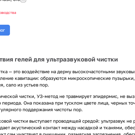
изводства
лог
твия гелей для ультразвуковой чистки
стка — это воздействие на дерму высокочастотными звуко
вление кавитации: образуются микроскопические пузырьки,
я, сало из устьев пор.
нической чистки, УЗ-метод не травмирует эпидермис, не вы
 периода. Она показана при тусклом цвете лица, черных то
гулярного поддержания чистоты пор.
ковой чистки выступает проводящей средой: ультразвук не 
здает акустический контакт между насадкой и тканями, обе
кт сам участвует в очищении, размягчая загрязнения, обе