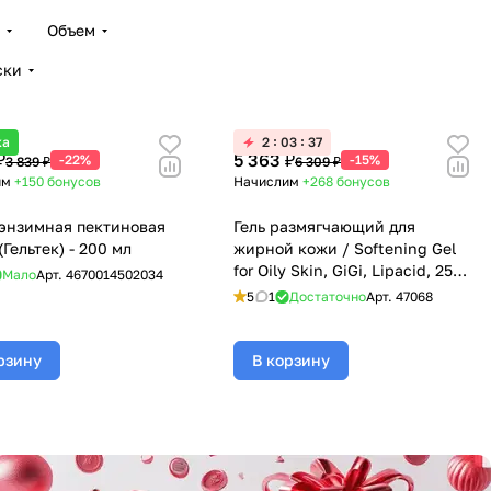
Объем
ски
ка
2
03
36
₽
5 363 ₽
-22%
-15%
3 839 ₽
6 309 ₽
им
+150
бонусов
Начислим
+268
бонусов
энзимная пектиновая
Гель размягчающий для
(Гельтек) - 200 мл
жирной кожи / Softening Gel
for Oily Skin, GiGi, Lipacid, 250
Мало
Арт.
4670014502034
мл
5
1
Достаточно
Арт.
47068
рзину
В корзину