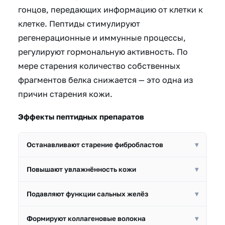
гонцов, передающих информацию от клетки к
клетке. Пептиды стимулируют
регенерационные и иммунные процессы,
регулируют гормональную активность. По
мере старения количество собственных
фрагментов белка снижается — это одна из
причин старения кожи.
Эффекты пептидных препаратов
Останавливают старение фибробластов
▾
Продлевают молодость кожи, увеличивая
Повышают увлажнённость кожи
▾
продолжительность жизни клеток на треть.
Стимулируют выработку гиалуроновой кислоты,
Подавляют функции сальных желёз
▾
улучшая гидробаланс тканей.
Уменьшают или устраняют образование акне,
Формируют коллагеновые волокна
▾