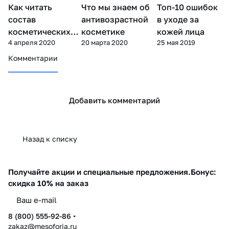
Как читать
Что мы знаем об
Топ-10 ошибок
Уход за лицом
Уход за лицом
Уход за лицом
состав
антивозрастной
в уходе за
косметических
косметике
кожей лица
4 апреля 2020
20 марта 2020
25 мая 2019
средств?
Комментарии
Добавить комментарий
Назад к списку
Получайте акции и специальные предложения.
Бонус:
скидка 10% на заказ
8 (800) 555-92-86
zakaz@mesoforia.ru