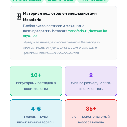
Материал подготовлен специалистами
🧬
Mesoforia
Разбор видов пептидов и механизма
пептидотерапии. Каталог:
mesoforia.ru/kosmetika-
dlya-lica
.
Материал проверен косметологом Mesoforia на
соответствие актуальным данным о составе и
действии описанных компонентов.
10+
2
популярных пептидов в
типа по размеру: олиго-
косметологии
и полипептиды
4-6
35+
недель — курс
лет — рекомендуемый
инъекционной терапии
возраст начала