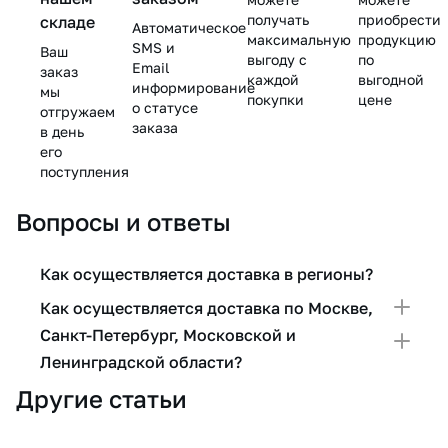
получать
приобрести
складе
Автоматическое
максимальную
продукцию
SMS и
Ваш
выгоду с
по
Email
заказ
каждой
выгодной
информирование
мы
покупки
цене
о статусе
отгружаем
заказа
в день
его
поступления
Вопросы и ответы
Как осуществляется доставка в регионы?
Как осуществляется доставка по Москве,
Санкт-Петербург, Московской и
Ленинградской области?
Другие статьи