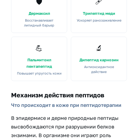
🛡️
🩹
Дермаксил
Трипептид меди
Восстанавливает
Ускоряет ранозаживление
липидный барьер
💪
🔬
Пальмитоил
Дипептид карнозин
пентапептид
Антиоксидантное
действие
Повышает упругость кожи
Механизм действия пептидов
Что происходит в коже при пептидотерапии
В эпидермисе и дерме природные пептиды
высвобождаются при разрушении белков
энзимами. В организме они играют роль