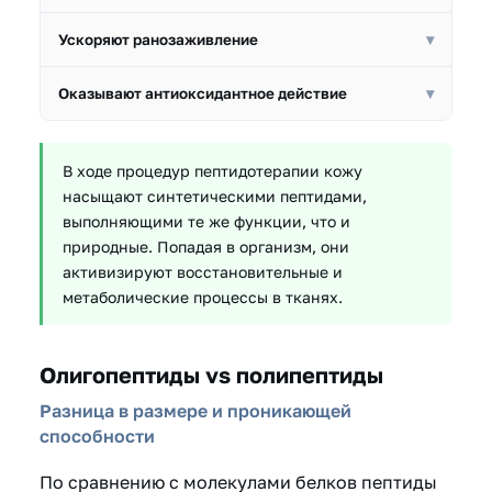
снижая выработку себума.
Подтягивают кожные покровы, восстанавливают
Ускоряют ранозаживление
▾
эластин-коллагеновый каркас.
Предотвращают образование келоидных рубцов,
Оказывают антиоксидантное действие
▾
ускоряют рост мелких кровеносных сосудов.
Защищают от вредного воздействия УФ-лучей,
уменьшают выработку медиаторов воспаления.
В ходе процедур пептидотерапии кожу
насыщают синтетическими пептидами,
выполняющими те же функции, что и
природные. Попадая в организм, они
активизируют восстановительные и
метаболические процессы в тканях.
Олигопептиды vs полипептиды
Разница в размере и проникающей
способности
По сравнению с молекулами белков пептиды