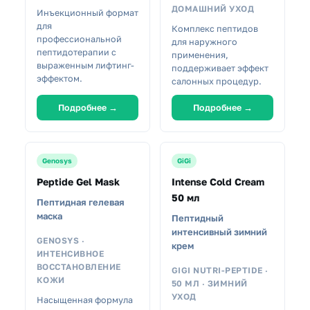
ДОМАШНИЙ УХОД
Инъекционный формат
для
Комплекс пептидов
профессиональной
для наружного
пептидотерапии с
применения,
выраженным лифтинг-
поддерживает эффект
эффектом.
салонных процедур.
Подробнее →
Подробнее →
Genosys
GiGi
Peptide Gel Mask
Intense Cold Cream
50 мл
Пептидная гелевая
маска
Пептидный
интенсивный зимний
GENOSYS ·
крем
ИНТЕНСИВНОЕ
ВОССТАНОВЛЕНИЕ
GIGI NUTRI-PEPTIDE ·
КОЖИ
50 МЛ · ЗИМНИЙ
УХОД
Насыщенная формула