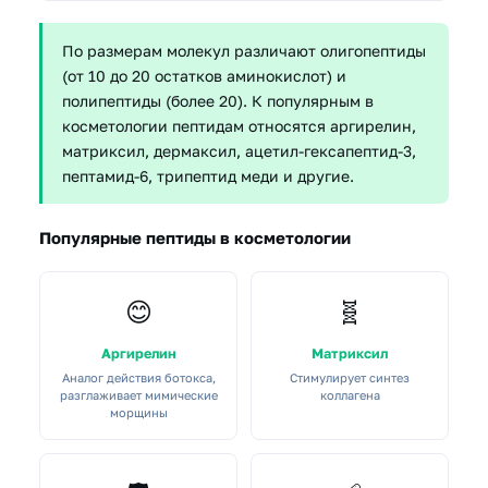
По размерам молекул различают олигопептиды
(от 10 до 20 остатков аминокислот) и
полипептиды (более 20). К популярным в
косметологии пептидам относятся аргирелин,
матриксил, дермаксил, ацетил-гексапептид-3,
пептамид-6, трипептид меди и другие.
Популярные пептиды в косметологии
😊
🧬
Аргирелин
Матриксил
Аналог действия ботокса,
Стимулирует синтез
разглаживает мимические
коллагена
морщины