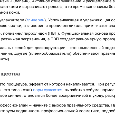
энзимы (папаин). Активное отшелушивание и расщепление 
летками и выравнивают рельеф, в то время как энзимы бе
ьной кожи.
 увлажнители (
глицерин
). Успокаивающая и увлажняющая ос
сле чистки, а глицерин и пропиленгликоль притягивают вла
), поливинилпирролидон (ПВП). Функциональная основа пр
 разжижая загрязнения, а ПВП создает равномерную прово
альных гелей для дезинкрустации — это комплексный подхо
нения, другие (плёнкообразователи) обеспечивают правиль
нты).
ущества
это процедура, эффект от которой накапливается. При рег
ашего типа кожи)
поры сужаются
, выработка себума нормал
вое сияние, становится более восприимчивой к уходу, раск
рофессионалам — начните с выбора правильного средства. 
антируем подлинность профессиональной косметики, подро