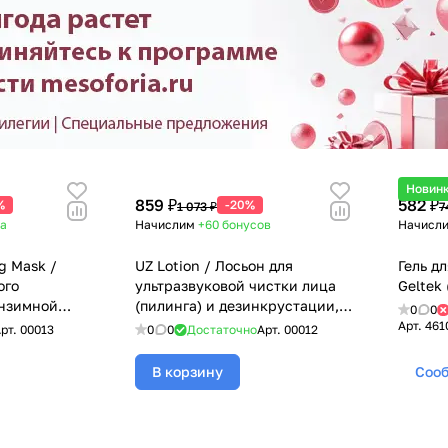
Новин
859 ₽
582 ₽
%
-20%
1 073 ₽
7
а
Начислим
+60
бонусов
Начисл
ng Mask /
UZ Lotion / Лосьон для
Гель д
ого
ультразвуковой чистки лица
Geltek 
энзимной
(пилинга) и дезинкрустации,
0
0
, Mesoforia
Mesoforia (Мезофория) - 200 мл
Арт.
461
рт.
00013
0
0
Достаточно
Арт.
00012
 мл
В корзину
Сооб