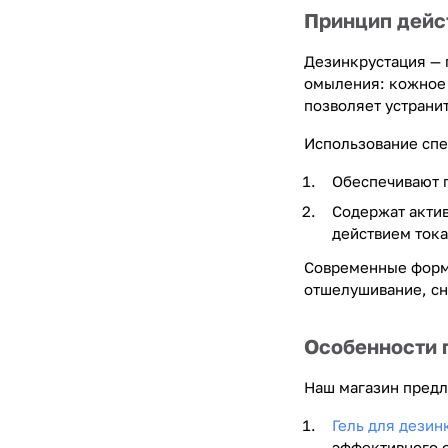
Принцип дейс
Дезинкрустация — 
омыления: кожное 
позволяет устрани
Использование спе
Обеспечивают 
Содержат актив
действием тока
Современные фор
отшелушивание, с
Особенности 
Наш магазин предл
Гель для дезин
эффективного 