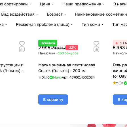
ию сортировки
Цена
Наши предложения
В нал
Вид воздействия
Возраст
Наименование косметики
ма
Решаемая проблема (лицо)
Тип кожи
Тип ма
Новинка
1
1
2 995 ₽
5 363 
-22%
3 839 ₽
а
Начислим
+150
бонусов
Начисл
крустации и
Маска энзимная пектиновая
Гель р
 (Гельтек) -
Geltek (Гельтек) - 200 мл
жирной
for Oil
0
0
Мало
Арт.
4670014502034
мл
5
1
В корзину
В ко