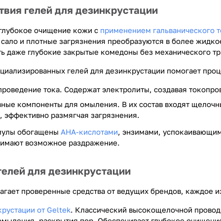
твия гелей для дезинкрустации
глубокое очищение кожи с
применением гальванического т
сало и плотные загрязнения преобразуются в более жидкое
ть даже глубокие закрытые комедоны без механического т
циализированных гелей для дезинкрустации помогает проц
проведение тока. Содержат электролиты, создавая токопро
ные компоненты для омыления. В их состав входят щелочны
, эффективно размягчая загрязнения.
мулы обогащены
AHA-кислотами
, энзимами, успокаивающи
нимают возможное раздражение.
гелей для дезинкрустации
агает проверенные средства от ведущих брендов, каждое и
крустации от Geltek
. Классический высокощелочной провод
омыления, раскрытия пор. Обеспечивает глубокое очищени