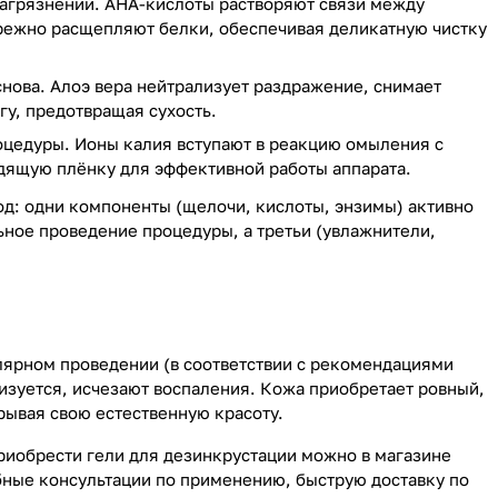
загрязнений. AHA-кислоты растворяют связи между
режно расщепляют белки, обеспечивая деликатную чистку
нова. Алоэ вера нейтрализует раздражение, снимает
гу, предотвращая сухость.
оцедуры. Ионы калия вступают в реакцию омыления с
дящую плёнку для эффективной работы аппарата.
д: одни компоненты (щелочи, кислоты, энзимы) активно
ное проведение процедуры, а третьи (увлажнители,
улярном проведении (в соответствии с рекомендациями
изуется, исчезают воспаления. Кожа приобретает ровный,
рывая свою естественную красоту.
Приобрести гели для дезинкрустации можно в магазине
бные консультации по применению, быструю доставку по