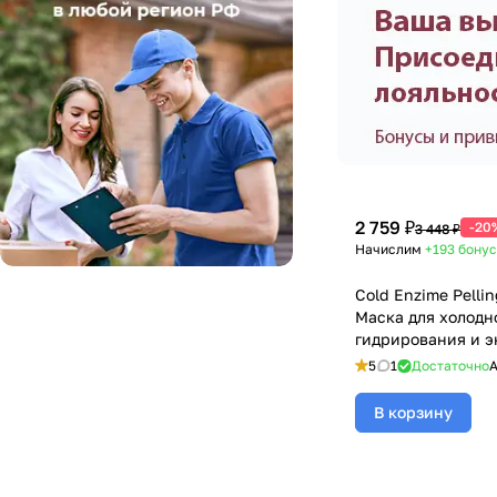
2 759 ₽
-20
3 448 ₽
Начислим
+193
бонус
Cold Enzime Pelli
Маска для холодн
гидрирования и 
чистки с папаином
5
1
Достаточно
А
(Мезофория) - 200
В корзину