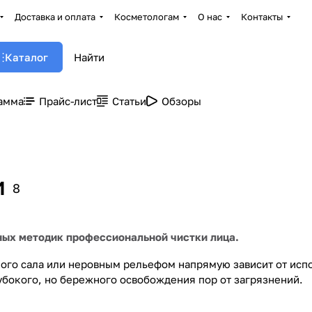
Доставка и оплата
Косметологам
О нас
Контакты
Каталог
амма
Прайс-лист
Статьи
Обзоры
и
8
ных методик профессиональной чистки лица.
ого сала или неровным рельефом напрямую зависит от исп
убокого, но бережного освобождения пор от загрязнений.