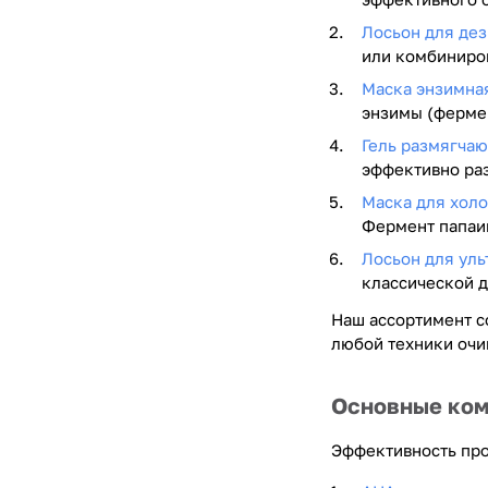
Лосьон для дез
или комбиниров
Маска энзимная
энзимы (ферме
Гель размягчаю
эффективно ра
Маска для холо
Фермент папаин
Лосьон для уль
классической 
Наш ассортимент с
любой техники оч
Основные ком
Эффективность про