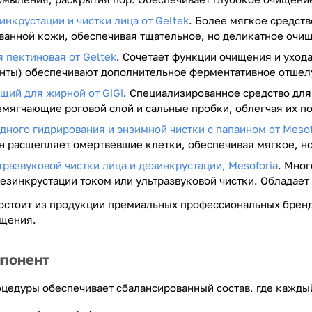
инкрустации и чистки лица от Geltek
. Более мягкое средств
анной кожи, обеспечивая тщательное, но деликатное очищ
 пектиновая от Geltek
. Сочетает функции очищения и ухода
нты) обеспечивают дополнительное ферментативное отшел
щий для жирной от GiGi
. Специализированное средство дл
змягчающие роговой слой и сальные пробки, облегчая их 
дного гидрирования и энзимной чистки с папаином от Mesof
 расщепляет омертвевшие клетки, обеспечивая мягкое, но
тразвуковой чистки лица и дезинкрустации, Mesoforia
. Мно
дезинкрустации током или ультразвуковой чистки. Облада
остоит из продукции премиальных профессиональных брендо
ищения.
понент
цедуры обеспечивает сбалансированный состав, где каждый