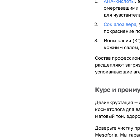
AHA-кислоты
, 
омертвевшими к
для чувствител
Сок алоэ вера
,
покраснение по
Ионы калия (K⁺
кожным салом,
Состав профессион
расщепляют загряз
успокаивающие аге
Курс и преим
Дезинкрустация — 
косметолога для в
матовый тон, здоро
Доверьте чистку п
Mesoforia. Мы гар