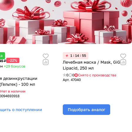
ка
1
14
55
-22%
45 ₽
Лечебная маска / Mask, GiGi,
им
+29
бонусов
Lipacid, 250 мл
0
0
Снято с производства
ля дезинкрустации
Арт.
47040
(Гельтек) - 100 мл
Нет в наличии
0094693918
щить о поступлении
Подобрать аналог