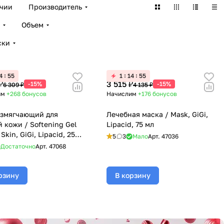
ичии
Производитель
Объем
ски
4
55
1
14
55
₽
3 515 ₽
-15%
-15%
6 309 ₽
4 135 ₽
им
+268
бонусов
Начислим
+176
бонусов
азмягчающий для
Лечебная маска / Mask, GiGi,
 кожи / Softening Gel
Lipacid, 75 мл
y Skin, GiGi, Lipacid, 250
5
3
Мало
Арт.
47036
Достаточно
Арт.
47068
рзину
В корзину