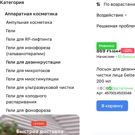
Категория
По возрастан
Аппаратная косметика
Воздействие
Ампульная косметика
Решаемая пробле
Гели
Гели для RF-лифтинга
Новинка
Гели для ионофореза
869 ₽
-22%
1 114 ₽
(гальванотерапии)
Начислим
+43
бонус
Гели для дезинкрустации
Лосьон для дезин
Гели для микротоков
чистки лица Geltek
Гели для миостимуляции
200 мл
Гели для ультразвуковой чистки
0
0
Достаточно
Арт.
4670014503048
Гели для холодного
распаривания
В корзину
Гели для фонофореза