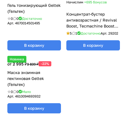
Начислим
+695
бонусов
Гель тонизирующий Geltek
(Гельтек)
Концентрат-бустер
0
0
Достаточно
антивозрастная / Revival
Арт.
4670014501495
Boost, Tecmachine Booster,
GiGi (Джи Джи) - 200 мл
5
1
Достаточно
Арт.
29202
В корзину
В корзину
Новинка
от 2 995 ₽
-22%
3 839 ₽
Маска энзимная
пектиновая Geltek
(Гельтек)
0
0
Мало
Арт.
4610094693932
В корзину