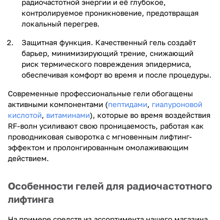
радиочастотной энергии и её глубокое,
контролируемое проникновение, предотвращая
локальный перегрев.
Защитная функция. Качественный гель создаёт
барьер, минимизирующий трение, снижающий
риск термического повреждения эпидермиса,
обеспечивая комфорт во время и после процедуры.
Современные профессиональные гели обогащены
активными компонентами (
пептидами
,
гиалуроновой
кислотой
,
витаминами
), которые во время воздействия
RF-волн усиливают свою проницаемость, работая как
проводниковая сыворотка с мгновенным лифтинг-
эффектом и пролонгированным омолаживающим
действием.
Особенности гелей для радиочастотного
лифтинга
На примере средств из ассортимента нашего магазина