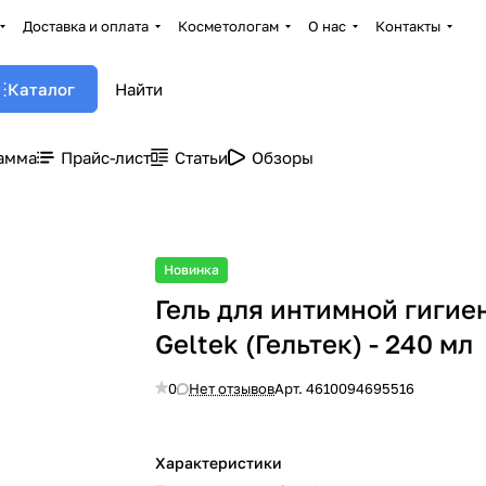
Доставка и оплата
Косметологам
О нас
Контакты
Каталог
амма
Прайс-лист
Статьи
Обзоры
Новинка
Гель для интимной гигие
Geltek (Гельтек) - 240 мл
0
Нет отзывов
Арт.
4610094695516
Характеристики