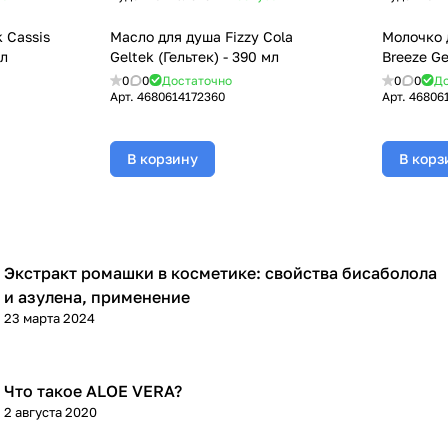
 Cassis
Масло для душа Fizzy Cola
Молочко 
мл
Geltek (Гельтек) - 390 мл
Breeze Ge
0
0
Достаточно
0
0
До
Арт.
4680614172360
Арт.
46806
В корзину
В корз
Экстракт ромашки в косметике: свойства бисаболола
Компоненты косметики
и азулена, применение
23 марта 2024
Что такое ALOE VERA?
Уход за лицом
2 августа 2020