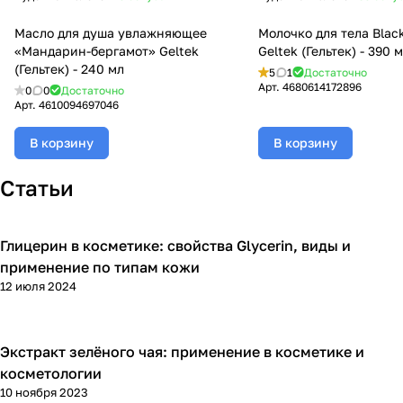
Масло для душа увлажняющее
Молочко для тела Black
«Мандарин-бергамот» Geltek
Geltek (Гельтек) - 390 
(Гельтек) - 240 мл
5
1
Достаточно
Арт.
4680614172896
0
0
Достаточно
Арт.
4610094697046
В корзину
В корзину
Статьи
Глицерин в косметике: свойства Glycerin, виды и
Компоненты косметики
применение по типам кожи
12 июля 2024
Экстракт зелёного чая: применение в косметике и
Уход за лицом
косметологии
10 ноября 2023