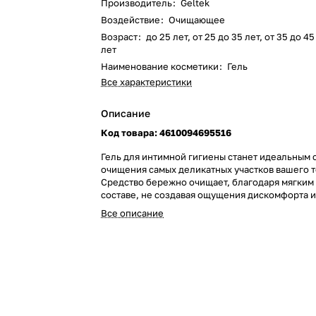
Производитель
:
Geltek
Воздействие
:
Очищающее
Возраст
:
до 25 лет, от 25 до 35 лет, от 35 до 4
лет
Наименование косметики
:
Гель
Все характеристики
Описание
Код товара: 4610094695516
Гель для интимной гигиены станет идеальным 
очищения самых деликатных участков вашего т
Средство бережно очищает, благодаря мягким
составе, не создавая ощущения дискомфорта 
пересушенности после применения, поддержи
Все описание
микрофлоры.