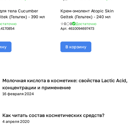
для тела Cucumber
Крем-эмолент Atopic Skin
ltek (Гельтек) - 390 мл
Geltek (Гельтек) - 240 мл
статочно
0
0
Достаточно
14170854
Арт.
4610094697473
ину
В корзину
Молочная кислота в косметике: свойства Lactic Acid,
Компоненты косметики
концентрации и применение
16 февраля 2024
Как читать состав косметических средств?
Уход за лицом
4 апреля 2020