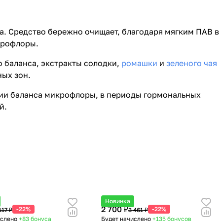
а. Средство бережно очищает, благодаря мягким ПАВ в
крофлоры.
 баланса, экстракты солодки,
ромашки
и
зеленого чая
ых зон.
нии баланса микрофлоры, в периоды гормональных
й.
Новинка
2 700 ₽
-22%
-22%
117 ₽
3 461 ₽
ислено
+83
бонуса
Будет начислено
+135
бонусов