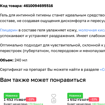
Код товара: 4610094695516
Гель для интимной гигиены станет идеальным средство
составе, не создавая ощущения дискомфорта и перес
Глицерин
в составе геля увлажняет кожу,
молочная кис
успокаивают и устраняют раздражения. Имеет слабоки
Оптимально подходит для чувствительной, склонной к
перестроек (пубертатном, послеродовом и менопаузал
Объем:
240 мл
Сертификат на препарат Вы можете найти в разделе
«С
Вам также может понравиться
Новинка
Новинка
1 453 ₽
1 652 ₽
-22%
-22%
1 862 ₽
2 117 ₽
Будет начислено
+73
бонуса
Будет начислено
+83
бону