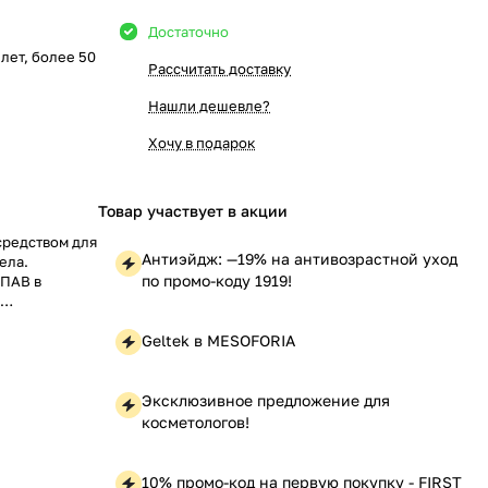
Достаточно
5 лет, более 50
Рассчитать доставку
Нашли дешевле?
Хочу в подарок
Товар участвует в акции
средством для
Антиэйдж: —19% на антивозрастной уход
ела.
по промо-коду 1919!
 ПАВ в
и
вает баланс
Geltek в MESOFORIA
Эксклюзивное предложение для
косметологов!
10% промо-код на первую покупку - FIRST