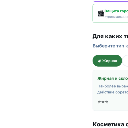
Защита гор
🏙️
курильщики, м
Для каких т
Выберите тип к
🌿 Жирная
Жирная и скло
Наиболее выраж
действие боретс
⭐⭐⭐
Косметика с