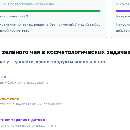
CO2 · Профессиональное качество
Высокая
ивных веществ98%
Биодост
хранение полезных веществ без примесей. Лучший выбор
Наносит
льной косметики.
действи
 зелёного чая в косметологических задача
ачу — узнайте, какие продукты использовать
ожи
ный блеск, акне, раздражение
моложение
отерапия, после инъекций, потеря веса
тная терапия и детокс
вые отложения, детоксикация тела