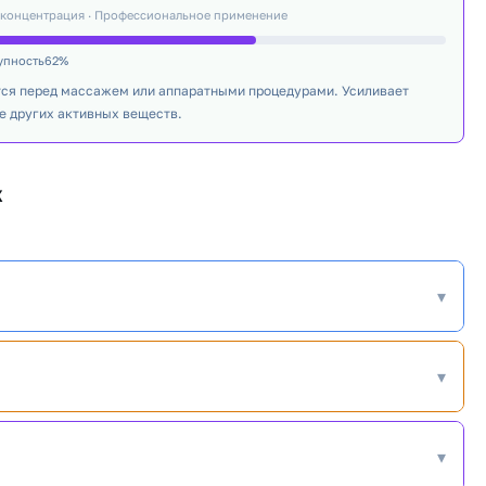
 концентрация · Профессиональное применение
упность62%
ся перед массажем или аппаратными процедурами. Усиливает
е других активных веществ.
х
▾
▾
▾