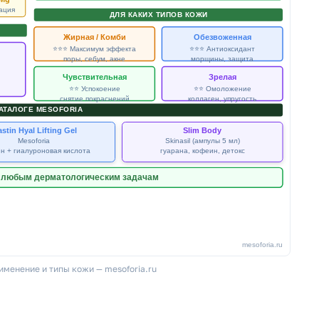
рименение и типы кожи — mesoforia.ru