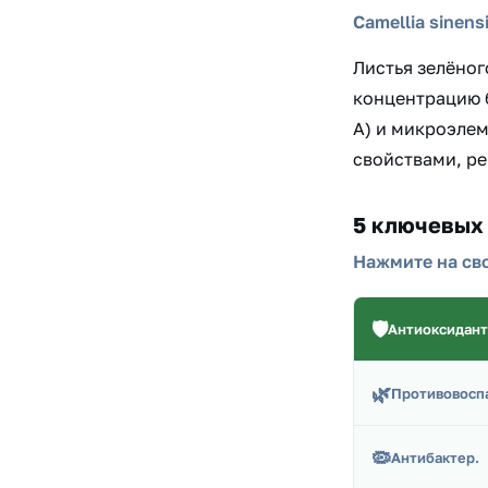
Camellia sinen
Листья зелёног
концентрацию б
А) и микроэлем
свойствами, ре
5 ключевых 
Нажмите на св
🛡️
Антиоксидант
🌿
Противовосп
🦠
Антибактер.