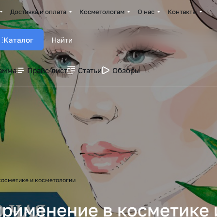
Доставка и оплата
Косметологам
О нас
Контакты
Каталог
амма
Прайс-лист
Статьи
Обзоры
 косметике и косметологии
 применение в косметике