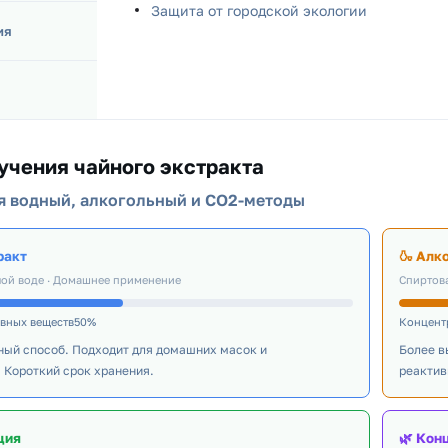
Защита от городской экологии
ия
учения чайного экстракта
я водный, алкогольный и CO2-методы
ракт
🍶 Алк
лой воде · Домашнее применение
Спиртова
ивных веществ50%
Концент
ный способ. Подходит для домашних масок и
Более в
 Короткий срок хранения.
реактив
ция
🌿 Кон