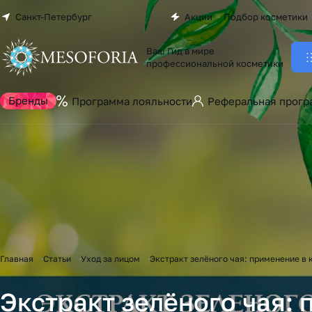
Санкт-Петербург
Акции
Подбор косметики
Ваш Гид в мире
профессиональной косметики
Бренды
Программа лояльности
Реферальная прогр
Главная
Статьи
Уход за лицом
Экстракт зелёного чая: применение в
Экстракт зелёного чая: