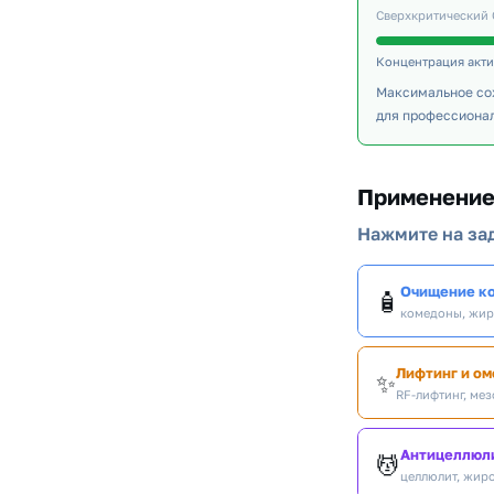
Сверхкритический 
Концентрация акт
Максимальное со
для профессиона
Применение
Нажмите на зад
Очищение к
🧴
комедоны, жир
Лифтинг и о
✨
RF-лифтинг, мез
Антицеллюли
💆
целлюлит, жиро