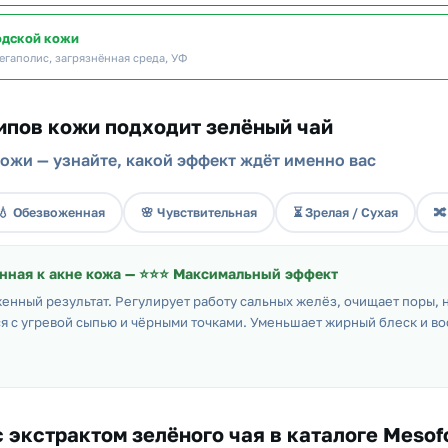
одской кожи
егаполис, загрязнённая среда, УФ
ипов кожи подходит зелёный чай
ожи — узнайте, какой эффект ждёт именно вас
💧 Обезвоженная
🌸 Чувствительная
⏳ Зрелая / Сухая

нная к акне кожа — ⭐⭐⭐ Максимальный эффект
енный результат. Регулирует работу сальных желёз, очищает поры,
я с угревой сыпью и чёрными точками. Уменьшает жирный блеск и во
 экстрактом зелёного чая в каталоге Mesofo