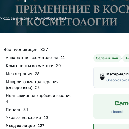
Уход за лицом
10 ноября 2023
Все публикации
327
Аппаратная косметология
11
·
Зелёный чай
А
Компоненты косметики
39
Мезотерапия
28
Материал п
🍵
Обзор свойст
Микроигольчатая терапия
(мезороллер)
25
Неинвазивная карбокситерапия
4
Came
Пилинг
34
sinensis —
Уход за волосами
13
Уход за лицом
127