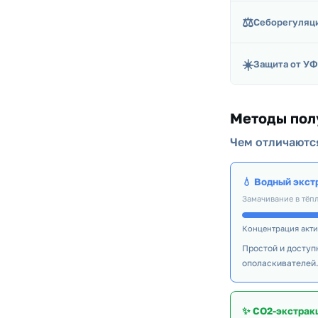
⚖️
Себорегуляц
☀️
Защита от УФ
Методы пол
Чем отличаютс
💧 Водный экст
Замачивание в тёп
Концентрация акт
Простой и доступ
ополаскивателей.
✨ CO2-экстрак