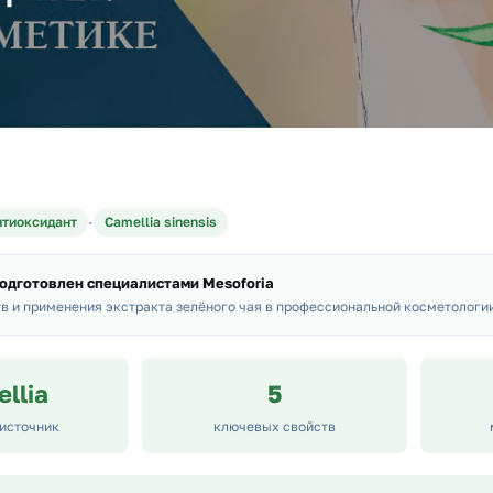
·
нтиоксидант
Camellia sinensis
одготовлен специалистами Mesoforia
в и применения экстракта зелёного чая в профессиональной косметологи
llia
5
 источник
ключевых свойств