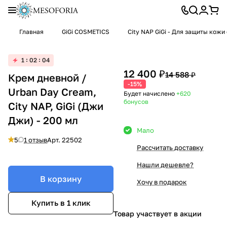
Главная
GiGi COSMETICS
City NAP GiGi - Для защиты кож
1
02
04
12 400 ₽
14 588 ₽
Крем дневной /
-15%
Urban Day Cream,
Будет начислено
+620
бонусов
City NAP, GiGi (Джи
Джи) - 200 мл
Мало
5
1 отзыв
Арт.
22502
Рассчитать доставку
Нашли дешевле?
В корзину
Хочу в подарок
Купить в 1 клик
Товар участвует в акции