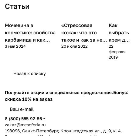
50 мл
Джи) -
Джи)
Джи)
Статьи
(Джи
(Джи
200 мл
- 50
- 50
Джи) -
Джи) -
мл
мл
200
200
мл
мл
Уход
Мочевина в
«Стрессовая
Как
Компоненты косметики
Уход за лицом
за
лицом
косметике: свойства
кожа»: что это
выбрать
карбамида и как
такое и как за ней
крем для
3 мая 2024
20 июля 2022
22
выбрать средство
ухаживать
лица
февраля
2019
Назад к списку
Получайте акции и специальные предложения.
Бонус:
скидка 10% на заказ
8 (800) 555-92-86
zakaz@mesoforia.ru
198096, Санкт-Петербург, Кронштадтская ул., д. 9, к. 4.