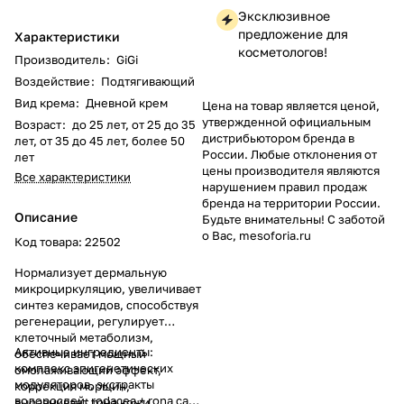
Эксклюзивное
предложение для
Характеристики
косметологов!
Производитель
:
GiGi
Воздействие
:
Подтягивающий
Вид крема
:
Дневной крем
Цена на товар является ценой,
утвержденной официальным
Возраст
:
до 25 лет, от 25 до 35
дистрибьютором бренда в
лет, от 35 до 45 лет, более 50
России. Любые отклонения от
лет
цены производителя являются
Все характеристики
нарушением правил продаж
бренда на территории России.
Описание
Будьте внимательны! С заботой
о Вас, mesoforia.ru
Код товара: 22502
Нормализует дермальную
микроциркуляцию, увеличивает
синтез керамидов, способствуя
регенерации, регулирует
клеточный метаболизм,
Активные ингредиенты:
обеспечивает мощный
комплекс эпигенетических
омолаживающий эффект,
модуляторов, экстракты
коррекция морщин,
водорослей: rodacea + rona care
выравнивает тона кожи,