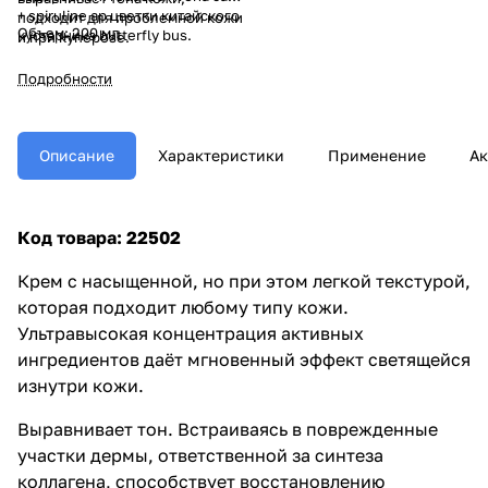
+ spiruline ap цветки китайского
подходит для проблемной кожи
Объем: 200 мл
кустарника butterfly bus.
и при куперозе.
Подробности
Описание
Характеристики
Применение
Ак
Код товара: 22502
Крем с насыщенной, но при этом легкой текстурой,
которая подходит любому типу кожи.
Ультравысокая концентрация активных
ингредиентов даёт мгновенный эффект светящейся
изнутри кожи.
Выравнивает тон. Встраиваясь в поврежденные
участки дермы, ответственной за синтеза
коллагена, способствует восстановлению