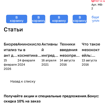
Нет в 
MB-
6 мл для
пантенолом,
Kosmoteros
Арт.
MB-
2
2
мезороллеров
Mesoforia
(Космотерос),
(Мезофория)
6 мл
Сообщить 
В
В
В
В
- 150 мл
поступлени
корзину
корзину
корзину
корзину
Статьи
Биорев
Аминокисло
Компоненты
Активны
Уход за
Техники
Что такое
Мезотерапия
Мезотерапия
Мезотерапи
косметики
лицом
итализ
ты в
й
введения
мезококт
ант для
косметике:
ингредие
мезопрепа
ейль:
15
24 февраля
16 апреля
14 августа
13 августа
глаз.
зачем
нт
ратов: 4
виды,
февраля
2024
2021
2016
2016
Зачем
нужны,
Матрикс
метода,
задачи и
2026
он
виды и
ил®
иглы и
способы
нужен?
применение
(Matrixyl
алгоритм
применен
Назад к списку
по типу
®) в
выбора
ия
кожи
косметик
е
Получайте акции и специальные предложения.
Бонус:
скидка 10% на заказ