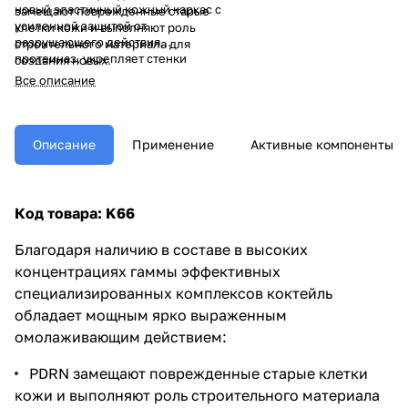
новый эластичный кожный каркас с
замещают поврежденные старые
усиленной защитой от
клетки кожи и выполняют роль
разрушающего действия
строительного материала для
протеиназ, укрепляет стенки
создания новых,
капилляров, снимает воспаления,
многофракционная гиалуроновая
Все описание
осветляет и выравнивает кожу,
кислота комплекса HYATURON
придает ей свежий сияющий вид.
обеспечивает пролонгированное
увлажнение кожи и защиту от
трансэпидермальной потери воды,
Описание
Применение
Активные компоненты
совместно с петидами комплекса
MATRIXYL и коферментом
Adenosine активизирует синтез
волокон коллагена 1-го, 2-го и 4-го
Код товара: K66
типов и других элементов
межклеточного матрикса.
Благодаря наличию в составе в высоких
концентрациях гаммы эффективных
специализированных комплексов коктейль
обладает мощным ярко выраженным
омолаживающим действием:
PDRN замещают поврежденные старые клетки
кожи и выполняют роль строительного материала