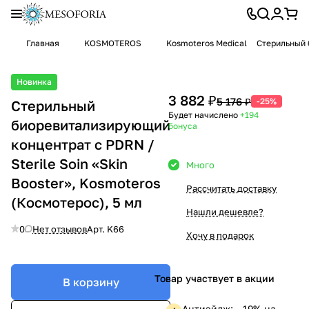
Главная
KOSMOTEROS
Kosmoteros Medical
Стерильный б
Новинка
3 882 ₽
5 176 ₽
-25%
Стерильный
Будет начислено
+194
биоревитализирующий
бонуса
концентрат с PDRN /
Sterile Soin «Skin
Много
Booster», Kosmoteros
Рассчитать доставку
(Космотерос), 5 мл
Нашли дешевле?
0
Нет отзывов
Арт.
K66
Хочу в подарок
Товар участвует в акции
В корзину
Антиэйдж: —19% на