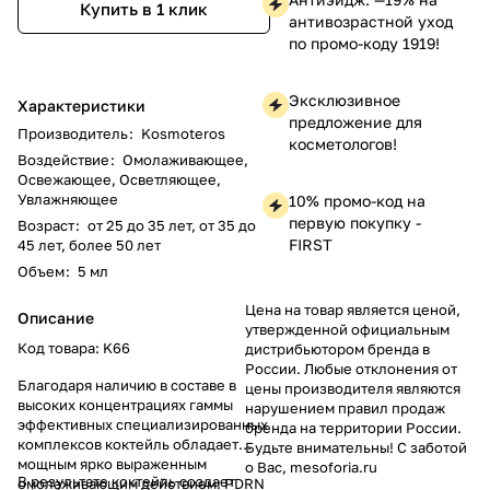
Купить в 1 клик
антивозрастной уход
по промо-коду 1919!
Эксклюзивное
Характеристики
предложение для
Производитель
:
Kosmoteros
косметологов!
Воздействие
:
Омолаживающее,
Освежающее, Осветляющее,
Увлажняющее
10% промо-код на
первую покупку -
Возраст
:
от 25 до 35 лет, от 35 до
FIRST
45 лет, более 50 лет
Объем
:
5 мл
Цена на товар является ценой,
Описание
утвержденной официальным
Код товара: K66
дистрибьютором бренда в
России. Любые отклонения от
Благодаря наличию в составе в
цены производителя являются
высоких концентрациях гаммы
нарушением правил продаж
эффективных специализированных
бренда на территории России.
комплексов коктейль обладает
Будьте внимательны! С заботой
мощным ярко выраженным
о Вас, mesoforia.ru
В результате коктейль создает
омолаживающим действием: PDRN