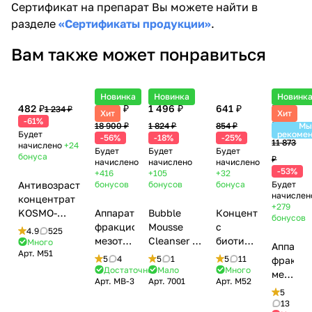
Сертификат на препарат Вы можете найти в
разделе
«Сертификаты продукции»
.
Вам также может понравиться
Новинка
Новинка
Новинк
482 ₽
8 316 ₽
1 496 ₽
641 ₽
5 581
1 234 ₽
Хит
Хит
-61%
₽
18 900 ₽
1 824 ₽
854 ₽
М
Будет
рекоме
-56%
-18%
-25%
11 873
начислено
+24
Будет
Будет
Будет
бонуса
₽
начислено
начислено
начислено
-53%
+416
+105
+32
Антивозрастной
бонусов
бонусов
бонуса
Будет
начислен
концентрат
+279
KOSMO-
Аппарат
Bubble
Концентрат
бонусов
DMAE 3%
фракционной
Mousse
с
4.9
525
(лифтинг,
мезотерапиии
Cleanser /
биотином
Много
Аппарат
Арт.
M51
увлажнение)
DermaPen
Воздушный
(алопеция,
5
4
5
1
5
11
фракци
/ DMAE
(Дермапен)
мусс для
растяжки,
Достаточно
Мало
Много
мезоте
Арт.
MB-3
Арт.
7001
Арт.
M52
Care,
Mesobox
умывания
акне) /
DermaP
5
Kosmoteros
MB-3
с Aloe Vera
Biotin
MesoBo
13
(Космотерос),
(аккумуляторный)
и Д-
Care,