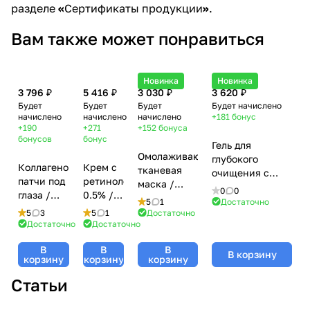
разделе
«
Сертификаты продукции
»
.
Вам также может понравиться
Новинка
Новинка
3 796 ₽
5 416 ₽
3 030 ₽
3 620 ₽
Будет
Будет
Будет
Будет начислено
начислено
начислено
начислено
+181
бонус
+190
+271
+152
бонуса
бонусов
бонус
Гель для
Омолаживающая
глубокого
Коллагеновые
Крем с
тканевая
очищения с
патчи под
ретинолом
маска /
АНА-кислотами
0
0
глаза /
0.5% /
Hyaluronic
и энзимами
5
1
Достаточно
100%
Retinol
Mask Anti-
5
3
5
1
Достаточно
тыквы / AHA
collagen
Cream
Достаточно
Достаточно
Ageing
Plus Deep
hydrogel
0.5%,
Solution,
Cleansing Gel,
В
В
В
eye patch,
Tete
Tete
В корзину
Tete
корзину
корзину
корзину
Tete
Cosmeceutical
Cosmeceutical
Cosmeceutical -
Cosmeceutical
- 50 мл
Статьи
- 6 шт
200 мл