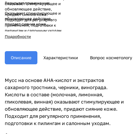
Результат применения:
оказывают стимулирующее и
обновляющее действие,
Оказывает стимулирующее и
придают сияние коже.
обновляющее действие,
Подходит для регулярного
придает сияние коже.
применения, подготовки к
пилингам и салонным уходам.
Подробности
Описание
Характеристики
Вопрос косметологу
Мусс на основе АНА-кислот и экстрактов
сахарного тростника, черники, винограда.
Кислоты в составе (молочная, лимонная,
гликолевая, винная) оказывают стимулирующее и
обновляющее действие, придают сияние коже.
Подходит для регулярного применения,
подготовки к пилингам и салонным уходам.