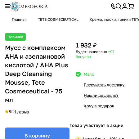
Главная
TETE COSMECEUTICAL
Кремы, маски, тоники TET
Новинка
1 932 ₽
Мусс c комплексом
Будет начислено
+97
AHA и азелаиновой
бонусов
кислотой / AHA Plus
Deep Cleansing
Мало
Mousse, Tete
Рассчитать доставку
Cosmeceutical - 75
Нашли дешевле?
мл
Хочу в подарок
5
1 отзыв
Товар участвует в акции
В корзину
Антиэйдж: —19% на