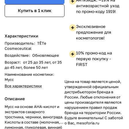
антивозрастной уход
Купить в 1 клик
по промо-коду 1919!
Эксклюзивное
предложение для
Характеристики
косметологов!
Производитель
:
TÊTе
Cosmeceutical
10% промо-код на
Воздействие
:
Обновляющее
первую покупку -
Возраст
:
от 25 до 35 лет, от 35
FIRST
до 45 лет, более 50 лет
Наименование косметики
:
Мусс
Цена на товар является ценой,
Все характеристики
утвержденной официальным
дистрибьютором бренда в
России. Любые отклонения от
Описание
цены производителя являются
Мусс на основе АНА-кислот и
нарушением правил продаж
экстрактов сахарного
бренда на территории России.
тростника, черники, винограда.
Будьте внимательны! С заботой
Кислоты в составе (молочная,
о Вас, mesoforia.ru
лимонная, гликолевая, винная)