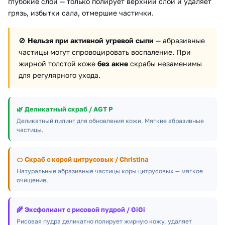
глубокие слои — только полирует верхний слой и удаляет
грязь, избытки сала, отмершие частички.
🚫
Нельзя при активной угревой сыпи
— абразивные
частицы могут спровоцировать воспаление. При
жирной толстой коже
без акне
скрабы незаменимы
для регулярного ухода.
🌿
Деликатный скраб / AGT P
Деликатный пилинг для обновления кожи. Мягкие абразивные
частицы.
🍊
Скраб с корой цитрусовых / Christina
Натуральные абразивные частицы коры цитрусовых — мягкое
очищение.
🌾
Эксфолиант с рисовой пудрой / GiGi
Рисовая пудра деликатно полирует жирную кожу, удаляет