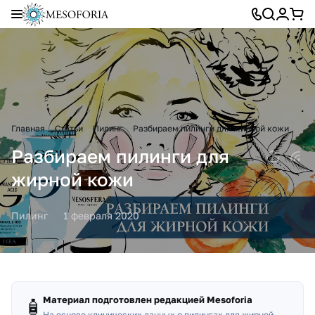
Главная
Статьи
Пилинг
Разбираем пилинги для жирной кожи
Разбираем пилинги для
жирной кожи
Пилинг
1 февраля 2020
Материал подготовлен редакцией
Mesoforia
🧴
На основе клинических данных о пилингах для жирной