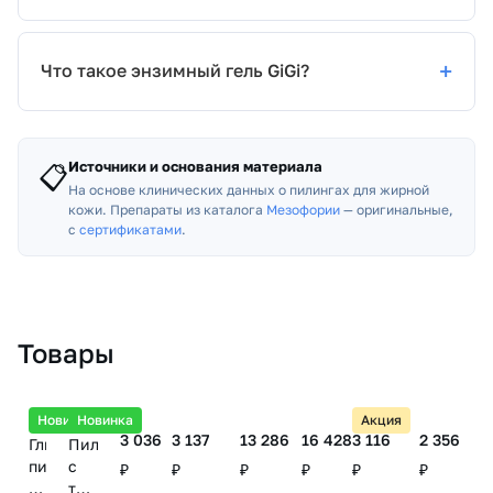
Что такое энзимный гель GiGi?
Источники и основания материала
📋
На основе клинических данных о пилингах для жирной
кожи. Препараты из каталога
Мезофории
— оригинальные,
с
сертификатами
.
Товары
Новинка
Новинка
Акция
3 036
3 137
13 286
16 428
3 116
2 356
Гликолевый
Пилинг
пилинг
с
₽
₽
₽
₽
₽
₽
/
тремя