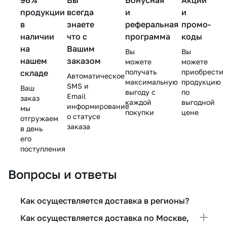
мл
продукции
всегда
и
и
в
знаете
реферальная
промо-
наличии
что с
программа
коды
на
Вашим
Вы
Вы
нашем
заказом
можете
можете
получать
приобрести
складе
Автоматическое
максимальную
продукцию
SMS и
Ваш
выгоду с
по
Email
заказ
каждой
выгодной
информирование
мы
покупки
цене
о статусе
отгружаем
заказа
в день
его
поступления
Вопросы и ответы
Как осуществляется доставка в регионы?
Как осуществляется доставка по Москве,