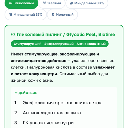
🍬 Гликолевый
💛 Жёлтый
🌿 Миндальный 30%
🌸 Миндальный 15%
🥛 Молочный
🍬 Гликолевый пилинг / Glycolic Peel, Biotime
Стимулирующий · Эксфолиирующий · Антиоксидантный
Имеет
стимулирующее, эксфолиирующее и
антиоксидантное действие
— удаляет ороговевшие
клетки. Гиалуроновая кислота в составе
увлажняет
и питает кожу изнутри
. Оптимальный выбор для
жирной кожи с акне.
✅ ДЕЙСТВИЕ
Эксфолиация ороговевших клеток
Антиоксидантная защита
ГК увлажняет изнутри