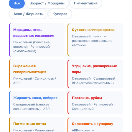
Все
Возраст / Морщины
Пигментация
Акне / Жирность
Купероз
Морщины, птоз,
Сухость и гиперкератоз
возрастные изменения
Гликолевый пилинг —
растворяет ороговевшие
Гликолевый (белковые
частички
волокна) · Ретиноевый
(омоложение)
Выраженная
Угри, акне, расширенные
гиперпигментация
поры
Гликолевый · Салициловый ·
Гликолевый · Салициловый
ABR
BHA (антибактериальный)
Жирность кожи, себорея
Постакне, рубцы
Салициловый (снижает
Гликолевый · Ретиноевый ·
сальные железы) · ABR
Салициловый
Пигментные пятна
Склонность к куперозу
Гликолевый · Ретиноевый
ABR-пилинг —