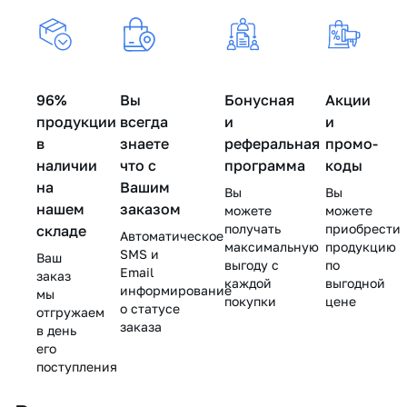
15
Mesoderm
Ester
Mesoderm
(Мезодерм),
мл
(Мезодерм),
C,
(Мезодерм),
30 мл
25
GiGi
30 мл
мл
(Джи
Джи) -
100
96%
Вы
Бонусная
Акции
мл
продукции
всегда
и
и
в
знаете
реферальная
промо-
наличии
что с
программа
коды
на
Вашим
Вы
Вы
нашем
заказом
можете
можете
получать
приобрести
складе
Автоматическое
максимальную
продукцию
SMS и
Ваш
выгоду с
по
Email
заказ
каждой
выгодной
информирование
мы
покупки
цене
о статусе
отгружаем
заказа
в день
его
поступления