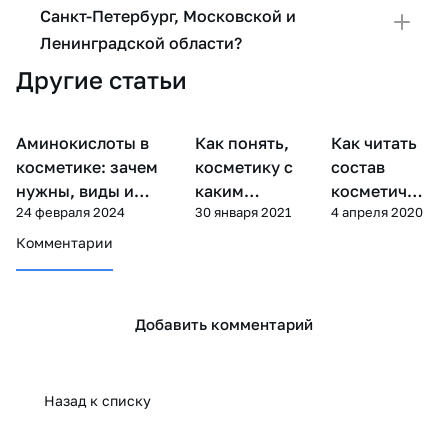
Санкт-Петербург, Московской и
Ленинградской области?
Другие статьи
Аминокислоты в
Как понять,
Как читать
Уход за
Компоненты косметики
Уход за лицом
лицом
косметике: зачем
косметику с
состав
нужны, виды и
каким
косметичес
24 февраля 2024
30 января 2021
4 апреля 2020
применение по типу
витамином
ких
кожи
нужно выбрать
средств?
Комментарии
Добавить комментарий
Назад к списку