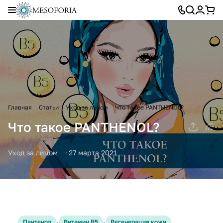
Главная
Статьи
Уход за лицом
Что такое PANTHENOL?
Что такое PANTHENOL?
Уход за лицом
27 марта 2021
·
·
Пантенол
Витамин В5
Регенерация кожи