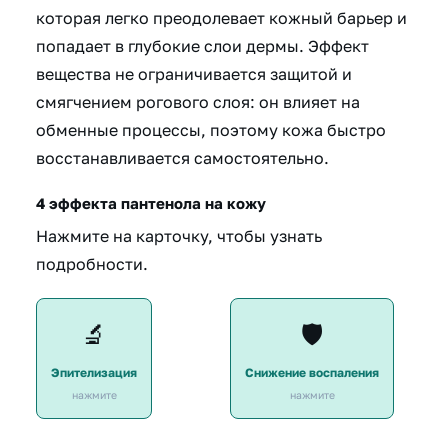
которая легко преодолевает кожный барьер и
попадает в глубокие слои дермы. Эффект
вещества не ограничивается защитой и
смягчением рогового слоя: он влияет на
обменные процессы, поэтому кожа быстро
восстанавливается самостоятельно.
4 эффекта пантенола на кожу
Нажмите на карточку, чтобы узнать
подробности.
Влияет на скорость
Стимулирует выработку
🔬
🛡️
образования эпителия —
кортикостероидов,
повреждения быстро
уменьшая воспаление и
заживают.
риск аллергии.
Эпителизация
Снижение воспаления
нажмите
нажмите