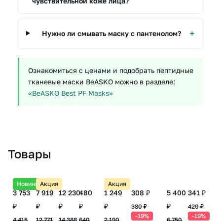
чувствительной коже лица?
Нужно ли смывать маску с пантенолом?
Ознакомиться с ценами и подобрать пептидные
тканевые маски BeASKO можно в разделе:
«BeASKO Best PF Masks»
Товары
Новинка
Акция
Акция
3 753
7 919
12 230
480
1 249
308 ₽
5 400
341 ₽
₽
₽
₽
₽
₽
₽
380 ₽
420 ₽
-19%
-19%
4 415
12 771
14 388
640
2 190
6 750