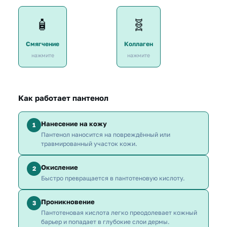
Защищает и смягчает
Влияет на обменные
🧴
🧬
роговой слой, придаёт
процессы и стимулирует
коже упругость.
продуцирование
коллагена.
Смягчение
Коллаген
нажмите
нажмите
Как работает пантенол
Нанесение на кожу
1
Пантенол наносится на повреждённый или
травмированный участок кожи.
Окисление
2
Быстро превращается в пантотеновую кислоту.
Проникновение
3
Пантотеновая кислота легко преодолевает кожный
барьер и попадает в глубокие слои дермы.