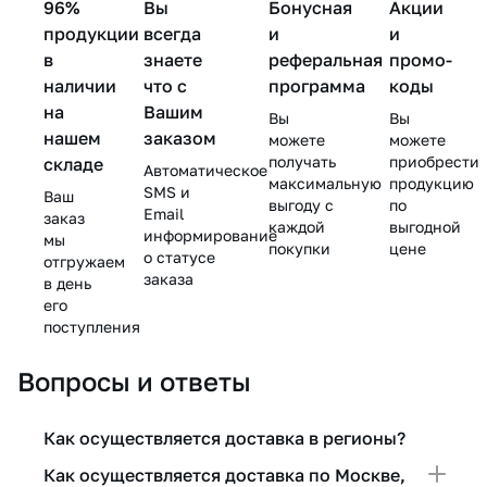
96%
Вы
Бонусная
Акции
мл
мл
Masks,
Masks,
продукции
всегда
и
и
BeASKO
BeASKO
в
знаете
реферальная
- 25 гр
промо-
- 25
гр
наличии
что с
программа
коды
на
Вашим
Вы
Вы
нашем
заказом
можете
можете
получать
приобрести
складе
Автоматическое
максимальную
продукцию
SMS и
Ваш
выгоду с
по
Email
заказ
каждой
выгодной
информирование
мы
покупки
цене
о статусе
отгружаем
заказа
в день
его
поступления
Вопросы и ответы
Как осуществляется доставка в регионы?
Как осуществляется доставка по Москве,