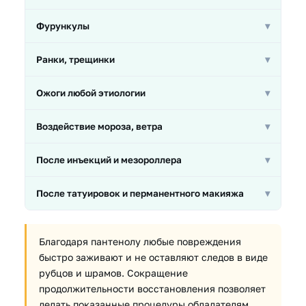
заживление кожи при дерматологических
заболеваниях.
Ускоряет регенерацию повреждённых участков
Фурункулы
▾
кожи при длительном давлении или трении.
Способствует заживлению после вскрытия гнойных
Ранки, трещинки
▾
воспалений.
Ускоряет заживление мелких повреждений кожи
Ожоги любой этиологии
▾
без образования рубцов.
Помогает восстановить кожу после термических,
Воздействие мороза, ветра
▾
солнечных и других ожогов.
Восстанавливает кожу, повреждённую
После инъекций и мезороллера
▾
агрессивными погодными условиями.
Ускоряет заживление в местах проколов и
После татуировок и перманентного макияжа
▾
увеличивает действие вводимого препарата.
Сокращает продолжительность восстановления
кожи после травмирующих косметических
Благодаря пантенолу любые повреждения
процедур.
быстро заживают и не оставляют следов в виде
рубцов и шрамов. Сокращение
продолжительности восстановления позволяет
делать показанные процедуры обладателям