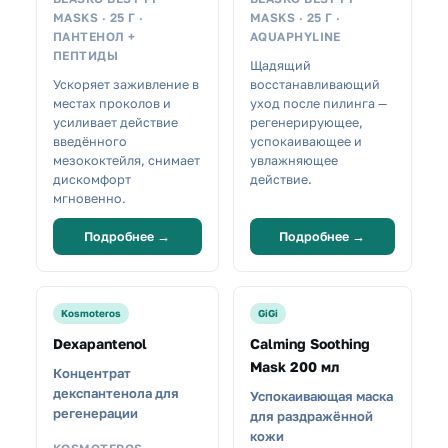
MASKS · 25 Г ·
MASKS · 25 Г ·
ПАНТЕНОЛ +
AQUAPHYLINE
ПЕПТИДЫ
Щадящий
Ускоряет заживление в
восстанавливающий
местах проколов и
уход после пилинга —
усиливает действие
регенерирующее,
введённого
успокаивающее и
мезококтейля, снимает
увлажняющее
дискомфорт
действие.
мгновенно.
Подробнее →
Подробнее →
Kosmoteros
GiGi
Dexapantenol
Calming Soothing
Mask 200 мл
Концентрат
декспантенола для
Успокаивающая маска
регенерации
для раздражённой
кожи