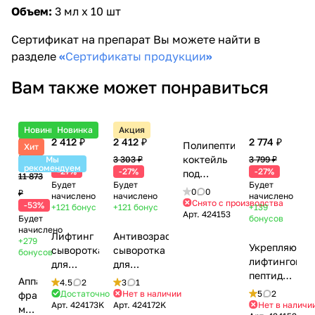
Объем:
3 мл х 10 шт
Сертификат на препарат Вы можете найти в
разделе
«
Сертификаты продукции
»
Вам также может понравиться
Новинка
Новинка
Акция
5 581
2 412 ₽
2 412 ₽
2 774 ₽
Полипептидный
Хит
₽
коктейль
Мы
3 303 ₽
3 303 ₽
3 799 ₽
рекомендуем
-27%
-27%
-27%
под
11 873
Будет
Будет
Будет
дермапен
0
0
₽
начислено
начислено
начислено
с
Снято с производства
-53%
+121
бонус
+121
бонус
+139
Арт.
424153
аминокислотным
Будет
бонусов
комплексом
начислено
Лифтинг
Антивозрастная
+279
/ Poly 20
Укрепляющи
сыворотка
сыворотка
бонусов
Active +,
лифтинговый
для
для
Mesoderm
пептидный
фракционной
фракционной
Аппарат
4.5
2
3
1
(Мезодерм),
коктейль
мезотерапии
мезотерапии
Достаточно
Нет в наличии
5
2
фракционной
4 мл х 6
под
Арт.
424173K
Арт.
424172K
Нет в наличи
/ Pro-
/ Multi
мезотерапии
шт