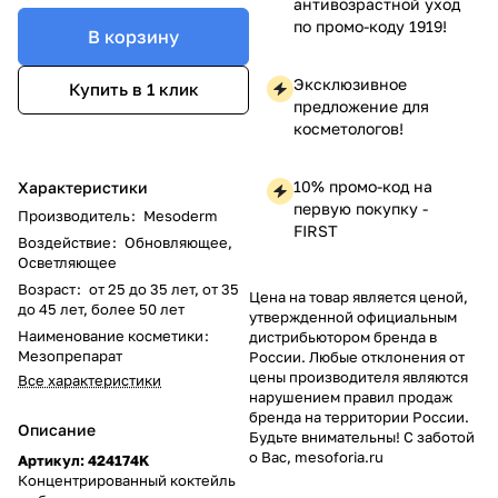
антивозрастной уход
по промо-коду 1919!
В корзину
Эксклюзивное
Купить в 1 клик
предложение для
косметологов!
10% промо-код на
Характеристики
первую покупку -
Производитель
:
Mesoderm
FIRST
Воздействие
:
Обновляющее,
Осветляющее
Возраст
:
от 25 до 35 лет, от 35
Цена на товар является ценой,
до 45 лет, более 50 лет
утвержденной официальным
Наименование косметики
:
дистрибьютором бренда в
Мезопрепарат
России. Любые отклонения от
цены производителя являются
Все характеристики
нарушением правил продаж
бренда на территории России.
Описание
Будьте внимательны! С заботой
о Вас, mesoforia.ru
Артикул: 424174K
Концентрированный коктейль