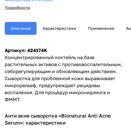
Ускорение обновления и
Подробности
регенерации.
Снижение рецидивов
воспаления; повышение
Описание
Характеристики
Применение
Ак
местного иммунитета;
уменьшение симптомов
себорейного дерматита и
реактивности кожи.
Артикул: 424174K
Концентрированный коктейль на базе
растительных активов с противовоспалительным,
себорегулирующим и обновляющим действием.
Сыворотка для проблемной кожи выравнивает
микрорельеф, предупреждает рецидивы
воспаления. Для процедур микронидлинга и
ФММТ.
Анти акне сыворотка «Bionatural Anti Acne
Serum»: характеристики