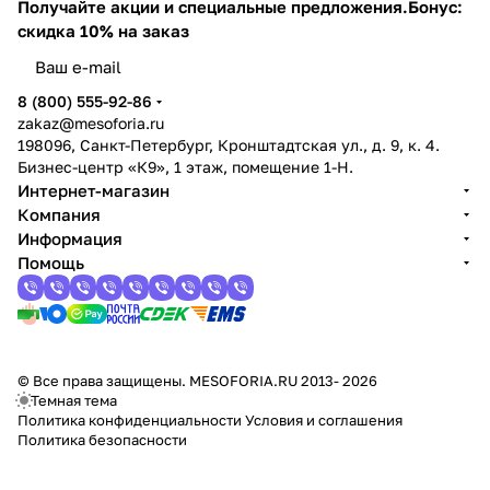
я
лечения
ь
а
?
Получайте акции и специальные предложения.
Бонус:
скидка 10% на заказ
8 (800) 555-92-86
zakaz@mesoforia.ru
198096, Санкт-Петербург, Кронштадтская ул., д. 9, к. 4.
Бизнес-центр «К9», 1 этаж, помещение 1-Н.
Интернет-магазин
Компания
Информация
Помощь
© Все права защищены. MESOFORIA.RU 2013- 2026
Темная тема
Политика конфиденциальности
Условия и соглашения
Политика безопасности