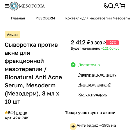
Главная
MESODERM
Коктейли для мезотерапии Mesoderm
Акция
2 412 ₽
3 303 ₽
-27%
Сыворотка против
Будет начислено
+121
бонус
акне для
фракционной
Достаточно
мезотерапии /
Рассчитать доставку
Bionatural Anti Acne
Serum, Mesoderm
Нашли дешевле?
(Мезодерм), 3 мл х
Хочу в подарок
10 шт
Товар участвует в акции
5
1 отзыв
Арт.
424174K
Антиэйдж: —19% на