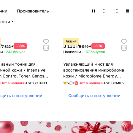
ичии
Производитель
 кожи
Акция
₽
3 131 ₽
-38%
-38%
7 822 ₽
5 049 ₽
им
+243
бонуса
Начислим
+157
бонусов
ивный тоник для
Увлажняющий мист для
мной кожи / Intensive
восстановления микробиома
 Control Toner, Genosys
кожи / Microbiome Energy
с) - 200 мл
Infusing Mist, Genosys
Нет в наличии
Арт.
GCTN03
5
1
Нет в наличии
Арт.
GCMI02
(Генозис) - 80 мл
щить о поступлении
Сообщить о поступлении