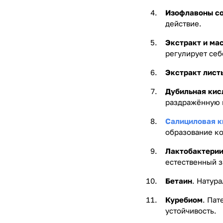
Изофлавоны с
действие.
Экстракт и ма
регулирует се
Экстракт лист
Дубильная кис
раздражённую 
Салициловая к
образование к
Лактобактерии
естественный 
Бетаин
. Натур
Куребиом
. Па
устойчивость.