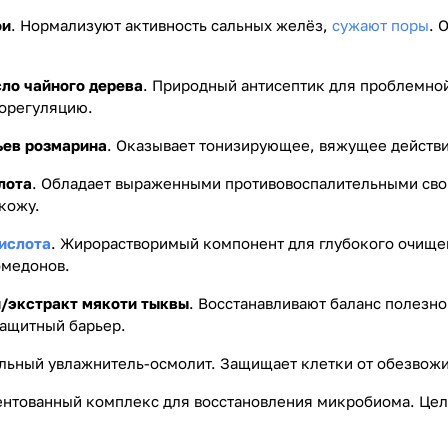
ои
. Нормализуют активность сальных желёз,
сужают поры
. 
сло чайного дерева
. Природный антисептик для проблемно
борегуляцию.
ьев розмарина
. Оказывает тонизирующее, вяжущее действи
лота
. Обладает выраженными противовоспалительными свой
кожу.
ислота
. Жирорастворимый компонент для глубокого очищен
омедонов.
/экстракт мякоти тыквы
. Восстанавливают баланс полезн
защитный барьер.
альный увлажнитель-осмолит. Защищает клетки от обезвож
тентованный комплекс для восстановления микробиома. Це