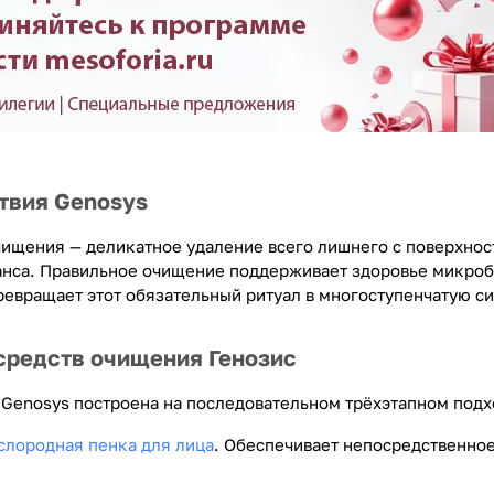
твия Genosys
чищения — деликатное удаление всего лишнего с поверхност
нса. Правильное очищение поддерживает здоровье микроби
ревращает этот обязательный ритуал в многоступенчатую си
средств очищения Генозис
Genosys построена на последовательном трёхэтапном подх
лородная пенка для лица
. Обеспечивает непосредственно