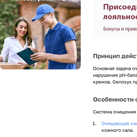
Принцип дейс
Основная задача о
нарушения pH-бала
кремов. Genosys п
Особенности 
Система очищения 
Очищающая кис
кожного сала.