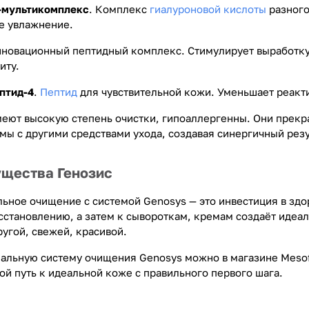
-мультикомплекс
. Комплекс
гиалуроновой кислоты
разного
е увлажнение.
нновационный пептидный комплекс. Стимулирует выработку
иту.
птид-4
.
Пептид
для чувствительной кожи. Уменьшает реакт
еют высокую степень очистки, гипоаллергенны. Они прекр
ы с другими средствами ухода, создавая синергичный резу
ущества Генозис
ьное очищение с системой Genosys — это инвестиция в здо
сстановлению, а затем к сывороткам, кремам создаёт идеал
угой, свежей, красивой.
альную систему очищения Genosys можно в магазине Mesof
ой путь к идеальной коже с правильного первого шага.