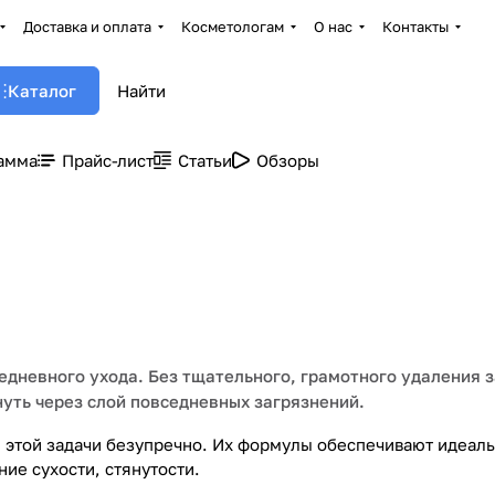
Доставка и оплата
Косметологам
О нас
Контакты
Каталог
амма
Прайс-лист
Статьи
Обзоры
едневного ухода. Без тщательного, грамотного удаления 
нуть через слой повседневных загрязнений.
 этой задачи безупречно. Их формулы обеспечивают идеал
ие сухости, стянутости.