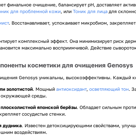
ет финальное очищение, балансирует pH, доставляет акти
оник для проблемной кожи
, или
Тоник для лица
для склонно
мист
. Восстанавливает, успокаивает микробиом, закрепляет
антирует комплексный эффект. Она минимизирует риск дер
ановится максимально восприимчивой. Действие сывороток,
поненты косметики для очищения Genosys
чищения Genosys уникальны, высокоэффективны. Каждый к
ли золотистой
. Мощный
антиоксидант
,
осветляющий тон
. 
 окружающей среды.
 плосколистной японской берёзы
. Обладает сильным прот
крепляет сосудистые стенки.
я дудника
. Известен детоксицирующими свойствами, улучш
ешним воздействиям.