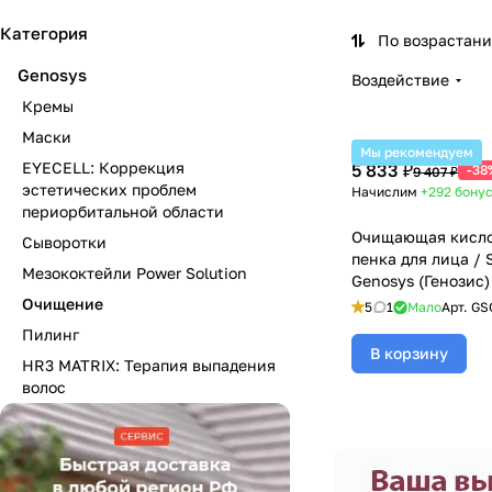
Категория
По возрастан
Genosys
Воздействие
Кремы
Маски
Мы рекомендуем
EYECELL: Коррекция
5 833 ₽
-38
9 407 ₽
эстетических проблем
Начислим
+292
бону
периорбитальной области
Очищающая кисл
Сыворотки
пенка для лица / 
Мезококтейли Power Solution
Genosys (Генозис)
Очищение
5
1
Мало
Арт.
GS
Пилинг
В корзину
HR3 MATRIX: Терапия выпадения
волос