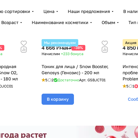
ию сортировки
Цена
Наши предложения
В нал
Возраст
Наименование косметики
Объем
Тип
Мы рекомендуем
Акция
4 666 ₽
4 850 
%
-38%
7 525 ₽
са
Начислим
+233
бонуса
Начисл
ородная
Тоник для лица / Snow Booster,
Интенс
Snow O2,
Genosys (Генозис) - 200 мл
пробле
 - 180 мл
Problem
5
2
Достаточно
Арт.
GSBJCT01
(Генози
OJCC01
5
1
В корзину
Сооб