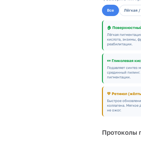
Все
Лёгкая /
🏠 Поверхностный
Лёгкая пигментаци
кислота, энзимы, ф
реабилитации.
🍬 Гликолевая ки
Подавляет синтез 
срединный пилинг.
пигментации.
💛
Ретинол (жёлты
Быстрое обновлени
коллагена. Мягкое 
не ожог.
Протоколы 