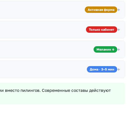
жи с более глубокими слоями. Позволяют удалить
+
Активная форма
ет выработку коллагена, ускоряет клеточный обмен. Основа
+
Только кабинет
матической. Выполняется только в кабинете косметолога. Врач
+
Меланин ↓
 синтез меланина
. Один из наиболее эффективных компонентов
+
Дома · 3–5 мин
 Избавляют от необходимости терпеть дискомфорт в
 паста, 3–5 минут
.
и вместо пилингов. Современные составы действуют