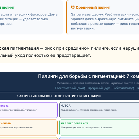
 пилинг
💆 Срединный пилинг
тации от внешних факторов. Дома.
Затрагивает дерму. Реабилитация неско
билитации — удаляет только
Удаляет даже выраженную пигментаци
ермиса.
соблюдать рекомендации — риск
травм
пигментации
.
ская пигментация
— риск при срединном пилинге, если наруш
льный уход полностью её предотвращает.