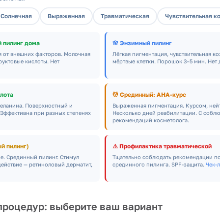
 Солнечная
Выраженная
Травматическая
Чувствительная к
 пилинг дома
🌸 Энзимный пилинг
я от внешних факторов. Молочная
Лёгкая пигментация, чувствительная ко
руктовые кислоты. Нет
мёртвые клетки. Порошок 3–5 мин. Нет
слота
💆 Срединный: AHA-курс
меланина. Поверхностный и
Выраженная пигментация. Курсом, ней
 Эффективна при разных степенях
Несколько дней реабилитации. С собл
рекомендаций косметолога.
й пилинг)
⚠️ Профилактика травматической
е. Срединный пилинг. Стимул
Тщательно соблюдать рекомендации п
действие — ретиноловый дерматит,
срединного пилинга. SPF-защита.
Чек-
процедур: выберите ваш вариант