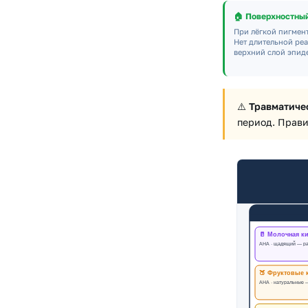
🏠 Поверхностный
При лёгкой пигмен
Нет длительной реа
верхний слой эпид
⚠️
Травматиче
период. Прави