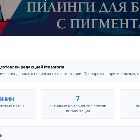
дготовлен редакцией
Mesoforia
ических данных о пилингах от пигментации. Препараты — оригинальные, 
анин
7
ентных пятен
активных компонентов против
э
пигментации
е