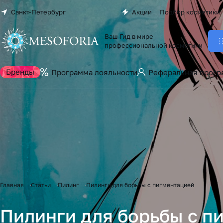
Санкт-Петербург
Акции
Подбор косметики
Ваш Гид в мире
профессиональной косметики
Бренды
Программа лояльности
Реферальная прогр
Главная
Статьи
Пилинг
Пилинги для борьбы с пигментацией
Пилинги для борьбы с п