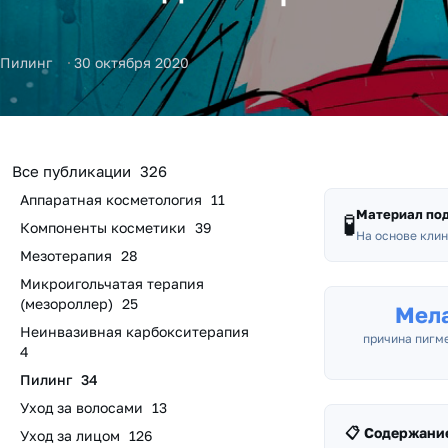
Пилинг
30 октября 2020
Все публикации
326
Аппаратная косметология
11
Материал по
🧪
Компоненты косметики
39
На основе клин
Мезотерапия
28
Микроигольчатая терапия
(мезороллер)
25
Мел
Неинвазивная карбокситерапия
причина пигм
4
Пилинг
34
Уход за волосами
13
📋 Содержани
Уход за лицом
126