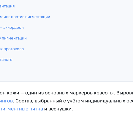
ентация
илинг против пигментации
 — аккордеон
у пигментации
ых протокола
талоге
он кожи — один из основных маркеров красоты. Выровн
ингов
. Состав, выбранный с учётом индивидуальных о
пигментные пятна
и веснушки.