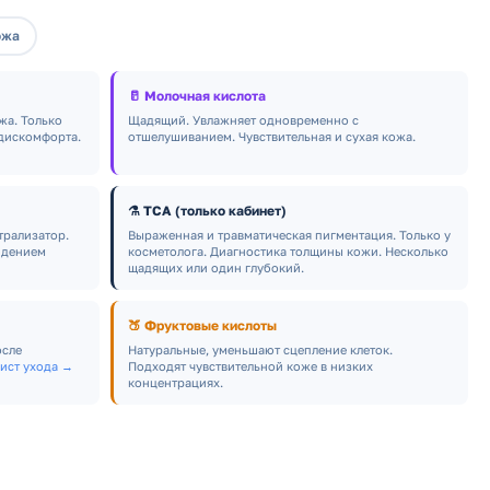
ожа
🥛 Молочная кислота
жа. Только
Щадящий. Увлажняет одновременно с
 дискомфорта.
отшелушиванием. Чувствительная и сухая кожа.
⚗️ ТСА (только кабинет)
трализатор.
Выраженная и травматическая пигментация. Только у
юдением
косметолога. Диагностика толщины кожи. Несколько
щадящих или один глубокий.
🍑 Фруктовые кислоты
осле
Натуральные, уменьшают сцепление клеток.
лист ухода →
Подходят чувствительной коже в низких
концентрациях.