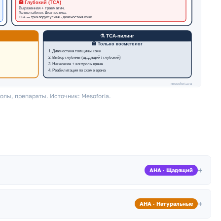
лы, препараты. Источник: Mesoforia.
+
AHA · Щадящий
иса
и активно увлажняет ткани. Двойное действие:
+
AHA · Натуральные