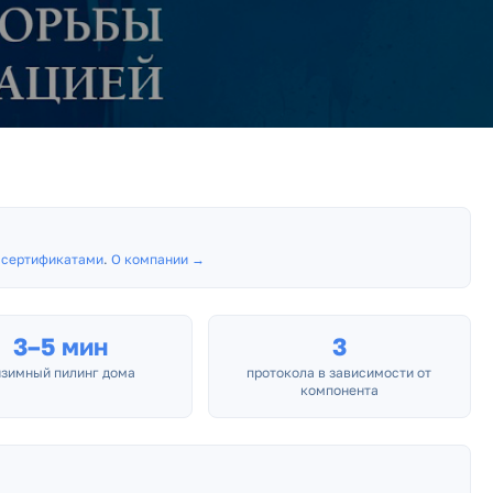
с
сертификатами
.
О компании →
3–5 мин
3
нзимный пилинг дома
протокола в зависимости от
компонента