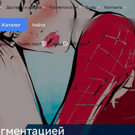
Доставка и оплата
Косметологам
О нас
Контакты
Каталог
амма
Прайс-лист
Статьи
Обзоры
игментацией