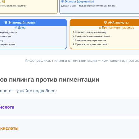
Инфографика: пилинги от пигментации — компоненты, протоко
ов пилинга против пигментации
понент — узнайте подробнее:
ислота
т для разглаживания тона кожи.
Растворяет роговой слой эпидерм
увлажнение нового слоя. Подходит для чувствительной кожи.
 кислоты