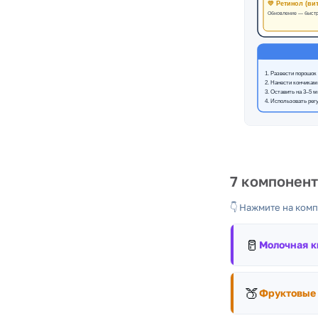
7 компонент
👇 Нажмите на ком
🥛
Молочная к
Щадящий компонен
отшелушивание + 
🍑
Фруктовые