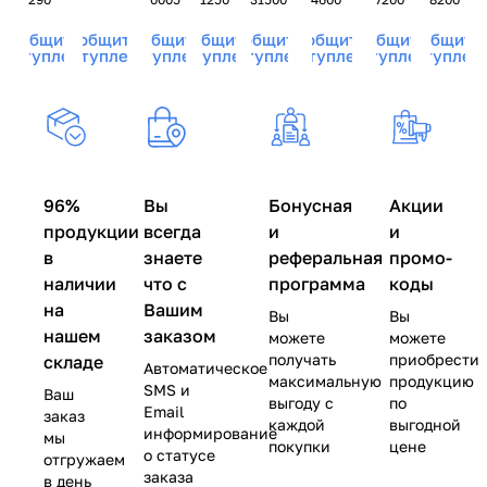
розмарина
BeASKO
X-
Skin
Stones
Stones
Shugaring
BeASK
Shugaring
Skin
SIZE
-
BeASKO
BeASKO
Care
Skin
Сообщить о
Сообщить о
Сообщить о
Сообщить о
Сообщить о
Сообщить о
Сообщить о
Сообщить 
Care
- 90
BeASKO
250
Skin
Skin
BeASKO
-
поступлении
поступлении
поступлении
поступлении
поступлении
поступлении
поступлении
поступлен
BeASKO
гр
Skin
гр
-
- 600
Skin
200
Skin -
1500
гр
-
мл
250
гр
200
мл
мл
96%
Вы
Бонусная
Акции
продукции
всегда
и
и
в
знаете
реферальная
промо-
наличии
что с
программа
коды
на
Вашим
Вы
Вы
нашем
заказом
можете
можете
получать
приобрести
складе
Автоматическое
максимальную
продукцию
SMS и
Ваш
выгоду с
по
Email
заказ
каждой
выгодной
информирование
мы
покупки
цене
о статусе
отгружаем
заказа
в день