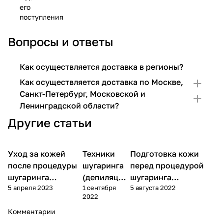
его
поступления
Вопросы и ответы
Как осуществляется доставка в регионы?
Как осуществляется доставка по Москве,
Санкт-Петербург, Московской и
Ленинградской области?
Другие статьи
Уход за кожей
Техники
Уход за
Подготовка кожи
Уход за телом
Уход за телом
телом
после процедуры
шугаринга
перед процедурой
шугаринга
(депиляции
шугаринга
5 апреля 2023
1 сентября
5 августа 2022
(депиляции,
, эпиляции)
(депиляцией,
2022
эпиляции)
эпиляцией)
Комментарии