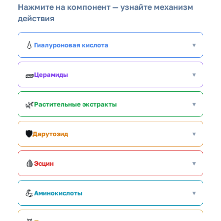
Нажмите на компонент — узнайте механизм
действия
💧
▾
Гиалуроновая кислота
🧱
▾
Церамиды
🌿
▾
Растительные экстракты
🛡️
▾
Дарутозид
🩸
▾
Эсцин
💪
▾
Аминокислоты