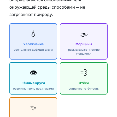
окружающей среды способами — не
загрязняют природу.
💧
🌫️
Увлажнение
Морщины
восполняют дефицит влаги
разглаживают мелкие
морщинки
👁️
💨
Тёмные круги
Отёки
осветляют зону под глазами
устраняют отёчность
✨