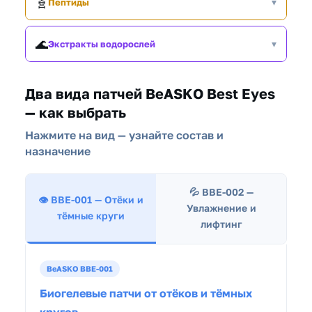
🧬
▾
Пептиды
🌊
▾
Экстракты водорослей
Два вида патчей BeASKO Best Eyes
— как выбрать
Нажмите на вид — узнайте состав и
назначение
💦 BBE-002 —
👁️ BBE-001 — Отёки и
Увлажнение и
тёмные круги
лифтинг
BeASKO BBE-001
Биогелевые патчи от отёков и тёмных
кругов