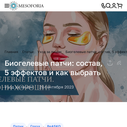
Главная
Статьи
Уход за лицом
Биогелевые патчи: состав, 5 эффект
Биогелевые патчи: состав,
5 эффектов и как выбрать
Уход за лицом
29 сентября 2023
·
·
Патчи
Глаза
BeASKO