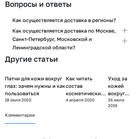
Вопросы и ответы
Как осуществляется доставка в регионы?
Как осуществляется доставка по Москве,
Санкт-Петербург, Московской и
Ленинградской области?
Другие статьи
Патчи для кожи вокруг
Как читать
Уход за
Уход за
Уход за лицом
Уход за лицом
лицом
глаз: зачем нужны и как
состав
кожей
пользоваться
косметических
вокруг
18 июля 2020
4 апреля 2020
26 июля
средств?
глаз
2019
Комментарии