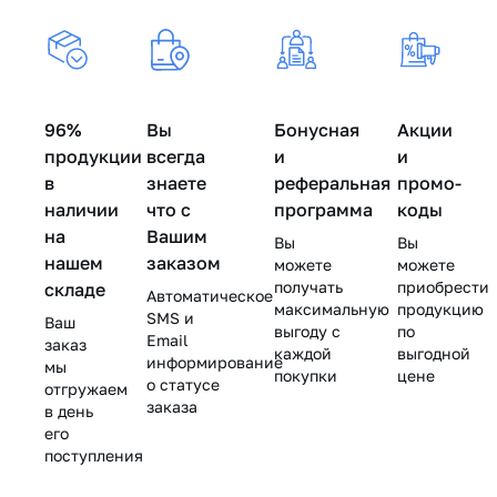
Cosmeceutical
Circles, Best
Best Eyes,
Gel Patch,
Eyes, BeASKO
BeASKO - 10 мл
Genosys
- 10 мл
(Генозис) -
100 г (60
патчей)
96%
Вы
Бонусная
Акции
продукции
всегда
и
и
в
знаете
реферальная
промо-
наличии
что с
программа
коды
на
Вашим
Вы
Вы
нашем
заказом
можете
можете
получать
приобрести
складе
Автоматическое
максимальную
продукцию
SMS и
Ваш
выгоду с
по
Email
заказ
каждой
выгодной
информирование
мы
покупки
цене
о статусе
отгружаем
заказа
в день
его
поступления