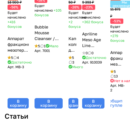
-18%
₽
18 900 ₽
50 ₽
9 393 ₽
Мы
Будет
рекоменд
-56%
-26%
-23%
11 873
начислено
+105
Будет
Будет
Будет
бонусов
₽
начислено
начислено
начислено
-53%
+416
+2
+362
бонуса
бонусов
Bubble
бонуса
Будет
начислено
Mousse
Apriline
+279
Аппарат
Cleanser /
Капельница-
Meso Age
бонусов
фракционной
Воздушный
колпачок
Line
5
1
Мало
мезотерапиии
мусс для
для
Арт.
7001
(морщины,
Аппарат
0
0
DermaPen
умывания с
бутылочки,
птоз,
5
4
5
Достаточно
фракцио
(Дермапен)
Aloe Vera и Д-
5-
Достаточно
3
Арт.
910039
увлажнение,
мезотера
Арт.
MB-3
Много
Mesobox
пантенолом,
10
купероз) /
DermaPe
5
MB-3
Mesoforia
мл
Априлайн
MesoBox
13
(аккумуляторный)
(Мезофория)
Мезо Эйдж
Нет в на
MB-2
- 150 мл
Арт.
MB-
Лайн - 5
2
мл
Сообщить о
В
В
В
В
поступлени
корзину
корзину
корзину
корзину
Статьи