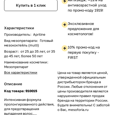
антивозрастной уход
Купить в 1 клик
по промо-коду 1919!
Эксклюзивное
Характеристики
предложение для
косметологов!
Производитель
:
Apriline
Вид мезопрепарата
:
Готовый
мезококтейль (multi)
10% промо-код на
Возраст
:
от 25 до 35 лет, от 35
первую покупку -
до 45 лет, более 50 лет
FIRST
Наименование косметики
:
Мезопрепарат
Все характеристики
Цена на товар является ценой,
утвержденной официальным
дистрибьютором бренда в
Описание
России. Любые отклонения от
Код товара:
910015
цены производителя являются
нарушением правил продаж
Интенсивная формула
бренда на территории России.
пролонгированного действия,
Будьте внимательны! С заботой
для предотвращения
о Вас, mesoforia.ru
выпадения волос,