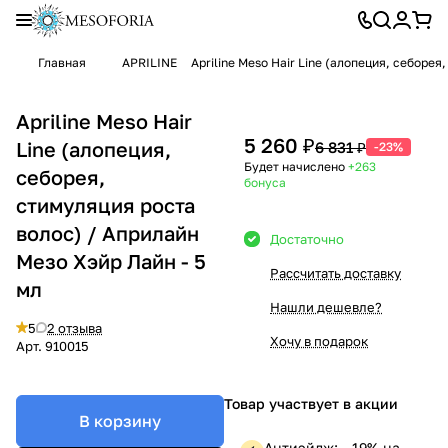
Главная
APRILINE
Apriline Meso Hair Line (алопеция, себоре
Apriline Meso Hair
5 260 ₽
Line (алопеция,
6 831 ₽
-23%
Будет начислено
+263
себорея,
бонуса
стимуляция роста
волос) / Априлайн
Достаточно
Мезо Хэйр Лайн - 5
Рассчитать доставку
мл
Нашли дешевле?
5
2 отзыва
Хочу в подарок
Арт.
910015
Товар участвует в акции
В корзину
Антиэйдж: —19% на