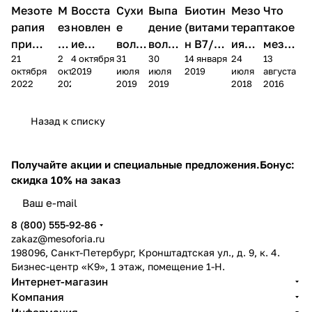
Микроигольчатая
Мезоте
Уход за
М
Восста
Уход за
Сухи
Уход за
Выпа
Уход за
Биотин
Уход за
Мезо
Что
терапия
Мезотерапия
Мезоте
волосами
волосами
волосами
волосами
волосами
(мезороллер)
рапия
ез
новлен
е
дение
(витами
терап
такое
при
о
ие
воло
волос
н В7/H)
ия
мезок
21
2
4 октября
31
30
14 января
24
13
алопец
р
волос
сы:
осень
для
воло
октей
октября
октября
2019
июля
июля
2019
июля
августа
ии:
ол
осенью:
прич
ю:
волос:
с: что
ль:
2022
2020
2019
2019
2018
2016
виды,
ле
мезоте
ины,
причи
механи
это
виды,
проток
р
рапия и
прав
ны,
зм
такое
задач
Назад к списку
ол,
дл
компон
ила
призн
через
, 5
и и
препар
я
енты
уход
аки и
серу,
видо
спосо
аты и
во
мезоко
а и
укреп
дефици
в и
бы
Получайте акции и специальные предложения.
Бонус:
против
ло
ктейлей
увла
ление
т и
эффе
приме
скидка 10% на заказ
опоказа
с
жнен
препара
кты
нения
ния
ие
ты
8 (800) 555-92-86
zakaz@mesoforia.ru
198096, Санкт-Петербург, Кронштадтская ул., д. 9, к. 4.
Бизнес-центр «К9», 1 этаж, помещение 1-Н.
Интернет-магазин
Компания