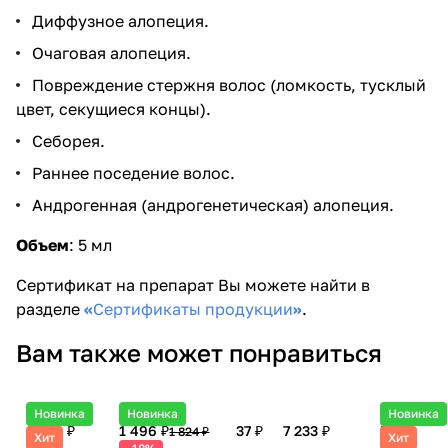
Диффузное алопеция.
Очаговая алопеция.
Повреждение стержня волос (ломкость, тусклый
цвет, секущиеся концы).
Себорея.
Раннее поседение волос.
Андрогенная (андрогенетическая) алопеция.
Объем
:
5 мл
Сертификат на препарат Вы можете найти в
разделе
«
Сертификаты продукции
»
.
Вам также может понравиться
Новинка
Новинка
Новинка
8 316 ₽
1 496 ₽
37 ₽
7 233 ₽
5 581
1 824 ₽
Хит
Хит