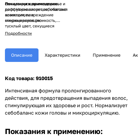
стимулирующая их здоровье и
Показания к применению:
рост. Нормализует себобаланс
диффузное алопеция, очаговая
кожи головы и
алопеция, повреждение
микроциркуляцию.
стержня волос (ломкость,
тусклый цвет, секущиеся
концы), себорея, раннее
Подробности
поседение волос, андрогенная
(андрогенетическая) алопеция.
Описание
Характеристики
Применение
Ак
Код товара:
910015
Интенсивная формула пролонгированного
действия, для предотвращения выпадения волос,
стимулирующая их здоровье и рост. Нормализует
себобаланс кожи головы и микроциркуляцию.
Показания к применению: